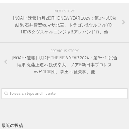
NEXT STORY
[NOAH･速報] 1月2日THE NEW YEAR 2024：第0〜3試合
結果 石井智宏vs.マサ北宮、ドラゴン&ウルフvs.YO-
HEY&タダスケvs.ニンジャ&アレハンドロ、他
PREVIOUS STORY
[NOAH･速報] 1月2日THE NEW YEAR 2024：第8〜11試合
結果 丸藤正道vs.飯伏幸太、ノア&新日本プロレス
vs.EVIL軍団、拳王vs.征矢学、他
最近の投稿