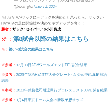
— プロレスリング・ノア ｜PROWRESTLING NOAH
(@noah_ghc)
January 2, 2024
※HAYATAがザックにへデックを決めたと思ったら、ザックが
HAYATAの足に関節技を決めてギブアップを奪う！
勝者：
ザック･セイバーJr.&小川良成
第8試合以降の結果はこちら
※：
※：
第0〜3試合の結果はこちら
.
※参考：
12月30日AEWワールズエンドPPV 試合結果
※参考：
2023年NOAH武道館大会グレート･ムタvs.中邑真輔 試合
結果
※参考：
2023年武藤敬司引退興行プロレスラストLOVE 試合結果
※参考：
1月4日東京ドーム大会の勝敗予想オッズ
.