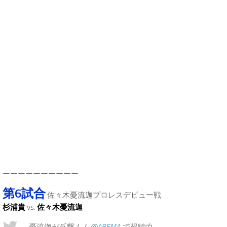
.
ーーーーーーーーーー
第6試合
佐々木憂流迦プロレスデビュー戦
杉浦貴
vs.
佐々木憂流迦
憂流迦が反撃！！
@ABEMA
で視聴中