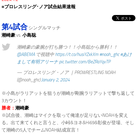
■
プロレスリング･ノア試合結果速報
第4試合
シングルマッチ
潮崎豪
vs.
小島聡
潮崎豪の豪腕が打ち勝つ！！小島聡から勝利！！
@ABEMA
で視聴中
https://t.co/husiYZxkXm
#noah_ghc
#あけ
まして有明アリーナ
pic.twitter.com/BeZRaYqvTP
— プロレスリング・ノア ｜PROWRESTLING NOAH
(@noah_ghc)
January 2, 2024
※小島がラリアットを狙うが潮崎が剛腕ラリアットで撃ち返して
3カウント！
勝者：
潮崎豪
※試合後、潮崎はマイクを取って俺達が足りないNOAHを変え
る。出て来てくれと言うと、小峠&ヨネ&Hi69&彰俊が登場、そし
て潮崎の5人でチームNOAH結成宣言！