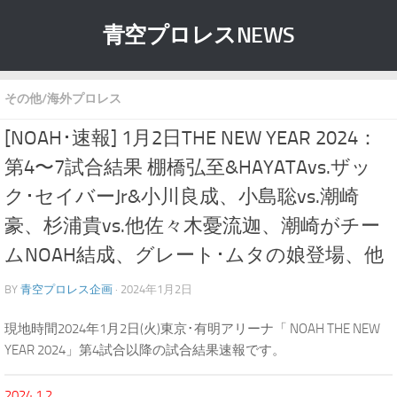
青空プロレスNEWS
その他/海外プロレス
[NOAH･速報] 1月2日THE NEW YEAR 2024：
第4〜7試合結果 棚橋弘至&HAYATAvs.ザッ
ク･セイバーJr&小川良成、小島聡vs.潮崎
豪、杉浦貴vs.他佐々木憂流迦、潮崎がチー
ムNOAH結成、グレート･ムタの娘登場、他
BY
青空プロレス企画
· 2024年1月2日
現地時間2024年1月2日(火)東京･有明アリーナ「 NOAH THE NEW
YEAR 2024」第4試合以降の試合結果速報です。
2024.1.2