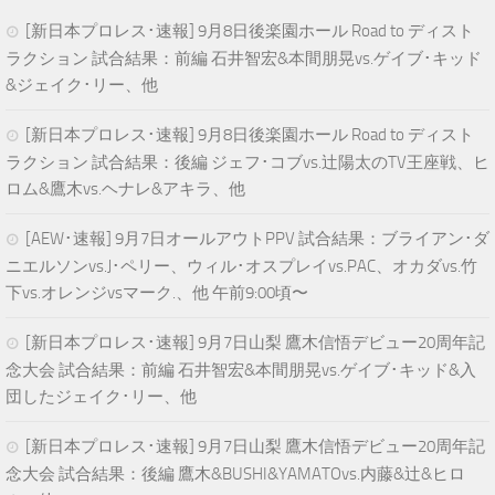
[新日本プロレス･速報] 9月8日後楽園ホール Road to ディスト
ラクション 試合結果：前編 石井智宏&本間朋晃vs.ゲイブ･キッド
&ジェイク･リー、他
[新日本プロレス･速報] 9月8日後楽園ホール Road to ディスト
ラクション 試合結果：後編 ジェフ･コブvs.辻陽太のTV王座戦、ヒ
ロム&鷹木vs.ヘナレ&アキラ、他
[AEW･速報] 9月7日オールアウトPPV 試合結果：ブライアン･ダ
ニエルソンvs.J･ペリー、ウィル･オスプレイvs.PAC、オカダvs.竹
下vs.オレンジvsマーク.、他 午前9:00頃〜
[新日本プロレス･速報] 9月7日山梨 鷹木信悟デビュー20周年記
念大会 試合結果：前編 石井智宏&本間朋晃vs.ゲイブ･キッド&入
団したジェイク･リー、他
[新日本プロレス･速報] 9月7日山梨 鷹木信悟デビュー20周年記
念大会 試合結果：後編 鷹木&BUSHI&YAMATOvs.内藤&辻&ヒロ