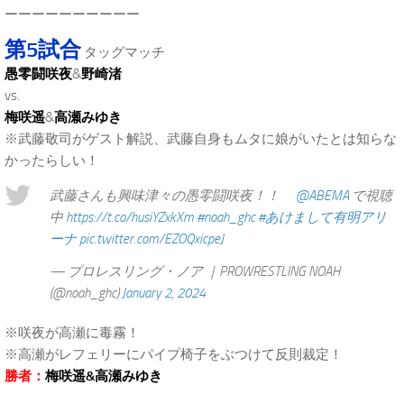
ーーーーーーーーーー
第5試合
タッグマッチ
愚零闘咲夜
&
野崎渚
vs.
梅咲遥
&
高瀬みゆき
※武藤敬司がゲスト解説、武藤自身もムタに娘がいたとは知らな
かったらしい！
武藤さんも興味津々の愚零闘咲夜！！
@ABEMA
で視聴
中
https://t.co/husiYZxkXm
#noah_ghc
#あけまして有明アリ
ーナ
pic.twitter.com/EZOQxicpeJ
— プロレスリング・ノア ｜PROWRESTLING NOAH
(@noah_ghc)
January 2, 2024
※咲夜が高瀬に毒霧！
※高瀬がレフェリーにパイプ椅子をぶつけて反則裁定！
勝者：
梅咲遥&高瀬みゆき
.