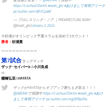
https://t.co/husiYZxkXm
#noah_ghc
#あけまして有明アリーナ
pic.twitter.com/dIfrXCpa8C
— プロレスリング・ノア ｜PROWRESTLING NOAH
(@noah_ghc)
January 2, 2024
※杉浦がオリンピック予選スラムを決めて3カウント！
勝者：
杉浦貴
ーーーーーーーーーー
第7試合
タッグマッチ
ザック･セイバーJr.
&
小川良成
vs.
棚橋弘至
&
HAYATA
ザックがHAYATAからギブアップ勝ちもぎ取る！！！
@ABEMA
で視聴中
https://t.co/husiYZxkXm
#noah_ghc
#あけ
まして有明アリーナ
pic.twitter.com/mgQIFBpOha