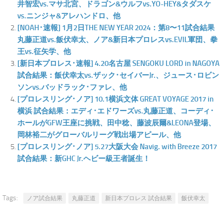
井智宏vs.マサ北宮、ドラゴン&ウルフvs.YO-HEY&タダスケ
vs.ニンジャ&アレハンドロ、他
[NOAH･速報] 1月2日THE NEW YEAR 2024：第8〜11試合結果
丸藤正道vs.飯伏幸太、ノア&新日本プロレスvs.EVIL軍団、拳
王vs.征矢学、他
[新日本プロレス･速報] 4.20名古屋 SENGOKU LORD in NAGOYA
試合結果：飯伏幸太vs.ザック･セイバーJr.、ジュース･ロビン
ソンvs.バッドラック･ファレ、他
[プロレスリング･ノア] 10.1横浜文体 GREAT VOYAGE 2017 in
横浜 試合結果：エディ･エドワーズvs.丸藤正道、コーディ･
ホールがGFW王座に挑戦、田中稔、藤波辰爾&LEONA登場、
岡林裕二がグローバルリーグ戦出場アピール、他
[プロレスリング･ノア] 5.27大阪大会 Navig. with Breeze 2017
試合結果：新GHC Jr.ヘビー級王者誕生！
Tags:
ノア試合結果
丸藤正道
新日本プロレス 試合結果
飯伏幸太