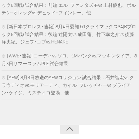
ック6回戦) 試合結果：前編 エル･ファンタズモvs.上村優也、ボル
チン･オレッグvs.デビッド･フィンレー、他
[新日本プロレス･速報] 8月4日愛知 G1クライマックス34(Bブロ
ック6回戦) 試合結果：後編 辻陽太vs.成田蓮、竹下幸之介vs.後藤
洋央紀、ジェフ･コブvs.HENARE
[WWE･速報] コーディvs.ソロ、CMパンクvs.マッキンタイア、8
月3日サマースラムPLE 試合結果
[AEW] 8月3日放送のAEWコリジョン 試合結果：石井智宏vs.ク
ラウディオvs.モリアーティ、カイル･フレッチャーvs.ブライア
ン･ケイジ、ミスティコ登場、他