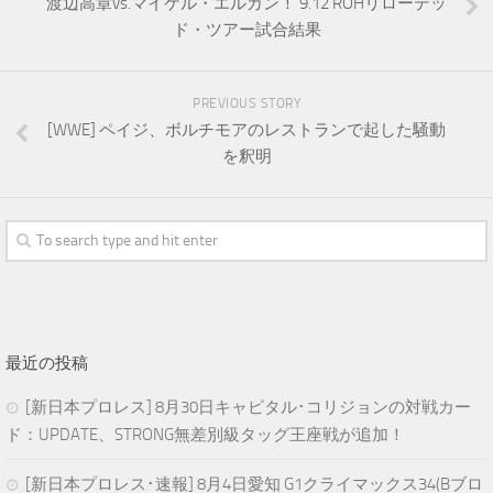
渡辺高章vs.マイケル・エルガン！ 9.12 ROHリローデッ
ド・ツアー試合結果
PREVIOUS STORY
[WWE] ペイジ、ボルチモアのレストランで起した騒動
を釈明
最近の投稿
[新日本プロレス] 8月30日キャピタル･コリジョンの対戦カー
ド：UPDATE、STRONG無差別級タッグ王座戦が追加！
[新日本プロレス･速報] 8月4日愛知 G1クライマックス34(Bブロ