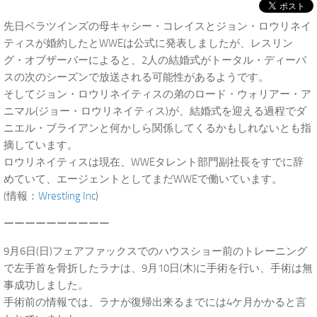
先日ベラツインズの母キャシー・コレイスとジョン・ロウリネイ
ティスが婚約したとWWEは公式に発表しましたが、レスリン
グ・オブザーバーによると、2人の結婚式がトータル・ディーバ
スの次のシーズンで放送される可能性があるようです。
そしてジョン・ロウリネイティスの弟のロード・ウォリアー・ア
ニマル(ジョー・ロウリネイティス)が、結婚式を迎える過程でダ
ニエル・ブライアンと何かしら関係してくるかもしれないとも指
摘しています。
ロウリネイティスは現在、WWEタレント部門副社長をすでに辞
めていて、エージェントとしてまだWWEで働いています。
(情報：
Wrestling Inc
)
ーーーーーーーーーー
9月6日(日)フェアファックスでのハウスショー前のトレーニング
で左手首を骨折したラナは、9月10日(木)に手術を行い、手術は無
事成功しました。
手術前の情報では、ラナが復帰出来るまでには4ケ月かかると言