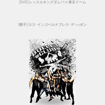
[DVD] レッスルキングダム11 in 東京ドーム
[帽子] ロス･インゴベルナブレス･デ･ハポン