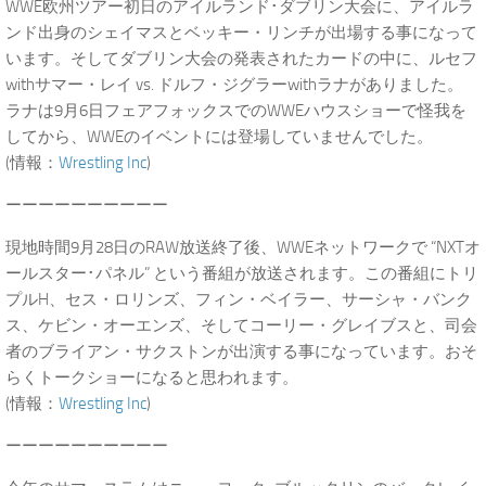
WWE欧州ツアー初日のアイルランド･ダブリン大会に、アイルラ
ンド出身のシェイマスとベッキー・リンチが出場する事になって
います。そしてダブリン大会の発表されたカードの中に、ルセフ
withサマー・レイ vs. ドルフ・ジグラーwithラナがありました。
ラナは9月6日フェアフォックスでのWWEハウスショーで怪我を
してから、WWEのイベントには登場していませんでした。
(情報：
Wrestling Inc
)
ーーーーーーーーーー
現地時間9月28日のRAW放送終了後、WWEネットワークで “NXTオ
ールスター･パネル” という番組が放送されます。この番組にトリ
プルH、セス・ロリンズ、フィン・ベイラー、サーシャ・バンク
ス、ケビン・オーエンズ、そしてコーリー・グレイブスと、司会
者のブライアン・サクストンが出演する事になっています。おそ
らくトークショーになると思われます。
(情報：
Wrestling Inc
)
ーーーーーーーーーー