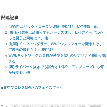
関連記事:
[WWE] エリック・ローワン復帰:UPDATE、NXT情報、他
[噂] NXT選手は頑張ってもボーナス無し、NXTディーバはや
っと男子と同格に？、他
[動画] ドルフ・ジグラー、WWEハウスショーで復帰！そし
て映画の撮影も！：UPDATE
WWEネットワーク会員数が減少 & NXTのリアリティ番組が始
まる
[噂] ライバック抜きでも試合はやる!?、アンブローズにも何
か役割を、他
■
青空プロレスNEWSのフェイスブック
Tags:
NXT
WWEネットワーク
サマースラム2016
ラナ
復帰情報