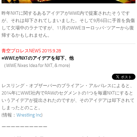
昨年NXTに関するあるアイデアがWWE内で提案されたそうです
が、それは却下されてしまいました。そして9月6日に手首を負傷
して欠場中のラナですが、11月のWWEヨーロッパ･ツアーから復
帰するかもしれません。
青空プロレスNEWS 2015.9.28
■
WWEがNXTのアイデアを却下、他
（WWE Nixes Idea for NXT, & more)
レスリング・オブザーバーのブライアン・アルバレスによると、
2014年にWWE社内でRAWのセグメントの1つを毎週NXTにすると
いうアイデアが提出されたのですが、そのアイデアは却下されて
しまったとのこと。
(情報：
Wrestling Inc
)
ーーーーーーーーーー