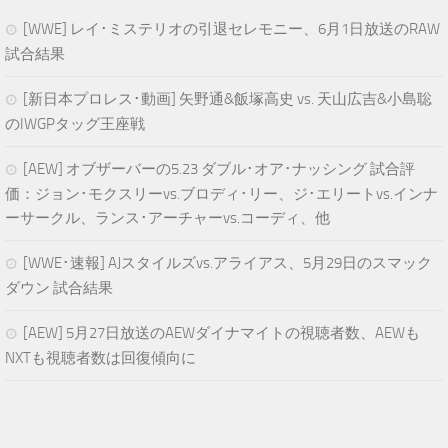
[WWE] レイ･ミステリオの引退セレモニー、6月1日放送のRAW
試合結果
[新日本プロレス･動画] 矢野通&飯塚高史 vs. 天山広吉&小島聡
のIWGPタッグ王座戦
[AEW] オブザーバーの5.23 ダブル･オア･ナッシング 試合評
価：ジョン･モクスリーvs.ブロディ･リー、ジ･エリートvs.インナ
ーサークル、ランス･アーチャーvs.コーディ、他
[WWE･速報] AJスタイルズvs.アライアス、5月29日のスマック
ダウン 試合結果
[AEW] 5月27日放送のAEWダイナマイトの視聴者数、AEWも
NXTも視聴者数は回復傾向に