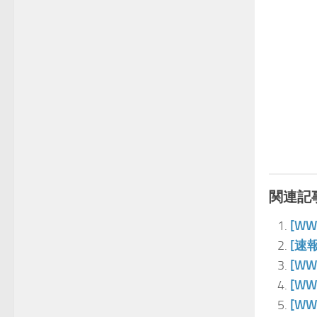
関連記事
[W
[速
[W
[W
[W