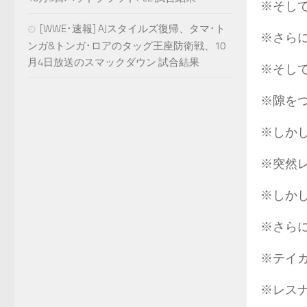
※そし
[WWE･速報] AJスタイルズ復帰、タマ･ト
※さらに
ンガ&トンガ･ロアのタッグ王座防衛戦、10
月4日放送のスマックダウン 試合結果
※そし
※隙を
※しか
※突然
※しか
※さら
※テイ
※レス