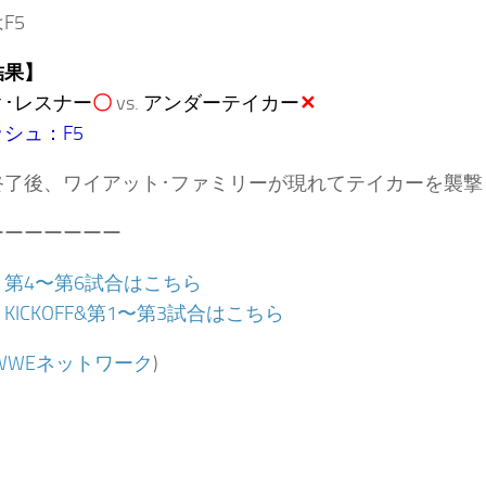
F5
結果】
･レスナー
〇
vs.
アンダーテイカー
✕
シュ：F5
終了後、ワイアット･ファミリーが現れてテイカーを襲撃
ーーーーーーー
：
第4〜第6試合はこちら
：
KICKOFF&第1〜第3試合はこちら
WWEネットワーク
)