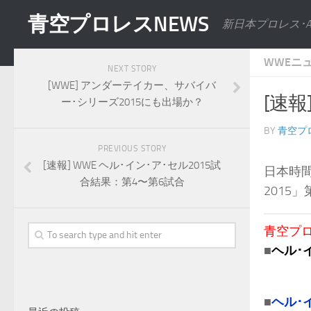
青空プロレスNEWS
新日本プロレス･
WWEニ
NEXT STORY
[WWE] アンダーテイカー、サバイバ
[速報
ー･シリーズ2015にも出場か？
BY
青空プ
PREVIOUS STORY
[速報] WWE ヘル･イン･ア･セル2015試
日本時間
合結果：第4〜第6試合
2015
青空プロレ
■
ヘル･
■
ヘル･