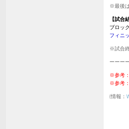
※最後は
【試合
ブロック
フィニッ
※試合
ーーー
※参考
※参考
(情報：