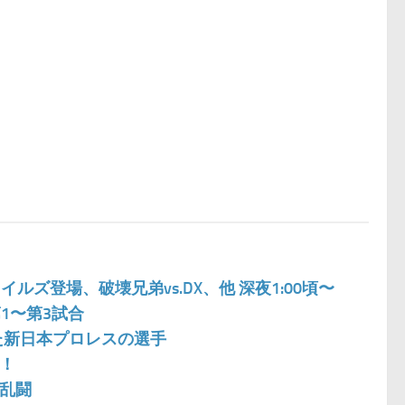
イルズ登場、破壊兄弟vs.DX、他 深夜1:00頃〜
 第1〜第3試合
た新日本プロレスの選手
帰！
大乱闘