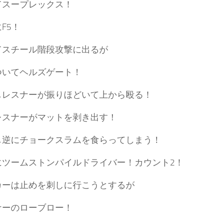
てスープレックス！
F5！
てスチール階段攻撃に出るが
ついてヘルズゲート！
しレスナーが振りほどいて上から殴る！
レスナーがマットを剥き出す！
し逆にチョークスラムを食らってしまう！
にツームストンパイルドライバー！カウント2！
カーは止めを刺しに行こうとするが
ナーのローブロー！