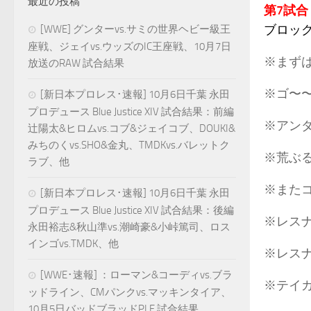
最近の投稿
第7試合
ブロック
[WWE] グンターvs.サミの世界ヘビー級王
座戦、ジェイvs.ウッズのIC王座戦、10月7日
※まず
放送のRAW 試合結果
※ゴ〜
[新日本プロレス･速報] 10月6日千葉 永田
プロデュース Blue Justice XIV 試合結果：前編
※アン
辻陽太&ヒロムvs.コブ&ジェイコブ、DOUKI&
みちのくvs.SHO&金丸、TMDKvs.バレットク
※荒ぶ
ラブ、他
※また
[新日本プロレス･速報] 10月6日千葉 永田
プロデュース Blue Justice XIV 試合結果：後編
※レス
永田裕志&秋山準vs.潮崎豪&小峠篤司、ロス
インゴvs.TMDK、他
※レス
[WWE･速報] ：ローマン&コーディvs.ブラ
※テイカ
ッドライン、CMパンクvs.マッキンタイア、
10月5日バッドブラッドPLE 試合結果