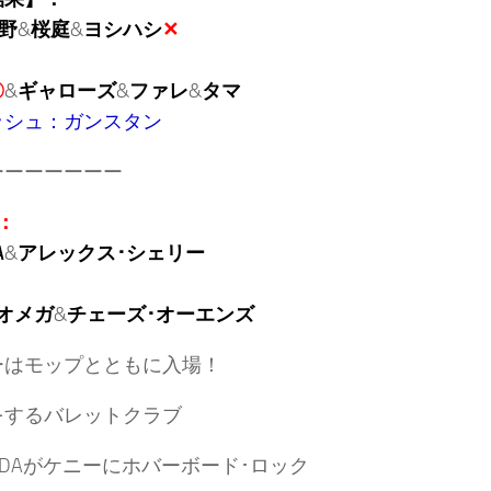
野
&
桜庭
&
ヨシハシ
✕
〇
&
ギャローズ
&
ファレ
&
タマ
ッシュ：ガンスタン
ーーーーーーー
：
A
&
アレックス･シェリー
オメガ
&
チェーズ･オーエンズ
ーはモップとともに入場！
をするバレットクラブ
HIDAがケニーにホバーボード･ロック