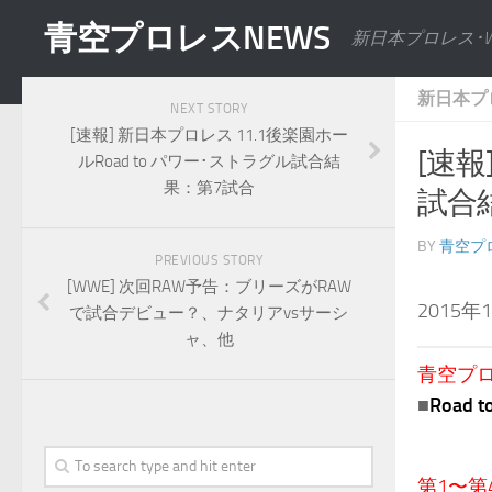
青空プロレスNEWS
新日本プロレス･
新日本プ
NEXT STORY
[速報] 新日本プロレス 11.1後楽園ホー
[速報
ルRoad to パワー･ストラグル試合結
果：第7試合
試合
BY
青空プ
PREVIOUS STORY
[WWE] 次回RAW予告：ブリーズがRAW
2015
で試合デビュー？、ナタリアvsサーシ
ャ、他
青空プロレ
■
Road
第1〜第