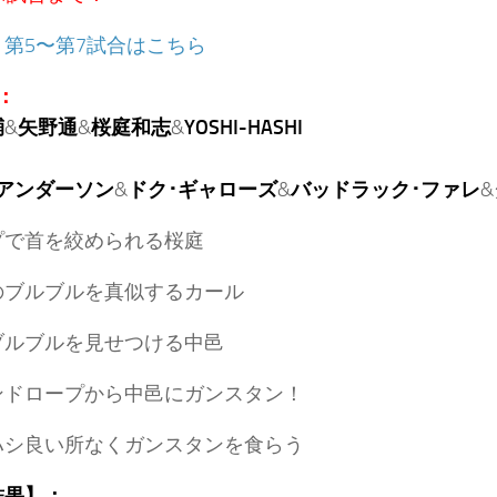
：
第5〜第7試合はこちら
：
輔
&
矢野通
&
桜庭和志
&
YOSHI-HASHI
･アンダーソン
&
ドク･ギャローズ
&
バッドラック･ファレ
&
プで首を絞められる桜庭
のブルブルを真似するカール
ブルブルを見せつける中邑
ンドロープから中邑にガンスタン！
ハシ良い所なくガンスタンを食らう
結果】：