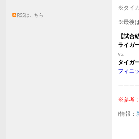
※タイ
RSS
はこちら
※最後
【試合
ライガ
vs.
タイガ
フィニ
ーーー
※参考
(情報：