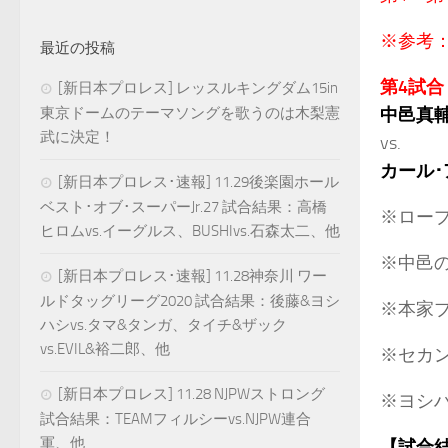
※参考
最近の投稿
第4試合
[新日本プロレス] レッスルキングダム15in
東京ドームのテーマソングを歌うのは木梨憲
中邑真
武に決定！
vs.
カール
[新日本プロレス･速報] 11.29後楽園ホール
ベスト･オブ･スーパーJr.27 試合結果：高橋
※ロー
ヒロムvs.イーグルス、BUSHIvs.石森太二、他
※中邑
[新日本プロレス･速報] 11.28神奈川 ワー
ルドタッグリーグ2020 試合結果：後藤&ヨシ
※本家
ハシvs.タマ&タンガ、タイチ&ザック
vs.EVIL&裕二郎、他
※セカ
[新日本プロレス] 11.28 NJPWストロング
※ヨシ
試合結果：TEAMフィルシーvs.NJPW連合
軍、他
【試合