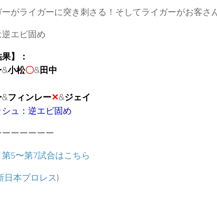
ガーがライガーに突き刺さる！そしてライガーがお客さ
は逆エビ固め
結果】：
ー
&
小松
〇
&
田中
ー
&
フィンレー
✕
&
ジェイ
ッシュ：逆エビ固め
ーーーーーーー
：
第5〜第7試合はこちら
新日本プロレス
)