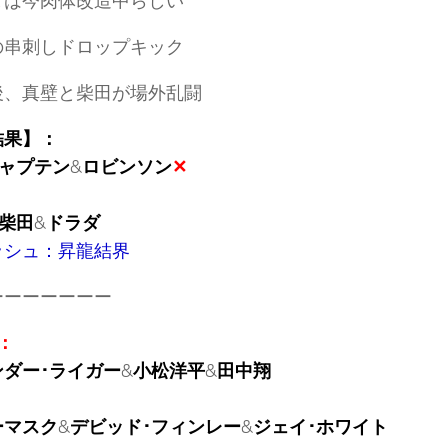
ダは今肉体改造中らしい
の串刺しドロップキック
後、真壁と柴田が場外乱闘
結果】：
ャプテン
&
ロビンソン
✕
柴田
&
ドラダ
ッシュ：昇龍結界
ーーーーーーー
：
ンダー･ライガー
&
小松洋平
&
田中翔
ーマスク
&
デビッド･フィンレー
&
ジェイ･ホワイト