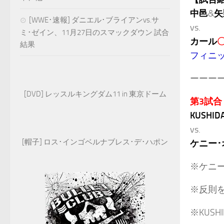
中邑
&
矢
[WWE･速報] ダニエル･ブライアンvs.サ
vs.
ミ･ゼイン、11月27日のスマックダウン 試合
カール
結果
フィニ
ーーー
[DVD] レッスルキングダム11 in 東京ドーム
第3試合
KUSHID
vs.
[帽子] ロス･インゴベルナブレス･デ･ハポン
ケニー･
※ケニ
※反則
※KUS