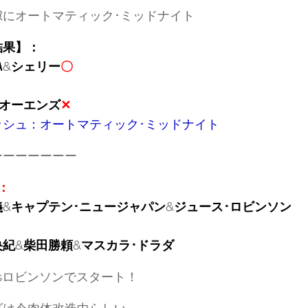
隙にオートマティック･ミッドナイト
結果】：
A
&
シェリー
〇
オーエンズ
✕
ッシュ：オートマティック･ミッドナイト
ーーーーーーー
：
義
&
キャプテン･ニュージャパン
&
ジュース･ロビンソン
央紀
&
柴田勝頼
&
マスカラ･ドラダ
sロビンソンでスタート！