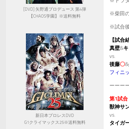
※ドラ
[DVD] 矢野通プロデュース 第4弾
※柴田
【CHAOS学園】※送料無料
※試合
【試合
真壁
&
キ
vs.
後藤
〇
&
フィニ
ーーー
第1試合
獣神サ
vs.
新日本プロレスDVD
G1クライマックス25※送料無料
タイガ