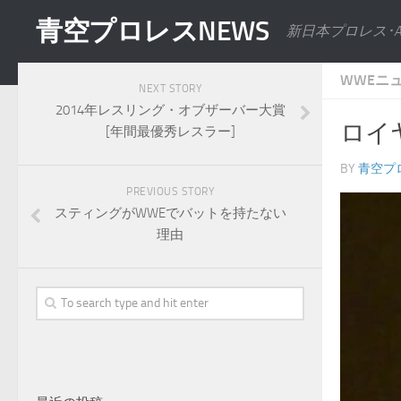
青空プロレスNEWS
新日本プロレス･
WWEニ
NEXT STORY
2014年レスリング・オブザーバー大賞
ロイ
[年間最優秀レスラー]
BY
青空プ
PREVIOUS STORY
スティングがWWEでバットを持たない
理由