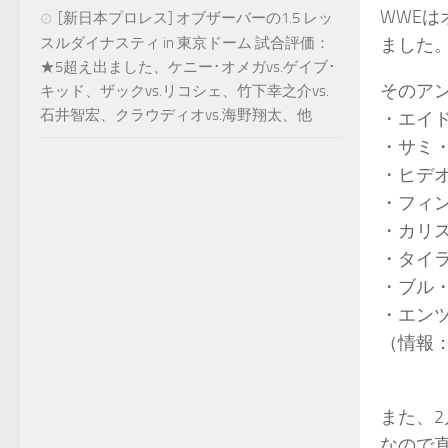
WWE
[新日本プロレス] オブザーバーの1.5 レッ
スルダイナスティ in 東京ドーム 試合評価：
ました
★5超え出ました、ケニー･オメガvs.ゲイブ･
そのア
キッド、ザックvs.リコシェ、竹下幸之介vs.
石井智宏、クラウディオvs.海野翔太、他
・エイ
・サミ
・ヒデ
・フィ
・カリ
・タイ
・ブル
・エン
（情報
また、2
なので