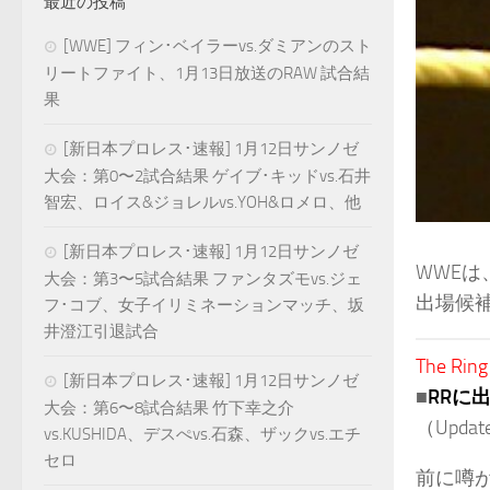
最近の投稿
[WWE] フィン･ベイラーvs.ダミアンのスト
リートファイト、1月13日放送のRAW 試合結
果
[新日本プロレス･速報] 1月12日サンノゼ
大会：第0〜2試合結果 ゲイブ･キッドvs.石井
智宏、ロイス&ジョレルvs.YOH&ロメロ、他
[新日本プロレス･速報] 1月12日サンノゼ
WWE
大会：第3〜5試合結果 ファンタズモvs.ジェ
出場候補
フ･コブ、女子イリミネーションマッチ、坂
井澄江引退試合
The Ring
[新日本プロレス･速報] 1月12日サンノゼ
■
RRに出
大会：第6〜8試合結果 竹下幸之介
（Update
vs.KUSHIDA、デスぺvs.石森、ザックvs.エチ
セロ
前に噂