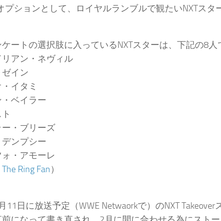
はオプションとして、ロイヤルランブルで観たいNXTス
。
ンケートの選択肢に入っているNXTスターは、下記の8人
ドリアン・ネヴィル
・ゼイン
オ・イタミ
ン・ベイラー
スト
ラー・ブリーズ
・デンプシー
ツォ・アモーレ
：
The Ring Fan
）
月11日に放送予定（WWE Netwaorkで）のNXT Tak
直前になって書き直され、2月に間に合わせる為にスト