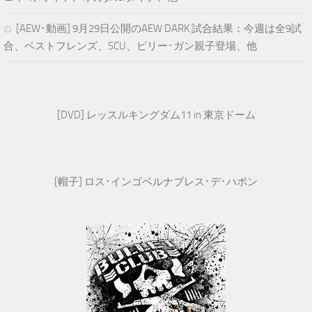
[AEW･動画] 9月29日公開のAEW DARK 試合結果：今週は全9試
合、ベストフレンズ、SCU、ビリー･ガン親子登場、他
[DVD] レッスルキングダム11 in 東京ドーム
[帽子] ロス･インゴベルナブレス･デ･ハポン