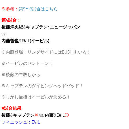
※参考：
第5〜8試合はこちら
第4試合：
後藤洋央紀
&
キャプテン･ニュージャパン
vs.
内藤哲也
&
EVIL(イービル)
※内藤登場！リングサイドにはBUSHIもいる！
※イービルのセントーン！
※後藤の牛殺しから
※キャプテンのダイビングヘッドバッド！
※しかし最後はイービルが決める！
■試合結果
後藤
&
キャプテン
✕
vs.
内藤
&
EVIL
〇
フィニッシュ：EVIL