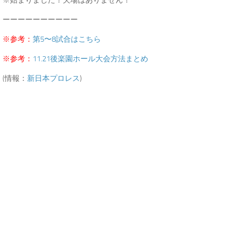
※始まりました！欠場はありません！
ーーーーーーーーーー
※参考：
第5〜8試合はこちら
※参考：
11.21後楽園ホール大会方法まとめ
(情報：
新日本プロレス
)