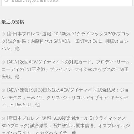
最近の投稿
[新日本プロレス･速報] 10.1新潟 G1クライマックス30(Bブロッ
ク) 試合結果：内藤哲也vs.SANADA、KENTAvs.EVIL、棚橋vs.ヨシ
ハシ、他
[AEW] 次回AEWダイナマイトの対戦カード、ブロディ･リーvs.
コーディのTNT王座戦、ブライアン･ケイジvs.ホッブスのFTW王
座戦、他
[AEW･速報] 9月30日放送のAEWダイナマイト 試合結果：ジョ
ン･モクスリーvs.???、クリス･ジェリコvs.アイザイア･キャシデ
ィ、FTRvs.SCU、他
[新日本プロレス･速報] 9.30後楽園ホール G1クライマックス
30(Aブロック) 試合結果：石井智宏vs.鷹木信悟、オスプレイvs.ジ
ェイ･ホワイト、オカダvs.タイチ、他