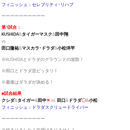
フィニッシュ：セレブリティ･リハブ
ーーーーーーーーーー
第1試合：
KUSHIDA
&
タイガーマスク
&
田中翔
vs.
田口隆祐
&
マスカラ･ドラダ
&
小松洋平
※KUSHIDAとドラダのグラウンドの攻防！
※田口とドラダ息ピッタリ！
※最後はダラダが決める！
■試合結果
クシダ
&
タイガー
&
田中
✕
vs.
田口
&
ドラダ
〇
&
小松
フィニッシュ：ドラダスクリュードライバー
ーーーーーーーーーー