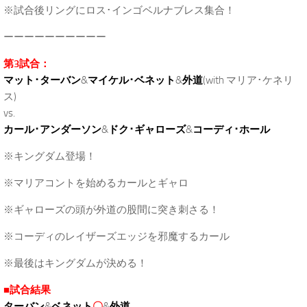
※試合後リングにロス･インゴベルナブレス集合！
ーーーーーーーーーー
第3試合：
マット･ターバン
&
マイケル･ベネット
&
外道
(with マリア･ケネリ
ス)
vs.
カール･アンダーソン
&
ドク･ギャローズ
&
コーディ･ホール
※キングダム登場！
※マリアコントを始めるカールとギャロ
※ギャローズの頭が外道の股間に突き刺さる！
※コーディのレイザーズエッジを邪魔するカール
※最後はキングダムが決める！
■試合結果
ターバン
&
ベネット
〇
&
外道