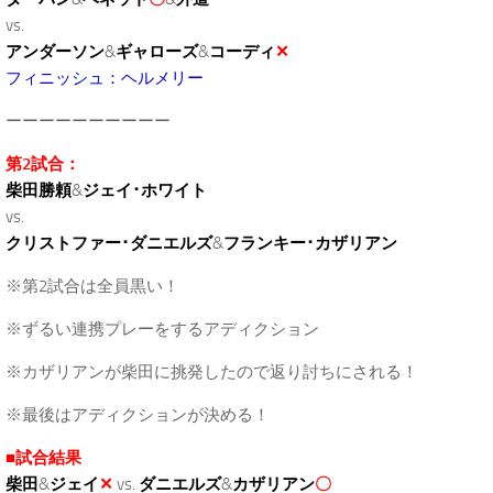
vs.
アンダーソン
&
ギャローズ
&
コーディ
✕
フィニッシュ：ヘルメリー
ーーーーーーーーーー
第2試合：
柴田勝頼
&
ジェイ･ホワイト
vs.
クリストファー･ダニエルズ
&
フランキー･カザリアン
※第2試合は全員黒い！
※ずるい連携プレーをするアディクション
※カザリアンが柴田に挑発したので返り討ちにされる！
※最後はアディクションが決める！
■試合結果
柴田
&
ジェイ
✕
vs.
ダニエルズ
&
カザリアン
〇