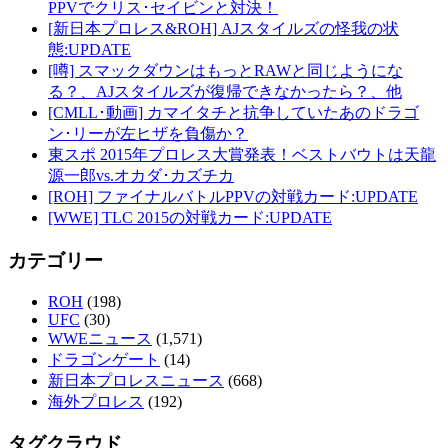
PPVでクリス･セイビンと対決！
[新日本プロレス&ROH] AJスタイルズの怪我の状
態:UPDATE
[噂] スマックダウンはもっとRAWと同じようにな
る？、AJスタイルズが復帰できなかったら？、他
[CMLL･動画] カマイタチと抗争していたあのドラゴ
ン･リーが左ヒザを負傷か？
東スポ 2015年プロレス大賞発表！ベストバウトは天龍
源一郎vs.オカダ･カズチカ
[ROH] ファイナルバトルPPVの対戦カード:UPDATE
[WWE] TLC 2015の対戦カード:UPDATE
カテゴリー
ROH
(198)
UFC
(30)
WWEニュース
(1,571)
ドラゴンゲート
(14)
新日本プロレスニュース
(668)
海外プロレス
(192)
タグクラウド