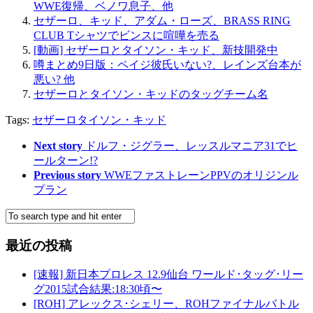
WWE復帰、ベノワ息子、他
セザーロ、キッド、アダム・ローズ、BRASS RING
CLUB Tシャツでビンスに喧嘩を売る
[動画] セザーロとタイソン・キッド、新技開発中
噂まとめ9日版：ペイジ彼氏いない?、レインズ台本が
悪い? 他
セザーロとタイソン・キッドのタッグチーム名
Tags:
セザーロ
タイソン・キッド
Next story
ドルフ・ジグラー、レッスルマニア31でヒ
ールターン!?
Previous story
WWEファストレーンPPVのオリジンル
プラン
最近の投稿
[速報] 新日本プロレス 12.9仙台 ワールド･タッグ･リー
グ2015試合結果:18:30頃〜
[ROH] アレックス･シェリー、ROHファイナルバトル