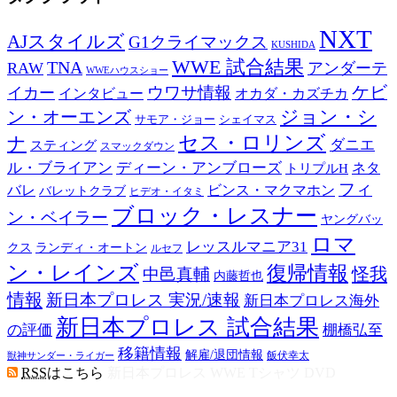
NXT
AJスタイルズ
G1クライマックス
KUSHIDA
WWE 試合結果
TNA
RAW
アンダーテ
WWEハウスショー
ウワサ情報
ケビ
イカー
インタビュー
オカダ・カズチカ
ジョン・シ
ン・オーエンズ
サモア・ジョー
シェイマス
セス・ロリンズ
ナ
ダニエ
スティング
スマックダウン
ル・ブライアン
ディーン・アンブローズ
トリプルH
ネタ
フィ
バレ
ビンス・マクマホン
バレットクラブ
ヒデオ・イタミ
ブロック・レスナー
ン・ベイラー
ヤングバッ
ロマ
レッスルマニア31
クス
ランディ・オートン
ルセフ
ン・レインズ
復帰情報
怪我
中邑真輔
内藤哲也
情報
新日本プロレス 実況/速報
新日本プロレス海外
新日本プロレス 試合結果
の評価
棚橋弘至
移籍情報
解雇/退団情報
飯伏幸太
獣神サンダー・ライガー
RSS
はこちら
新日本プロレス WWE Tシャツ DVD