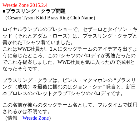
Wrestle Zone 2015.2.4
■
ブラスリング・クラブ問題
（Cesaro Tyson Kidd Brass Ring Club Name）
ロイヤルランブルのプレショーで、セザーロとタイソン・キ
ッド（それとアダム・ローズ）は、ブラスリング・クラブと
書かれたTシャツ着ていました。
これはWWE社員が、2人にタッグチームのアイデアを出すよ
うに命じたところ、このTシャツのパロディが秀逸だったの
でこれを提案しました。WWE社員も気に入ったので採用と
なったそうです。
ブラスリング・クラブは、ビンス・マクマホンの “ブラスリ
ング（成功）を最後に掴むのはジョン・シナ” 発言と、新日
本プロレスのバレットクラブTシャツのパロディです。
この名前が彼らのタッグチーム名として、フルタイムで採用
されるかは不明です。
（情報：
Wrestle Zone
）