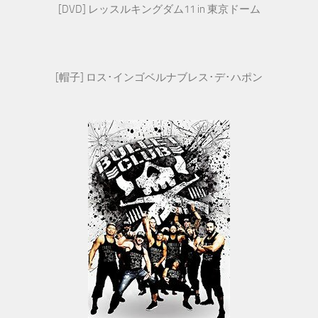
[DVD] レッスルキングダム11 in 東京ドーム
[帽子] ロス･インゴベルナブレス･デ･ハポン