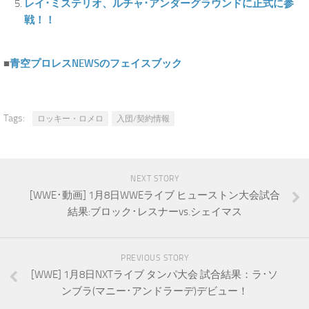
レイ･ミステリオ、ルチャ･アンダーグラウンドに正式に参
戦！！
■
青空プロレスNEWSのフェイスブック
Tags:
ロッキー・ロメロ
入団/契約情報
NEXT STORY
[WWE･動画] 1月8日WWEライブ ヒューストン大会試合
結果:ブロック･レスナーvs.シェイマス
PREVIOUS STORY
[WWE] 1月8日NXTライブ タンパ大会 試合結果：ラ･ソ
ンブラ(マニー･アンドラーデ)デビュー！