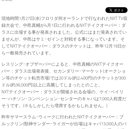
現地時間1月27日(水)フロリダ州オーランドで行なわれたNXT TV収
録大会で、中邑真輔が4月1日に行われるNXTテイクオーバー：ダ
ラスに出場する事が発表されました。公式にはまだ発表されてい
ませんが、中邑はサミ･ゼインと対戦する事になっています。そ
してNXTテイクオーバー：ダラスのチケットは、昨年12月19日か
ら一般発売されています。
レスリング･オブザーバーによると、中邑真輔のNXTテイクオー
バー：ダラス出場発表後、セカンダリー･マーケット(オークショ
ン等のチケット転売市場)では20ドル(約2,400円)のチケットが300
ドル(約36,000円)以上に高騰してしまったとのこと。
NXTテイクオーバー：ダラスが開催される会場の、ケイ･ベイリ
ー･ハチソン･コンベンション･センターのキャパは7,000人程度だ
そうです。(※もしかしたら増席するかもしれません。)
昨年サマースラム･ウィークに行われたNXTテイクオーバー：ブ
ルックリン(獣神サンダー･ライガーが出場)はキャパ13,000人のバ