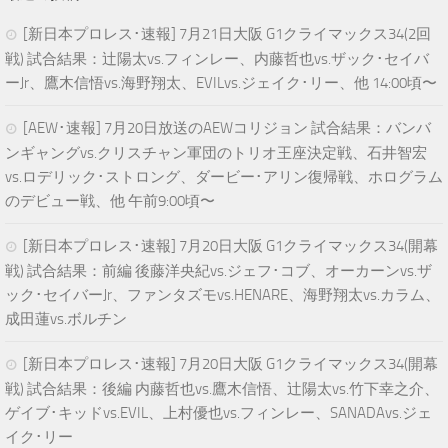
[新日本プロレス･速報] 7月21日大阪 G1クライマックス34(2回
戦) 試合結果：辻陽太vs.フィンレー、内藤哲也vs.ザック･セイバ
ーJr、鷹木信悟vs.海野翔太、EVILvs.ジェイク･リー、他 14:00頃〜
[AEW･速報] 7月20日放送のAEWコリジョン 試合結果：バンバ
ンギャングvs.クリスチャン軍団のトリオ王座決定戦、石井智宏
vs.ロデリック･ストロング、ダービー･アリン復帰戦、ホログラム
のデビュー戦、他 午前9:00頃〜
[新日本プロレス･速報] 7月20日大阪 G1クライマックス34(開幕
戦) 試合結果：前編 後藤洋央紀vs.ジェフ･コブ、オーカーンvs.ザ
ック･セイバーJr、ファンタズモvs.HENARE、海野翔太vs.カラム、
成田蓮vs.ボルチン
[新日本プロレス･速報] 7月20日大阪 G1クライマックス34(開幕
戦) 試合結果：後編 内藤哲也vs.鷹木信悟、辻陽太vs.竹下幸之介、
ゲイブ･キッドvs.EVIL、上村優也vs.フィンレー、SANADAvs.ジェ
イク･リー