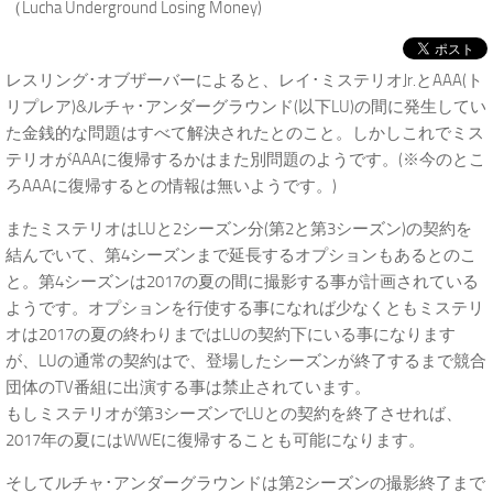
（Lucha Underground Losing Money)
レスリング･オブザーバーによると、レイ･ミステリオJr.とAAA(ト
リプレア)&ルチャ･アンダーグラウンド(以下LU)の間に発生してい
た金銭的な問題はすべて解決されたとのこと。しかしこれでミス
テリオがAAAに復帰するかはまた別問題のようです。(※今のとこ
ろAAAに復帰するとの情報は無いようです。)
またミステリオはLUと2シーズン分(第2と第3シーズン)の契約を
結んでいて、第4シーズンまで延長するオプションもあるとのこ
と。第4シーズンは2017の夏の間に撮影する事が計画されている
ようです。オプションを行使する事になれば少なくともミステリ
オは2017の夏の終わりまではLUの契約下にいる事になります
が、LUの通常の契約はで、登場したシーズンが終了するまで競合
団体のTV番組に出演する事は禁止されています。
もしミステリオが第3シーズンでLUとの契約を終了させれば、
2017年の夏にはWWEに復帰することも可能になります。
そしてルチャ･アンダーグラウンドは第2シーズンの撮影終了まで