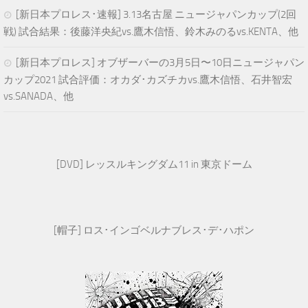
[新日本プロレス･速報] 3.13名古屋 ニュージャパンカップ(2回
戦) 試合結果：後藤洋央紀vs.鷹木信悟、鈴木みのるvs.KENTA、他
[新日本プロレス] オブザーバーの3月5日〜10日ニュージャパン
カップ2021 試合評価：オカダ･カズチカvs.鷹木信悟、石井智宏
vs.SANADA、他
[DVD] レッスルキングダム11 in 東京ドーム
[帽子] ロス･インゴベルナブレス･デ･ハポン