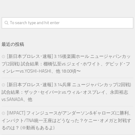
最近の投稿
[新日本プロレス･速報] 3.15後楽園ホール ニュージャパンカッ
プ(2回戦) 試合結果：棚橋弘至vs.ジェイ･ホワイト、デビッド･フ
ィンレーvs.YOSHI-HASHI、他 18:00頃〜
[新日本プロレス･速報] 3.14兵庫 ニュージャパンカップ(2回戦)
試合結果：ザック･セイバーJr.vs.ウィル･オスプレイ、永田裕志
vs.SANADA、他
[IMPACT] フィンジュースがアンダーソン&ギャローズに勝利、
インパクト/TNA統一王座はどうなった？ケニー･オメガと対戦す
るのは？ (※動画もあるよ)