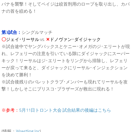
バナを襲撃！そしてペイジは絞首刑用のロープを取り出し、カバ
ナの首を絞める！
第3試合：
シングルマッチ
〇
ジェイ･リーサル
vs.
✕
ドノヴァン･ダイジャック
※試合途中でヤングバックスとケニー･オメガのジ･エリートが現
れ、レフェリーの注意を引いている隙にダイジャックにスーパー
キック！リーサルはジ･エリートをリングから排除し、レフェリ
ーが戻って来ると、ダイジャックにリーサル･インジェクション
を決めて勝利！
※試合後残りのバレットクラブ･メンバーも現れてリーサルを攻
撃！しかしそこにブリスコ･ブラザーズが救出に現れる！
※参考：
5月11日トロント大会 試合結果の後編はこちら
(情報：
Wrestling Inc
)