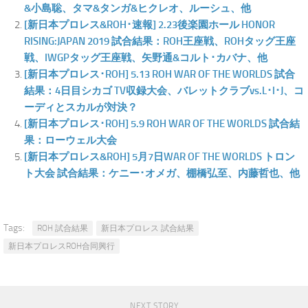
&小島聡、タマ&タンガ&ヒクレオ、ルーシュ、他
[新日本プロレス&ROH･速報] 2.23後楽園ホール HONOR
RISING:JAPAN 2019 試合結果：ROH王座戦、ROHタッグ王座
戦、IWGPタッグ王座戦、矢野通&コルト･カバナ、他
[新日本プロレス･ROH] 5.13 ROH WAR OF THE WORLDS 試合
結果：4日目シカゴ TV収録大会、バレットクラブvs.L･I･J、コ
ーディとスカルが対決？
[新日本プロレス･ROH] 5.9 ROH WAR OF THE WORLDS 試合結
果：ローウェル大会
[新日本プロレス&ROH] 5月7日WAR OF THE WORLDS トロン
ト大会 試合結果：ケニー･オメガ、棚橋弘至、内藤哲也、他
Tags:
ROH 試合結果
新日本プロレス 試合結果
新日本プロレスROH合同興行
NEXT STORY