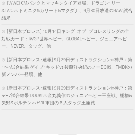
[WWE] CMパンクとマッキンタイア登場、ドラゴン･リー
&LWOvs.ドミニク&カリート&マクダナ、9月30日放送のRAW 試合
結果
[新日本プロレス] 10月14日キング･オブ･プロレスリングの全
対戦カード：IWGP世界ヘビー、GLOBALヘビー、ジュニアヘビ
ー、NEVER、タッグ、他
[新日本プロレス･速報] 9月29日ディストラクションin神戸：第
1〜4試合結果 ゲイブ･キッドvs.後藤洋央紀のノーDQ戦、TMDKの
新メンバー登場、他
[新日本プロレス･速報] 9月29日ディストラクションin神戸：第
5〜7試合結果 DOUKIvs.金丸義信のジュニアヘビー王座戦、棚橋&
矢野&ボルチンvs.EVIL軍団の６人タッグ王座戦