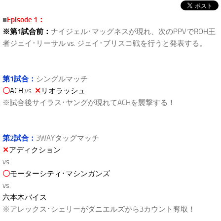
■
Episode 1：
※第1試合前：
ナイジェル･マッグネスが現れ、次のPPVでROH王
者ジェイ･リーサル vs. ジェイ･ブリスコ戦を行うと発表する。
第1試合：
シングルマッチ
〇
ACH
vs.
✕
リオラッシュ
※試合後サイラス･ヤングが現れてACHを襲撃する！
第2試合：
3WAYタッグマッチ
✕
アディクション
vs.
〇
モーターシティ･マシンガンズ
vs.
六本木バイス
※アレックス･シェリーがダニエルズから3カウント奪取！