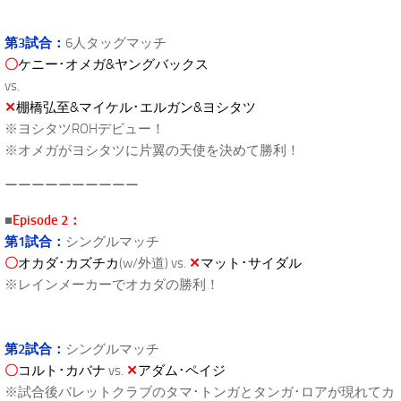
第3試合：
6人タッグマッチ
〇
ケニー･オメガ&ヤングバックス
vs.
✕
棚橋弘至&マイケル･エルガン&ヨシタツ
※ヨシタツROHデビュー！
※オメガがヨシタツに片翼の天使を決めて勝利！
ーーーーーーーーーー
■
Episode 2：
第1試合：
シングルマッチ
〇
オカダ･カズチカ
(w/外道) vs.
✕
マット･サイダル
※レインメーカーでオカダの勝利！
第2試合：
シングルマッチ
〇
コルト･カバナ
vs.
✕
アダム･ペイジ
※試合後バレットクラブのタマ･トンガとタンガ･ロアが現れてカ