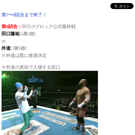
第7〜8試合まで終了！
第8試合：
BOSJ Aブロック公式最終戦
田口隆祐
(4勝2敗)
vs.
外道
(1勝5敗)
※外道は既に敗退決定
※外道の真似で入場する田口