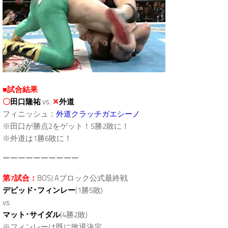
■試合結果
〇
田口隆祐
vs.
✕
外道
フィニッシュ：
外道クラッチガエシーノ
※田口が勝点2をゲット！5勝2敗に！
※外道は1勝6敗に！
ーーーーーーーーーー
第7試合：
BOSJ Aブロック公式最終戦
デビッド･フィンレー
(1勝5敗)
vs.
マット･サイダル
(4勝2敗)
※フィンレーは既に敗退決定