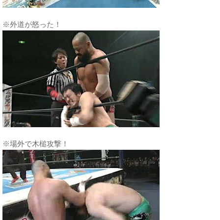
※外道が怒った！
※場外で木槌攻撃！