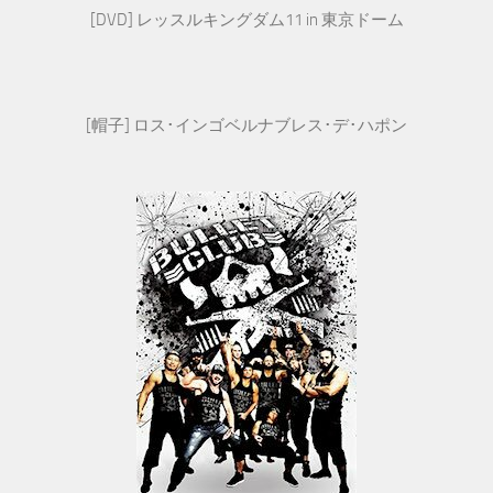
[DVD] レッスルキングダム11 in 東京ドーム
[帽子] ロス･インゴベルナブレス･デ･ハポン