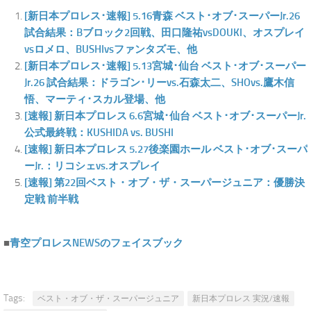
[新日本プロレス･速報] 5.16青森 ベスト･オブ･スーパーJr.26
試合結果：Bブロック2回戦、田口隆祐vsDOUKI、オスプレイ
vsロメロ、BUSHIvsファンタズモ、他
[新日本プロレス･速報] 5.13宮城･仙台 ベスト･オブ･スーパー
Jr.26 試合結果：ドラゴン･リーvs.石森太二、SHOvs.鷹木信
悟、マーティ･スカル登場、他
[速報] 新日本プロレス 6.6宮城･仙台 ベスト･オブ･スーパーJr.
公式最終戦：KUSHIDA vs. BUSHI
[速報] 新日本プロレス 5.27後楽園ホール ベスト･オブ･スーパ
ーJr.：リコシェvs.オスプレイ
[速報] 第22回ベスト・オブ・ザ・スーパージュニア：優勝決
定戦 前半戦
■
青空プロレスNEWSのフェイスブック
Tags:
ベスト・オブ・ザ・スーパージュニア
新日本プロレス 実況/速報