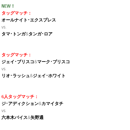
NEW！
タッグマッチ：
オールナイト･エクスプレス
vs.
タマ･トンガ
&
タンガ･ロア
タッグマッチ：
ジェイ･ブリスコ
&
マーク･ブリスコ
vs.
リオ･ラッシュ
&
ジェイ･ホワイト
6人タッグマッチ：
ジ･アディクション
&
カマイタチ
vs.
六本木バイス
&
矢野通