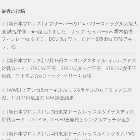
最近の投稿
[新日本プロレス] オブザーバーの11.4 パワーストラグル大阪大
会 試合評価：★5超え出ました、ザック･セイバーJrvs.鷹木信悟、
フィンレーvs.タイチ、DOUKIvs.ワト、ロビー&藤田vs.TJP&アキ
ラ、他
[新日本プロレス] 12月15日ストロングスタイル･イボルブドの
対戦カード：STRONG王座、STRONGタッグ王座、STRONG女子王
座戦、竹下幸之介&ジャック･ペリーも登場
[WWE] ビアンカ&カーギルvs.リブ&ラケルの女子タッグ王座
戦、11月11日放送のRAW 試合結果
[新日本プロレス] 1月5日東京ドーム レッスルダイナスティの
対戦カード：UPDATE、NEVER王座戦とシングルマッチが追加
[新日本プロレス] 1月4日東京ドーム レッスルキングダム19の