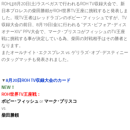
ROHは8月20日(土)ラスベガスで行われるROH TV収録大会で、新
日本プロレスの柴田勝頼がROH世界TV王座に挑戦すると発表しま
した。現TV王者はレッドラゴンのボビー･フィッシュですが、TV
収録大会の前日、8月19日(金)に行われる “デス･ビフォア･ディス
オナーXIV” PPV大会で、マーク･ブリスコがフィッシュのTV王座
戦に挑戦する事が決定している為、柴田の対戦相手はその勝者と
なります。
またオールナイト･エクスプレス vs. ゲリラズ･オブ･デスティニー
のタッグマッチも発表されました。
▼
8月20日ROH TV収録大会のカード
NEW！
ROH世界TV王座戦：
ボビー･フィッシュ
or
マーク･ブリスコ
vs.
柴田勝頼