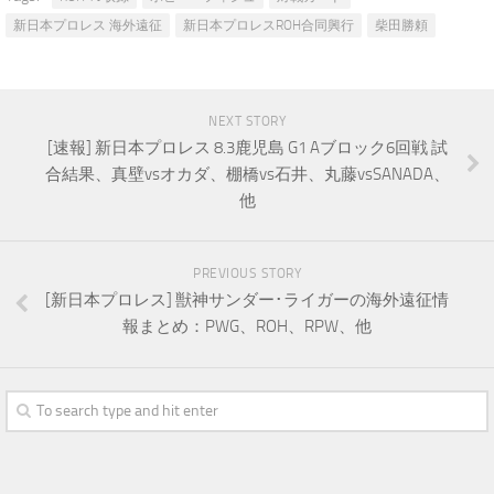
新日本プロレス 海外遠征
新日本プロレスROH合同興行
柴田勝頼
NEXT STORY
[速報] 新日本プロレス 8.3鹿児島 G1 Aブロック6回戦 試
合結果、真壁vsオカダ、棚橋vs石井、丸藤vsSANADA、
他
PREVIOUS STORY
[新日本プロレス] 獣神サンダー･ライガーの海外遠征情
報まとめ：PWG、ROH、RPW、他