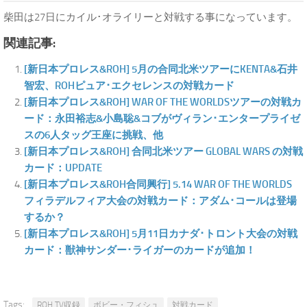
柴田は27日にカイル･オライリーと対戦する事になっています。
関連記事:
[新日本プロレス&ROH] 5月の合同北米ツアーにKENTA&石井
智宏、ROHピュア･エクセレンスの対戦カード
[新日本プロレス&ROH] WAR OF THE WORLDSツアーの対戦カ
ード：永田裕志&小島聡&コブがヴィラン･エンタープライゼ
スの6人タッグ王座に挑戦、他
[新日本プロレス&ROH] 合同北米ツアー GLOBAL WARS の対戦
カード：UPDATE
[新日本プロレス&ROH合同興行] 5.14 WAR OF THE WORLDS
フィラデルフィア大会の対戦カード：アダム･コールは登場
するか？
[新日本プロレス&ROH] 5月11日カナダ･トロント大会の対戦
カード：獣神サンダー･ライガーのカードが追加！
Tags:
ROH TV収録
ボビー・フィシュ
対戦カード