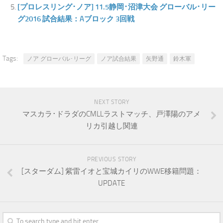
[プロレスリング･ノア] 11.5静岡･沼津大会 グローバル･リー
グ2016 試合結果：Aブロック 3回戦
Tags:
ノア グローバル･リーグ
ノア試合結果
矢野通
鈴木軍
NEXT STORY
マスカラ･ドラダのCMLLラストマッチ、戸澤陽のアメ
リカ引越し関連
PREVIOUS STORY
[スターダム] 紫雷イオと宝城カイリのWWE移籍問題：
UPDATE