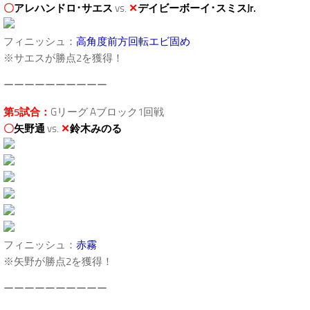
〇
アレハンドロ･サエス
vs.
✕
デイビーボーイ･スミスJr.
フィニッシュ：
高角度前方回転エビ固め
※サエスが勝点2を獲得！
ーーーーーーーーーー
第5試合：
Gリーグ Aブロック1回戦
〇
矢野通
vs.
✕
鈴木みのる
フィニッシュ：
赤霧
※矢野が勝点2を獲得！
ーーーーーーーーーー