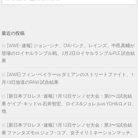
最近の投稿
[WWE･速報] ジョン･シナ、CMパンク、レインズ、中邑真輔が
登場のロイヤルランブル戦、2月2日ロイヤルランブルPLE 試合結
果
[WWE] フィン･ベイラーvs.ダミアンのストリートファイト、1
月13日放送のRAW 試合結果
[新日本プロレス･速報] 1月12日サンノゼ大会：第0〜2試合結
果 ゲイブ･キッドvs.石井智宏、ロイス&ジョレルvs.YOH&ロメロ、
他
[新日本プロレス･速報] 1月12日サンノゼ大会：第3〜5試合結
果 ファンタズモvs.ジェフ･コブ、女子イリミネーションマッチ、