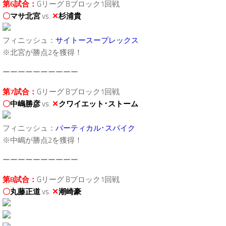
第6試合：
Gリーグ Bブロック1回戦
〇
マサ北宮
vs.
✕
杉浦貴
フィニッシュ：
サイトースープレックス
※北宮が勝点2を獲得！
ーーーーーーーーーー
第7試合：
Gリーグ Bブロック1回戦
〇
中嶋勝彦
vs.
✕
クワイエット･ストーム
フィニッシュ：
バーティカル･スパイク
※中嶋が勝点2を獲得！
ーーーーーーーーーー
第8試合：
Gリーグ Bブロック1回戦
〇
丸藤正道
vs.
✕
潮崎豪