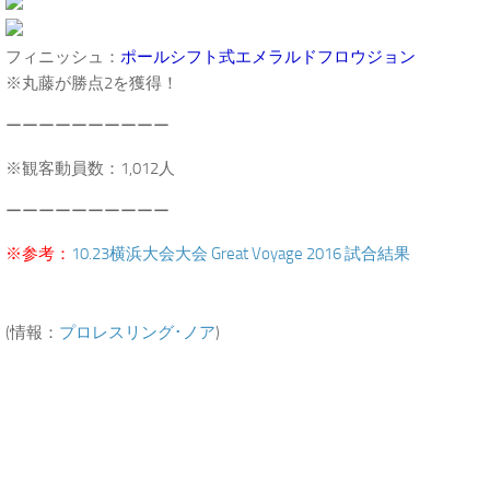
フィニッシュ：
ポールシフト式エメラルドフロウジョン
※丸藤が勝点2を獲得！
ーーーーーーーーーー
※観客動員数：1,012人
ーーーーーーーーーー
※参考：
10.23横浜大会大会 Great Voyage 2016 試合結果
(情報：
プロレスリング･ノア
)