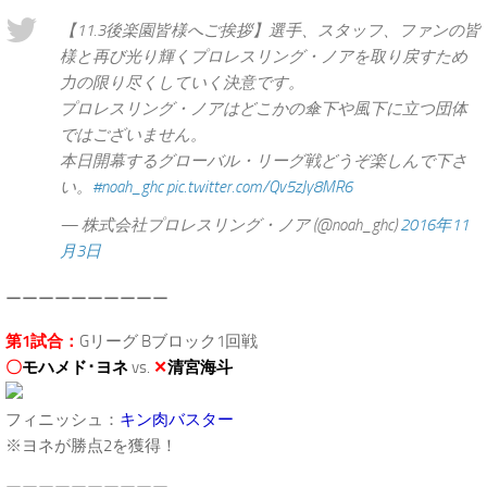
【11.3後楽園皆様へご挨拶】選手、スタッフ、ファンの皆
様と再び光り輝くプロレスリング・ノアを取り戻すため
力の限り尽くしていく決意です。
プロレスリング・ノアはどこかの傘下や風下に立つ団体
ではございません。
本日開幕するグローバル・リーグ戦どうぞ楽しんで下さ
い。
#noah_ghc
pic.twitter.com/Qv5zJy8MR6
— 株式会社プロレスリング・ノア (@noah_ghc)
2016年11
月3日
ーーーーーーーーーー
第1試合：
Gリーグ Bブロック1回戦
〇
モハメド･ヨネ
vs.
✕
清宮海斗
フィニッシュ：
キン肉バスター
※ヨネが勝点2を獲得！