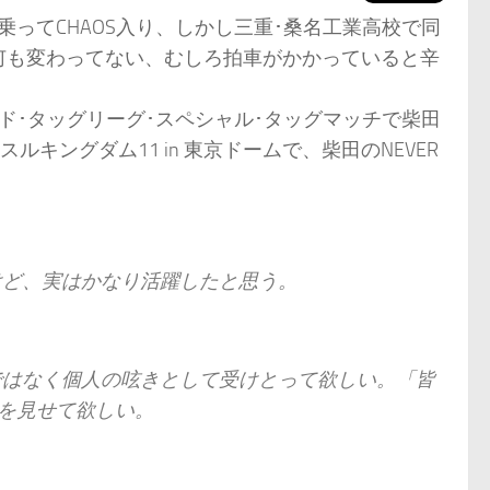
ってCHAOS入り、しかし三重･桑名工業高校で同
何も変わってない、むしろ拍車がかかっていると辛
ルド･タッグリーグ･スペシャル･タッグマッチで柴田
キングダム11 in 東京ドームで、柴田のNEVER
けど、実はかなり活躍したと思う。
ではなく個人の呟きとして受けとって欲しい。「皆
上を見せて欲しい。