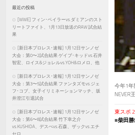
最近の投稿
[WWE] フィン･ベイラーvs.ダミアンのスト
リートファイト、1月13日放送のRAW 試合結
果
[新日本プロレス･速報] 1月12日サンノゼ
大会：第0〜2試合結果 ゲイブ･キッドvs.石井
智宏、ロイス&ジョレルvs.YOH&ロメロ、他
[新日本プロレス･速報] 1月12日サンノゼ
大会：第3〜5試合結果 ファンタズモvs.ジェ
今年1年
フ･コブ、女子イリミネーションマッチ、坂
NEVE
井澄江引退試合
東スポ 20
[新日本プロレス･速報] 1月12日サンノゼ
大会：第6〜8試合結果 竹下幸之介
■
柴田勝
vs.KUSHIDA、デスぺvs.石森、ザックvs.エチ
セロ