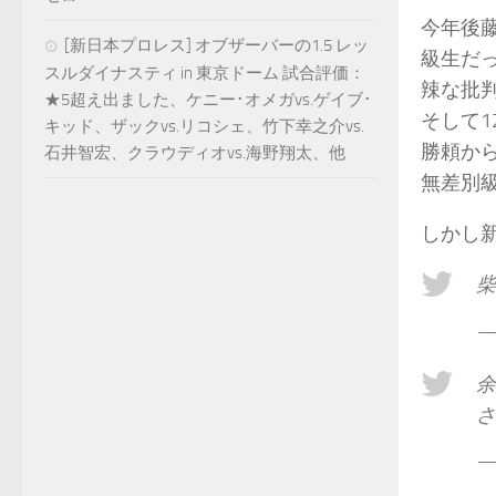
今年後
[新日本プロレス] オブザーバーの1.5 レッ
級生だ
スルダイナスティ in 東京ドーム 試合評価：
辣な批
★5超え出ました、ケニー･オメガvs.ゲイブ･
そして1
キッド、ザックvs.リコシェ、竹下幸之介vs.
勝頼から
石井智宏、クラウディオvs.海野翔太、他
無差別
しかし
柴
—
余
さ
—