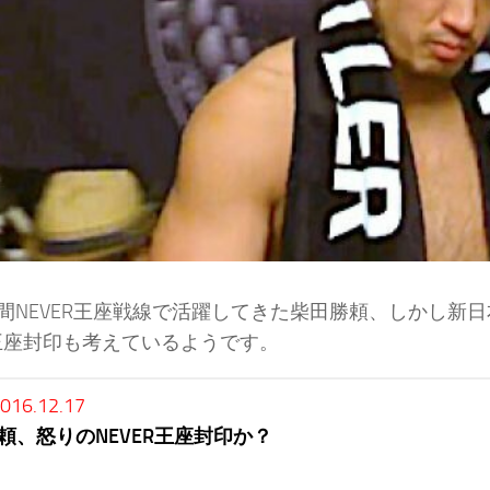
間NEVER王座戦線で活躍してきた柴田勝頼、しかし新
R王座封印も考えているようです。
16.12.17
頼、怒りのNEVER王座封印か？