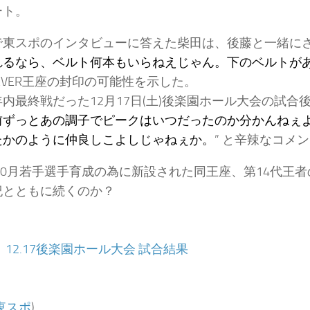
ート。
で東スポのインタビューに答えた柴田は、後藤と一緒にさ
れるなら、ベルト何本もいらねえじゃん。下のベルトが
NEVER王座の封印の可能性を示した。
内最終戦だった12月17日(土)後楽園ホール大会の試合後
前ずっとあの調子でピークはいつだったのか分かんねぇ
たかのように仲良しこよしじゃねぇか。
” と辛辣なコメ
年10月若手選手育成の為に新設された同王座、第14代王
紀とともに続くのか？
：
12.17後楽園ホール大会 試合結果
東スポ
)