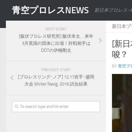
青空プロレスNEWS
新日本プロレス･
新日本プ
NEXT STORY
[飯伏プロレス研究所] 飯伏幸太、来年
[新
3月英国の団体に出場！対戦相手は
DDTの伊橋剛太
唆？
BY
青空プ
PREVIOUS STORY
[プロレスリング･ノア] 12.17岩手･盛岡
大会 Winter Navig. 2016 試合結果