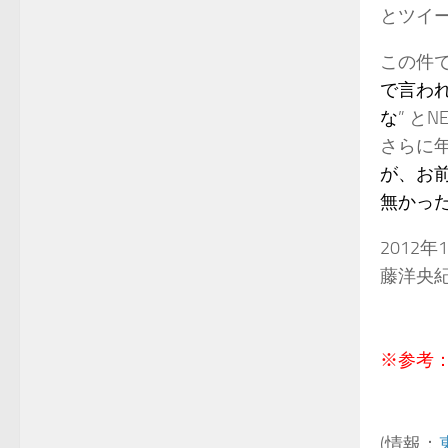
とツイ
この件
で言わ
な
” と
さらに年
が、お
無かっ
2012
藤洋央
※参考
(情報：