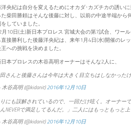
藤洋央紀は自分を変えるためにオカダ･カズチカの誘いに乗
った柴田勝頼はそんな後藤に対し、以前の中途半端から
判をしていました。
2月10日(土)新日本プロレス 宮城大会の第7試合、ワー
直接勝利した後藤洋央紀は、来年1月4日(水)開催のレッスル
級王への挑戦を決めました。
新日本プロレスの木谷高明オーナーはそんな2人に、
田さんと後藤さんは今年は大きく目立ちはしなかった
 木谷高明 (@kidanit)
2016年12月10日
りにも誤解されているので、一回だけ呟く。オーナー
んNEVERで満足してるんだ。」二人にはもっともっと
 木谷高明 (@kidanit)
2016年12月10日