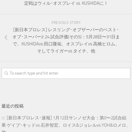
定戦はウィル･オスプレイ vs. KUSHIDAに！
PREVIOUS STORY
[新日本プロレス] レスリング･オブザーバーのベスト･
オブ･スーパーJr.24 試合評価(その5)：5月28日〜31日ま
で、KUSHIDAvs.田口隆祐、オスプレイvs.高橋ヒロム、
そしてライガーvs.タイチ、他
最近の投稿
[新日本プロレス･速報] 1月12日サンノゼ大会：第0〜2試合結
果 ゲイブ･キッドvs.石井智宏、ロイス&ジョレルvs.YOH&ロメロ、