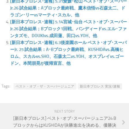
[新日本プロレス･速報] 5.31愛媛･松山 ベスト･オブ･スーパー
Jr.26 試合結果：Aブロック最終戦、鷹木信悟vs石森太二、ド
ラゴン･リーvsマーティ･スカル、他
[新日本プロレス･速報] 5.14宮城･仙台 ベスト･オブ･スーパー
Jr.26 試合結果；Bブロック1回戦、バンディードvs.エル･ファ
ンタズモ、DOUKIvs.成田蓮、田口vs.YOH、他
[新日本プロレス･速報] 6.3後楽園ホール ベスト･オブ･スーパ
ーJr. 25 試合結果：A･Bブロック最終戦、KUSHIDAvs.高橋ヒ
ロム、スカルvs.SHO、石森太二vs.YOH、オスプレイvs.ゴー
ドン、本間朋晃が復帰宣言、他
Tags:
ベスト・オブ・ザ・スーパージュニア
新日本プロレス 実況/速報
NEXT STORY
[新日本プロレス] ベスト･オブ･スーパージュニア24 B
ブロックからはKUSHIDAが決勝進出を決める、優勝決