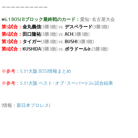
ーーーーーーーーーー
■
6.1 BOSJ Bブロック最終戦のカード：
愛知･名古屋大会
第5試合：
金丸義信
(3勝3敗) vs.
デスペラード
(3勝3敗)
第6試合：
田口隆祐
(3勝3敗) vs.
ACH
(3勝3敗)
第7試合：
タイガー
(3勝3敗) vs.
BUSHI
(3勝3敗)
第8試合：
KUSHIDA
(3勝3敗) vs.
ボラドールJr.
(3勝3敗)
※参考：
5.31大阪 BOSJ情報まとめ
※参考：
5.31大阪 ベスト･オブ･スーパーJr.24 試合結果
(情報：
新日本プロレス
)