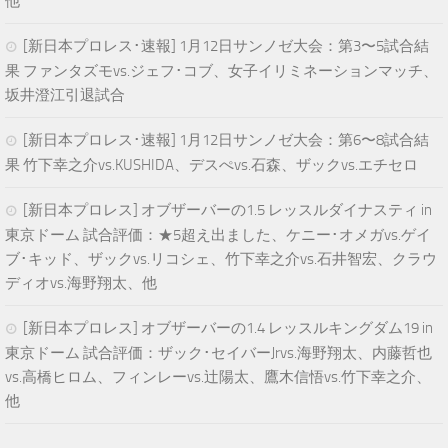
他
[新日本プロレス･速報] 1月12日サンノゼ大会：第3〜5試合結
果 ファンタズモvs.ジェフ･コブ、女子イリミネーションマッチ、
坂井澄江引退試合
[新日本プロレス･速報] 1月12日サンノゼ大会：第6〜8試合結
果 竹下幸之介vs.KUSHIDA、デスぺvs.石森、ザックvs.エチセロ
[新日本プロレス] オブザーバーの1.5 レッスルダイナスティ in
東京ドーム 試合評価：★5超え出ました、ケニー･オメガvs.ゲイ
ブ･キッド、ザックvs.リコシェ、竹下幸之介vs.石井智宏、クラウ
ディオvs.海野翔太、他
[新日本プロレス] オブザーバーの1.4 レッスルキングダム19 in
東京ドーム 試合評価：ザック･セイバーJrvs.海野翔太、内藤哲也
vs.高橋ヒロム、フィンレーvs.辻陽太、鷹木信悟vs.竹下幸之介、
他