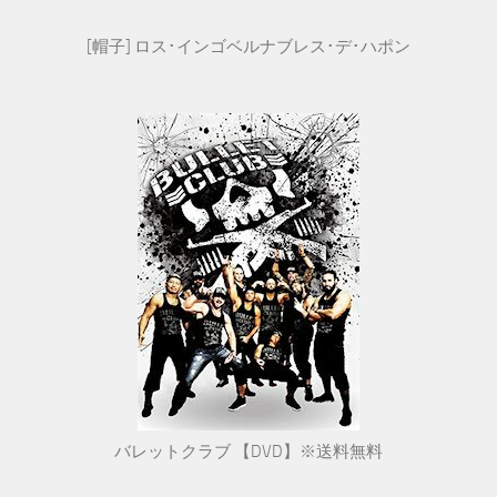
[帽子] ロス･インゴベルナブレス･デ･ハポン
バレットクラブ 【DVD】※送料無料