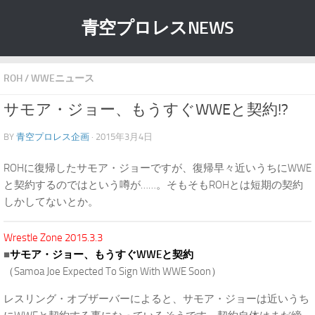
青空プロレスNEWS
ROH
/
WWEニュース
サモア・ジョー、もうすぐWWEと契約!?
BY
青空プロレス企画
· 2015年3月4日
ROHに復帰したサモア・ジョーですが、復帰早々近いうちにWWE
と契約するのではという噂が……。そもそもROHとは短期の契約
しかしてないとか。
Wrestle Zone 2015.3.3
■
サモア・ジョー、もうすぐWWEと契約
（Samoa Joe Expected To Sign With WWE Soon）
レスリング・オブザーバーによると、サモア・ジョーは近いうち