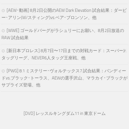
[AEW･動画] 8月2日公開のAEW Dark Elevation 試合結果：ダービ
ー･アリン(W/スティング)vs.ベア･ブロンソン、他
[WWE] ゴールドバーグがラシュリーにお願い、8月2日放送の
RAW 試合結果
[新日本プロレス] 8月7日〜17日までの対戦カード：スーパーJr.
タッグリーグ、NEVER6人タッグ王座戦、他
[PWG] 8.1 ミステリー･ヴォルテックス7 試合結果：バンディー
ドvs.ブラック･トーラス、AEWの選手沢山、マラカイ･ブラックが
サプライズ登場、他
[DVD] レッスルキングダム11 in 東京ドーム