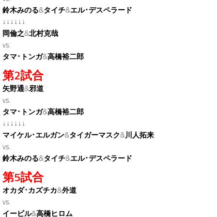
鈴木みのる
&
タイチ
&
エル･デスペラード
↓↓↓↓↓↓
岡倫之
&
北村克哉
vs.
タマ･トンガ
&
高橋裕二郎
第2試合
矢野通
&
邪道
vs.
タマ･トンガ
&
高橋裕二郎
↓↓↓↓↓↓
マイケル･エルガン
&
タイガーマスク
&
川人拓来
vs.
鈴木みのる
&
タイチ
&
エル･デスペラード
第5試合
オカダ･カズチカ
&
外道
vs.
イービル
&
高橋ヒロム