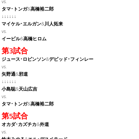
vs.
タマ･トンガ
&
高橋裕二郎
↓↓↓↓↓↓
マイケル･エルガン
&
川人拓来
vs.
イービル
&
高橋ヒロム
第3試合
ジュース･ロビンソン
&
デビッド･フィンレー
vs.
矢野通
&
邪道
↓↓↓↓↓↓
小島聡
&
天山広吉
vs.
タマ･トンガ
&
高橋裕二郎
第5試合
オカダ･カズチカ
&
外道
vs.