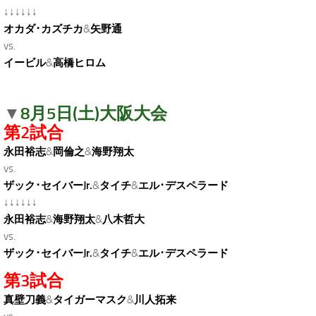
↓↓↓↓↓↓
オカダ･カズチカ
&
矢野通
vs.
イービル
&
高橋ヒロム
8月5日(土)大阪大会
▼
第2試合
永田裕志
&
岡倫之
&
海野翔太
vs.
ザック･セイバーJr.
&
タイチ
&
エル･デスペラード
↓↓↓↓↓↓
永田裕志
&
海野翔太
&
八木哲大
vs.
ザック･セイバーJr.
&
タイチ
&
エル･デスペラード
第3試合
真壁刀義
&
タイガーマスク
&
川人拓来