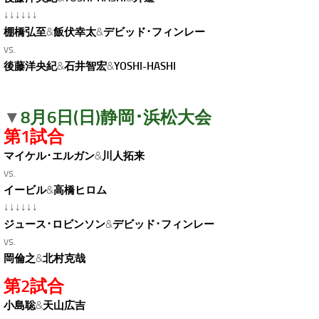
↓↓↓↓↓↓
棚橋弘至
&
飯伏幸太
&
デビッド･フィンレー
vs.
後藤洋央紀
&
石井智宏
&
YOSHI-HASHI
8月6日(日)静岡･浜松大会
▼
第1試合
マイケル･エルガン
&
川人拓来
vs.
イービル
&
高橋ヒロム
↓↓↓↓↓↓
ジュース･ロビンソン
&
デビッド･フィンレー
vs.
岡倫之
&
北村克哉
第2試合
小島聡
&
天山広吉