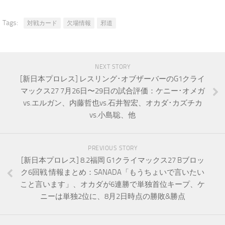
Tags:
対戦カード
欠場情報
邪道
NEXT STORY
[新日本プロレス] レスリング･オブザーバーのG1クライ
マックス27 7月26日〜29日の試合評価：ケニー･オメガ
vs.エルガン、内藤哲也vs.石井智宏、オカダ･カズチカ
vs.小島聡、他
PREVIOUS STORY
[新日本プロレス] 8.2福岡 G1クライマックス27 Bブロッ
ク6回戦 情報まとめ：SANADA「もうちょいで言いたい
こと言います」、オカダが6連勝で単独首位キープ、ケ
ニーは単独2位に、8月2日時点の勝敗&勝点