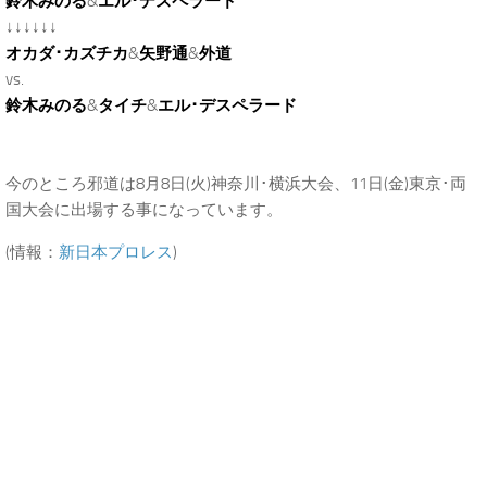
鈴木みのる
&
エル･デスペラード
↓↓↓↓↓↓
オカダ･カズチカ
&
矢野通
&
外道
vs.
鈴木みのる
&
タイチ
&
エル･デスペラード
今のところ邪道は8月8日(火)神奈川･横浜大会、11日(金)東京･両
国大会に出場する事になっています。
(情報：
新日本プロレス
)