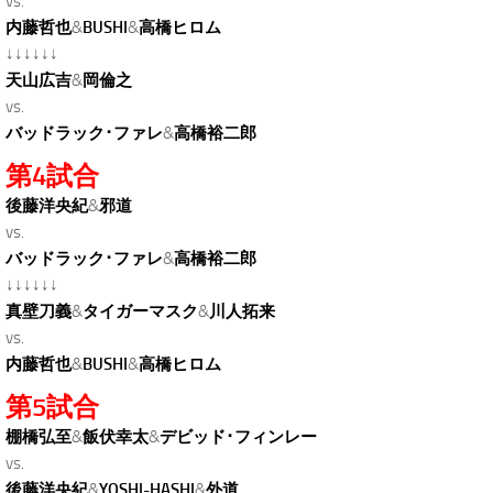
vs.
内藤哲也
&
BUSHI
&
高橋ヒロム
↓↓↓↓↓↓
天山広吉
&
岡倫之
vs.
バッドラック･ファレ
&
高橋裕二郎
第4試合
後藤洋央紀
&
邪道
vs.
バッドラック･ファレ
&
高橋裕二郎
↓↓↓↓↓↓
真壁刀義
&
タイガーマスク
&
川人拓来
vs.
内藤哲也
&
BUSHI
&
高橋ヒロム
第5試合
棚橋弘至
&
飯伏幸太
&
デビッド･フィンレー
vs.
後藤洋央紀
&
YOSHI-HASHI
&
外道