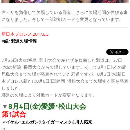
左ヒザを負傷して欠場している邪道、さらに欠場期間が伸びる事
になりました。そして一部対戦カードも変更となっています。
新日本プロレス 2017.8.3
■
続･邪道欠場情報
7月25日(火)の福島･郡山大会で左ヒザを負傷した邪道は、27日
(木)の新潟･長岡大会から欠場しています。そして8月1日(火)の鹿
児島大会まで欠場が発表されていた邪道ですが、8月3日(木)新日
本プロレス新たに8月6日(日)静岡･浜松大会まで欠場する事を発表
しました。
邪道の欠場により対戦カードが変更となります。
8月4日(金)愛媛･松山大会
▼
第1試合
マイケル･エルガン
&
タイガーマスク
&
川人拓来
vs.