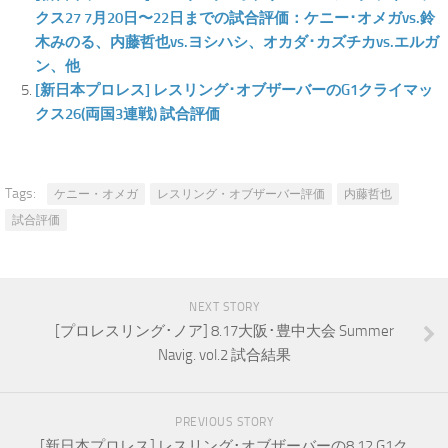
クス27 7月20日〜22日までの試合評価：ケニー･オメガvs.鈴
木みのる、内藤哲也vs.ヨシハシ、オカダ･カズチカvs.エルガ
ン、他
[新日本プロレス] レスリング･オブザーバーのG1クライマッ
クス26(両国3連戦) 試合評価
Tags:
ケニー・オメガ
レスリング・オブザーバー評価
内藤哲也
試合評価
NEXT STORY
[プロレスリング･ノア] 8.17大阪･豊中大会 Summer
Navig. vol.2 試合結果
PREVIOUS STORY
[新日本プロレス] レスリング･オブザーバーの8.12 G1ク