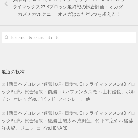
ライマックス27 Bブロック最終戦の試合評価：オカダ･
カズチカvs.ケニー･オメガはまた星5つを超える！
最近の投稿
[新日本プロレス･速報] 8月4日愛知 G1クライマックス34(Bブロ
ック6回戦) 試合結果：前編 エル･ファンタズモvs.上村優也、ボル
チン･オレッグvs.デビッド･フィンレー、他
[新日本プロレス･速報] 8月4日愛知 G1クライマックス34(Bブロ
ック6回戦) 試合結果：後編 辻陽太vs.成田蓮、竹下幸之介vs.後藤
洋央紀、ジェフ･コブvs.HENARE