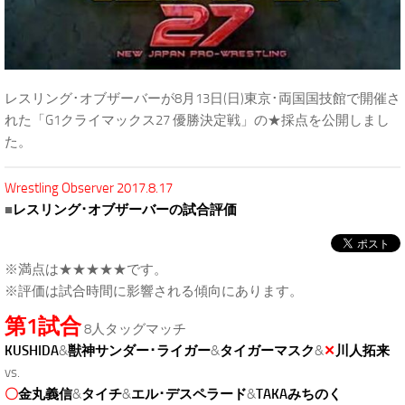
レスリング･オブザーバーが8月13日(日)東京･両国国技館で開催さ
れた「G1クライマックス27 優勝決定戦」の★採点を公開しまし
た。
Wrestling Observer 2017.8.17
■
レスリング･オブザーバーの試合評価
※満点は★★★★★です。
※評価は試合時間に影響される傾向にあります。
第1試合
8人タッグマッチ
KUSHIDA
&
獣神サンダー･ライガー
&
タイガーマスク
&
✕
川人拓来
vs.
〇
金丸義信
&
タイチ
&
エル･デスペラード
&
TAKAみちのく