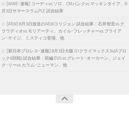
[WWE･速報] コーディvs.ソロ、CMパンクvs.マッキンタイア、8
月3日サマースラムPLE 試合結果
[AEW] 8月3日放送のAEWコリジョン 試合結果：石井智宏vs.ク
ラウディオvs.モリアーティ、カイル･フレッチャーvs.ブライア
ン･ケイジ、ミスティコ登場、他
[新日本プロレス･速報] 8月3日大阪 G1クライマックス34(Aブロ
ック6回戦) 試合結果：前編 EVILvs.グレート･オーカーン、ジェイ
ク･リーvs.カラム･ニューマン、他
青空プロレスNEWS © 2024. All Rights Reserved.