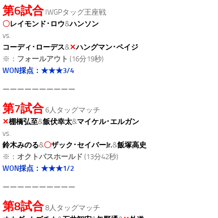
第6試合
IWGPタッグ王座戦
〇
レイモンド･ロウ
&
ハンソン
vs.
コーディ･ローデス
&
✕
ハングマン･ペイジ
※：
フォールアウト
(16分19秒)
WON採点：★★★3/4
ーーーーーーーーーー
第7試合
6人タッグマッチ
✕
棚橋弘至
&
飯伏幸太
&
マイケル･エルガン
vs.
鈴木みのる
&
〇
ザック･セイバーJr.
&
飯塚高史
※：
オクトパスホールド
(13分42秒)
WON採点：★★★1/2
ーーーーーーーーーー
第8試合
8人タッグマッチ