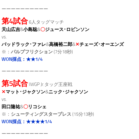
ーーーーーーーーーー
第4試合
6人タッグマッチ
天山広吉
&
小島聡
&
〇
ジュース･ロビンソン
vs.
バッドラック･ファレ
&
高橋裕二郎
&
✕
チェーズ･オーエンズ
※：
パルプフリクション
(7分18秒)
WON採点：★★1/4
ーーーーーーーーーー
第5試合
IWGP Jr.タッグ王座戦
✕
マット･ジャクソン
&
ニック･ジャクソン
vs.
田口隆祐
&
〇
リコシェ
※：
シューティングスタープレス
(15分13秒)
WON採点：★★★★1/4
ーーーーーーーーーー