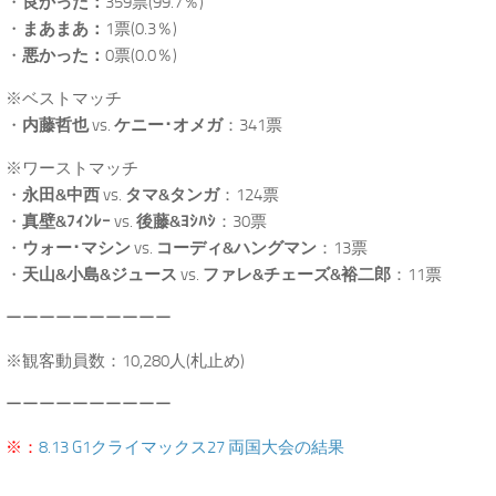
・
良かった：
359票(99.7％)
・
まあまあ：
1票(0.3％)
・
悪かった：
0票(0.0％)
※ベストマッチ
・
内藤哲也
vs.
ケニー･オメガ
：341票
※ワーストマッチ
・
永田&中西
vs.
タマ&タンガ
：124票
・
真壁&ﾌｨﾝﾚｰ
vs.
後藤&ﾖｼﾊｼ
：30票
・
ウォー･マシン
vs.
コーディ&ハングマン
：13票
・
天山&小島&ジュース
vs.
ファレ&チェーズ&裕二郎
：11票
ーーーーーーーーーー
※観客動員数：10,280人(札止め)
ーーーーーーーーーー
※：
8.13 G1クライマックス27 両国大会の結果