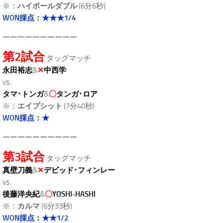
※：
ハイボールダブル
(6分6秒)
WON採点：★★★1/4
ーーーーーーーーーー
第2試合
タッグマッチ
永田裕志
&
✕
中西学
vs.
タマ･トンガ
&
〇
タンガ･ロア
※：
エイプシット
(7分40秒)
WON採点：★
ーーーーーーーーーー
第3試合
タッグマッチ
真壁刀義
&
✕
デビッド･フィンレー
vs.
後藤洋央紀
&
〇
YOSHI-HASHI
※：
カルマ
(6分33秒)
WON採点：★★1/2