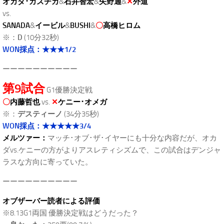
オカダ･カズチカ
&
石井智宏
&
矢野通
&
✕
外道
vs.
SANADA
&
イービル
&
BUSHI
&
〇
高橋ヒロム
※：
D
(10分32秒)
WON採点：★★★1/2
ーーーーーーーーーー
第9試合
G1優勝決定戦
〇
内藤哲也
vs.
✕
ケニー･オメガ
※：
デスティーノ
(34分35秒)
WON採点：★★★★★3/4
メルツァー：
マッチ･オブ･ザ･イヤーにも十分な内容だが、オカ
ダvs.ケニーの方がよりアスレティシズムで、この試合はデンジャ
ラスな方向に寄っていた。
ーーーーーーーーーー
オブザーバー読者による評価
※8.13G1両国 優勝決定戦はどうだった？