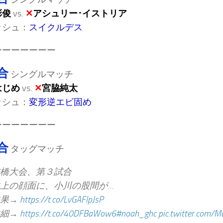
彰俊
vs.
✕
アシュリー･イストリア
ッシュ：
スイクルデス
ーーーーーーー
合
シングルマッチ
はじめ
vs.
✕
宮脇純太
ッシュ：
変形逆エビ固め
ーーーーーーー
合
タッグマッチ
橋大会、第３試合
上の顔面に、小川の股間が…
結果→
https://t.co/LvGAFlpJsP
詳細→
https://t.co/40DFBaWow6
#noah_ghc
pic.twitter.com