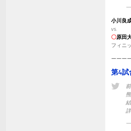
—
小川良
vs.
〇
原田
フィニ
ーーー
第4試
前
熊
—