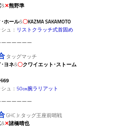
宮
&
✕
熊野準
･ホール
&
〇
KAZMA SAKAMOTO
ッシュ：
リストクラッチ式首固め
ーーーーーーー
合
タッグマッチ
･ヨネ
&
〇
クワイエット･ストーム
Hi69
ッシュ：
50㎝腕ラリアット
ーーーーーーー
合
GHC Jr.タッグ王座前哨戦
二
&
✕
諸橋晴也