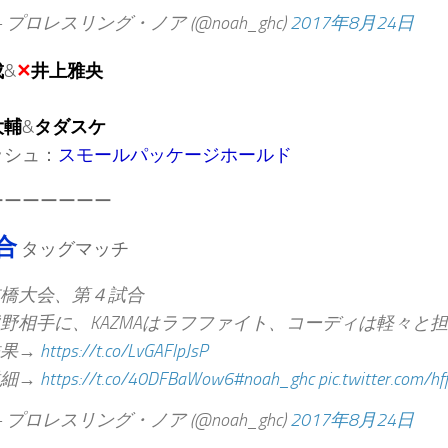
 プロレスリング・ノア (@noah_ghc)
2017年8月24日
成
&
✕
井上雅央
大輔
&
タダスケ
ッシュ：
スモールパッケージホールド
ーーーーーーー
合
タッグマッチ
橋大会、第４試合
野相手に、KAZMAはラフファイト、コーディは軽々と
結果→
https://t.co/LvGAFlpJsP
詳細→
https://t.co/40DFBaWow6
#noah_ghc
pic.twitter.com/h
 プロレスリング・ノア (@noah_ghc)
2017年8月24日