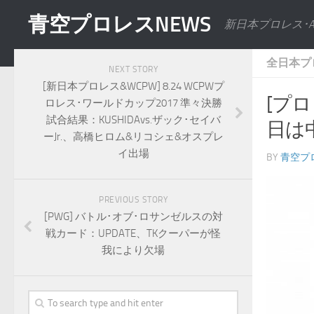
青空プロレスNEWS
新日本プロレス･
全日本プ
NEXT STORY
[新日本プロレス&WCPW] 8.24 WCPWプ
[プロ
ロレス･ワールドカップ2017 準々決勝
試合結果：KUSHIDAvs.ザック･セイバ
日は
ーJr.、高橋ヒロム&リコシェ&オスプレ
イ出場
BY
青空プ
PREVIOUS STORY
[PWG] バトル･オブ･ロサンゼルスの対
戦カード：UPDATE、TKクーパーが怪
我により欠場