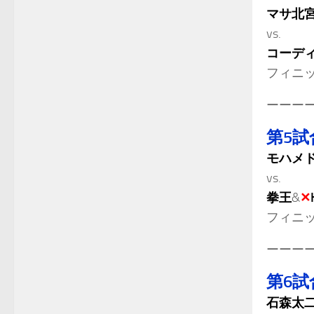
マサ北
vs.
コーディ
フィニ
ーーー
第5試
モハメド
vs.
拳王
&
✕
フィニ
ーーー
第6試
石森太