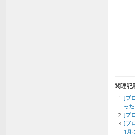
関連記事
[プ
った
[プ
[プ
1月