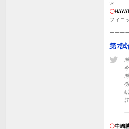
vs.
〇
HAYA
フィニ
ーーー
第7試
前
今
前
明
—
〇
中嶋