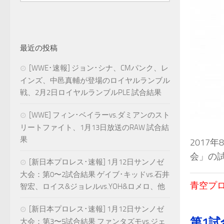
最近の投稿
[WWE･速報] ジョン･シナ、CMパンク、レ
インズ、中邑真輔が登場のロイヤルランブル
戦、2月2日ロイヤルランブルPLE 試合結果
[WWE] フィン･ベイラーvs.ダミアンのスト
リートファイト、1月13日放送のRAW 試合結
果
2017年
会」の
[新日本プロレス･速報] 1月12日サンノゼ
大会：第0〜2試合結果 ゲイブ･キッドvs.石井
青空プロレ
智宏、ロイス&ジョレルvs.YOH&ロメロ、他
[新日本プロレス･速報] 1月12日サンノゼ
第1試
大会：第3〜5試合結果 ファンタズモvs.ジェ