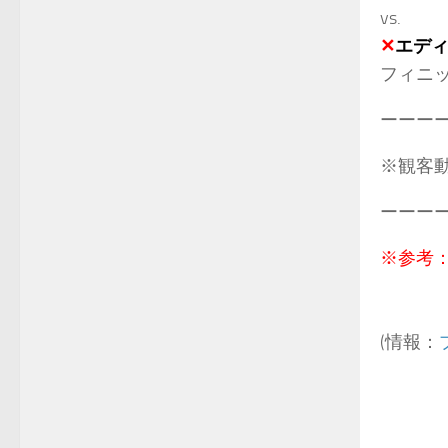
vs.
✕
エディ
フィニ
ーーー
※観客動
ーーー
※参考
(情報：