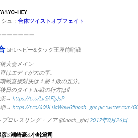
TA
&
YO-HEY
ッシュ：
合体ツイストオブフェイト
ーーーーーーー
合
GHCヘビー&タッグ王座前哨戦
橋大会メイン
宵はエディが大の字…
哨戦直接対決は１勝１敗の五分。
後日のタイトル戦の行方は⁉︎
結果→
https://t.co/LvGAFlpJsP
詳細→
https://t.co/40DFBaWow6
#noah_ghc
pic.twitter.com/
 プロレスリング・ノア (@noah_ghc)
2017年8月24日
勝彦
&
潮崎豪
&
小峠篤司