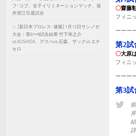
フ･コブ、女子イリミネーションマッチ、坂
〇
齋藤
井澄江引退試合
フィニ
[新日本プロレス･速報] 1月12日サンノゼ
ーーー
大会：第6〜8試合結果 竹下幸之介
vs.KUSHIDA、デスぺvs.石森、ザックvs.エチ
第2試
セロ
〇
大原
フィニ
ーーー
第3試
前
井