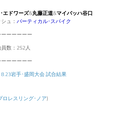
･エドワーズ
&
丸藤正道
&
マイバッハ谷口
ッシュ：
バーティカル･スパイク
ーーーーーーー
員数：252人
ーーーーーーー
：
8.23岩手･盛岡大会 試合結果
プロレスリング･ノア
)