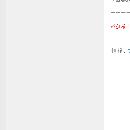
ーーー
※参考
(情報：