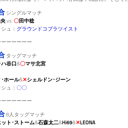
合
シングルマッチ
雅央
vs.
〇
田中稔
ッシュ：
グラウンドコブラツイスト
ーーーーーーー
合
タッグマッチ
ッハ谷口
&
〇
マサ北宮
･ホール
&
✕
シェルドン･ジーン
ッシュ：
〇〇
ーーーーーーー
合
8人タッグマッチ
エット･ストーム
&
石森太二
&
Hi69
&
✕
LEONA