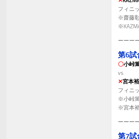
✕
KAZM
フィニ
※齋藤彰
※KAZM
ーーー
第6試
〇
小峠
vs.
✕
宮本
フィニ
※小峠篤
※宮本裕
ーーー
第7試