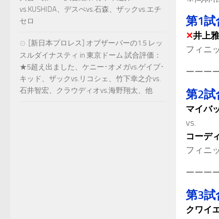
vs.KUSHIDA、デスぺvs.石森、ザックvs.エチ
第1試
セロ
✕
井上
[新日本プロレス] オブザーバーの1.5 レッ
フィニ
スルダイナスティ in 東京ドーム 試合評価：
★5超え出ました、ケニー･オメガvs.ゲイブ･
ーーー
キッド、ザックvs.リコシェ、竹下幸之介vs.
石井智宏、クラウディオvs.海野翔太、他
第2試
マイバ
vs.
コーディ
フィニ
ーーー
第3試
クワイ