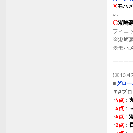
✕
モハメ
vs.
〇
潮崎
フィニ
※潮崎
※モハメ
ーーー
(※10
■
グロー
▼
Aブロ
･
4点
：
･
4点
：
･
4点
：
･
2点
：