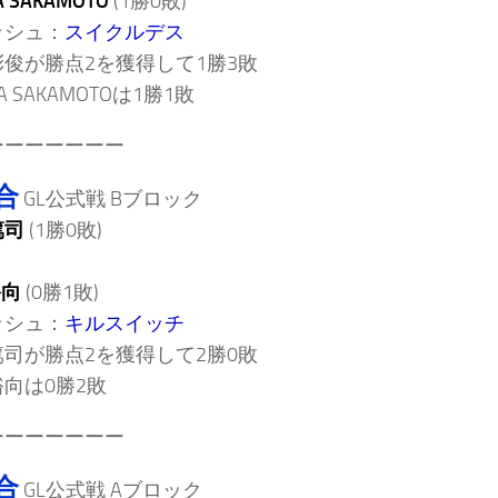
A SAKAMOTO
(1勝0敗)
ッシュ：
スイクルデス
俊が勝点2を獲得して1勝3敗
A SAKAMOTOは1勝1敗
ーーーーーーー
合
GL公式戦 Bブロック
篤司
(1勝0敗)
裕向
(0勝1敗)
ッシュ：
キルスイッチ
司が勝点2を獲得して2勝0敗
向は0勝2敗
ーーーーーーー
合
GL公式戦 Aブロック