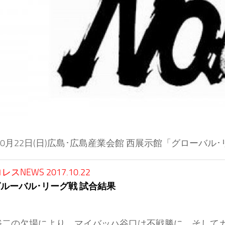
年10月22日(日)広島･広島産業会館 西展示館「グローバル
スNEWS 2017.10.22
グルーバル･リーグ戦 試合結果
裕二の欠場により、マイバッハ谷口は不戦勝に。そして