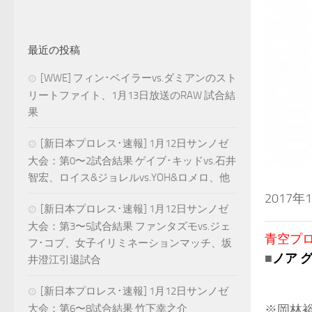
最近の投稿
[WWE] フィン･ベイラーvs.ダミアンのスト
リートファイト、1月13日放送のRAW 試合結
果
[新日本プロレス･速報] 1月12日サンノゼ
大会：第0〜2試合結果 ゲイブ･キッドvs.石井
智宏、ロイス&ジョレルvs.YOH&ロメロ、他
2017
[新日本プロレス･速報] 1月12日サンノゼ
大会：第3〜5試合結果 ファンタズモvs.ジェ
青空プロレ
フ･コブ、女子イリミネーションマッチ、坂
■
ノア 
井澄江引退試合
[新日本プロレス･速報] 1月12日サンノゼ
大会：第6〜8試合結果 竹下幸之介
※岡林