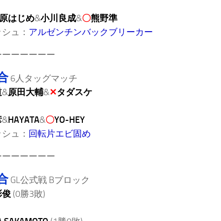
原はじめ
&
小川良成
&
〇
熊野準
ッシュ：
アルゼンチンバックブリーカー
ーーーーーーー
合
6人タッグマッチ
道
&
原田大輔
&
✕
タダスケ
彦
&
HAYATA
&
〇
YO-HEY
ッシュ：
回転片エビ固め
ーーーーーーー
合
GL公式戦 Bブロック
彰俊
(0勝3敗)