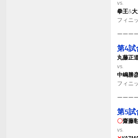
vs.
拳王
&
大
フィニ
ーーー
第4試
丸藤正
vs.
中嶋勝
フィニ
ーーー
第5試
〇
齋藤
vs.