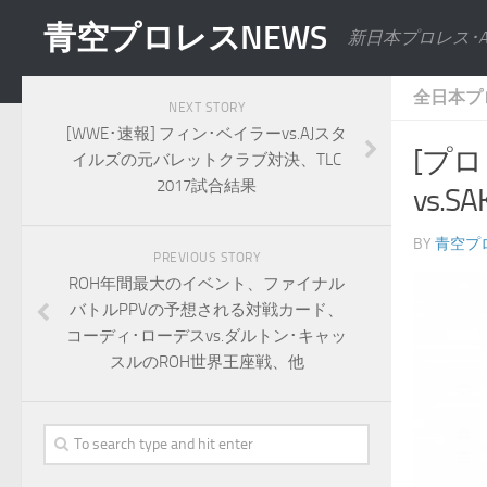
青空プロレスNEWS
新日本プロレス･
全日本プ
NEXT STORY
[WWE･速報] フィン･ベイラーvs.AJスタ
[プロ
イルズの元バレットクラブ対決、TLC
2017試合結果
vs.
BY
青空プ
PREVIOUS STORY
ROH年間最大のイベント、ファイナル
バトルPPVの予想される対戦カード、
コーディ･ローデスvs.ダルトン･キャッ
スルのROH世界王座戦、他