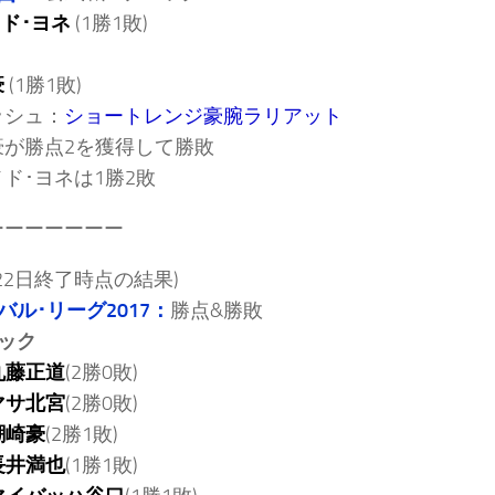
ド･ヨネ
(1勝1敗)
豪
(1勝1敗)
ッシュ：
ショートレンジ豪腕ラリアット
豪が勝点2を獲得して勝敗
ド･ヨネは1勝2敗
ーーーーーーー
月22日終了時点の結果)
バル･リーグ2017：
勝点&勝敗
ック
丸藤正道
(2勝0敗)
マサ北宮
(2勝0敗)
潮崎豪
(2勝1敗)
長井満也
(1勝1敗)