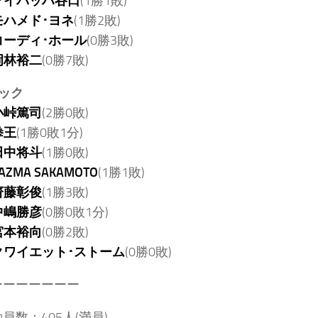
マイバッハ谷口
(1勝1敗)
モハメド･ヨネ
(1勝2敗)
コーディ･ホール
(0勝3敗)
岡林裕二
(0勝7敗)
ック
小峠篤司
(2勝0敗)
拳王
(1勝0敗1分)
田中将斗
(1勝0敗)
AZMA SAKAMOTO
(1勝1敗)
齋藤彰俊
(1勝3敗)
中嶋勝彦
(0勝0敗1分)
宮本裕向
(0勝2敗)
クワイエット･ストーム
(0勝0敗)
ーーーーーーー
員数：405人(満員)