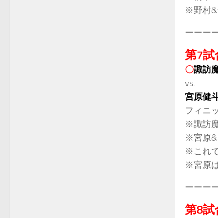
※野村&
ーーー
第7試
〇
諏訪
vs.
宮原健
フィニ
※諏訪魔
※宮原&
※これで
※宮原
ーーー
第8試