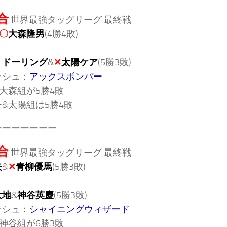
合
世界最強タッグリーグ 最終戦
〇
大森隆男
(4勝4敗)
・ドーリング
&
✕
太陽ケア
(5勝3敗)
ッシュ：
アックスボンバー
大森組が5勝4敗
&太陽組は5勝4敗
ーーーーーーー
合
世界最強タッグリーグ 最終戦
矢
&
✕
青柳優馬
(5勝3敗)
大地
&
神谷英慶
(5勝3敗)
ッシュ：
シャイニングウィザード
神谷組が6勝3敗