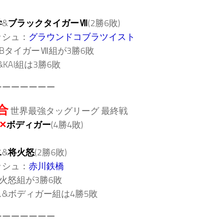
学
&
ブラックタイガーⅦ
(2勝6敗)
ッシュ：
グラウンドコブラツイスト
BタイガーⅦ組が3勝6敗
I&KAI組は3勝6敗
ーーーーーーー
合
世界最強タッグリーグ 最終戦
✕
ボディガー
(4勝4敗)
ニ
&
将火怒
(2勝6敗)
ッシュ：
赤川鉄橋
火怒組が3勝6敗
&ボディガー組は4勝5敗
ーーーーーーー