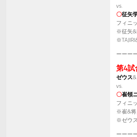
vs.
〇
征矢
フィニ
※征矢&
※TAJIR
ーーー
第4試
ゼウス
&
vs.
〇
崔領
フィニ
※崔&将
※ゼウス
ーーー