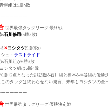
青柳組は5勝4敗
ーーーーーーー
合
世界最強タッグリーグ 最終戦
魔
&
石川修司
(5勝3敗)
斗
&
✕
ヨシタツ
(5勝3敗)
ッシュ：
ラストライド
&石川組が6勝3敗
ヨシタツ組は5勝4敗
6勝12点となった諏訪魔&石川組と橋本&神谷組の優勝
はこのタッグは終わらせない発言、来年もヨシタツの全
ーーーーーーー
合
世界最強タッグリーグ 優勝決定戦