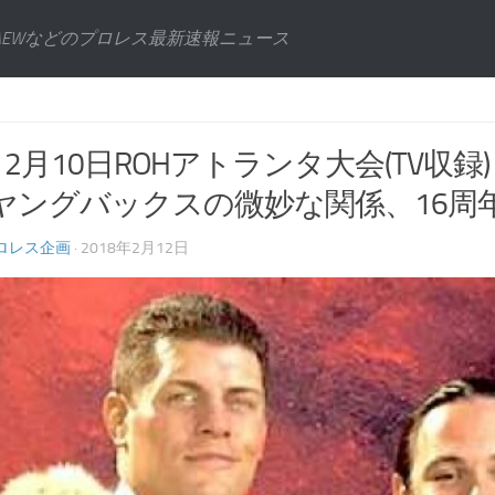
AEWなどのプロレス最新速報ニュース
H] 2月10日ROHアトランタ大会(TV
ヤングバックスの微妙な関係、16周
ロレス企画
· 2018年2月12日