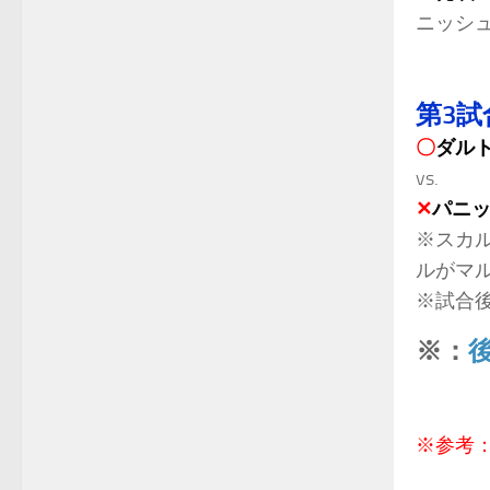
ニッシュ
第3試
〇
ダル
vs.
✕
パニッ
※スカ
ルがマ
※試合
※：
※参考