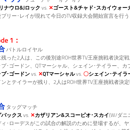
リナウロ&Jロック
vs.
✕
ゴースト&チャド･スカイウォー
後ブリー･レイが現れて今日のTV収録大会開始宣言を行う
ode 1：
合
バトルロイヤル
に残った2人は、この後別途ROH世界TV王座挑戦者決定
プ･ゴードン、QTマーシャル、シェイン･テイラー、カ
ップ･ゴードン
vs.
✕
QTマーシャル
vs.
〇
シェイン･テイラ
ンとテイラーが残り、2人はROH世界TV王座挑戦者決
合
タッグマッチ
グバックス
vs.
✕
カザリアン&スコーピオ･スカイ
(W/ダニ
ディ･ローデスがこの試合の解説のために登場するが、ヤ