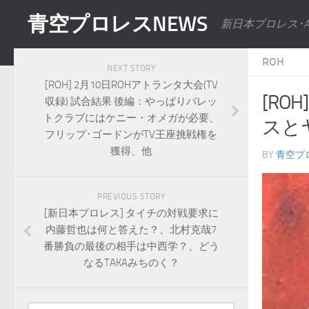
青空プロレスNEWS
新日本プロレス･
ROH
NEXT STORY
[ROH] 2月10日ROHアトランタ大会(TV
[RO
収録) 試合結果 後編：やっぱりバレッ
トクラブにはケニー・オメガが必要、
スと
フリップ･ゴードンがTV王座挑戦権を
獲得、他
BY
青空プ
PREVIOUS STORY
[新日本プロレス] タイチの対戦要求に
内藤哲也は何と答えた？、北村克哉7
番勝負の最後の相手は中西学？、どう
なるTAKAみちのく？