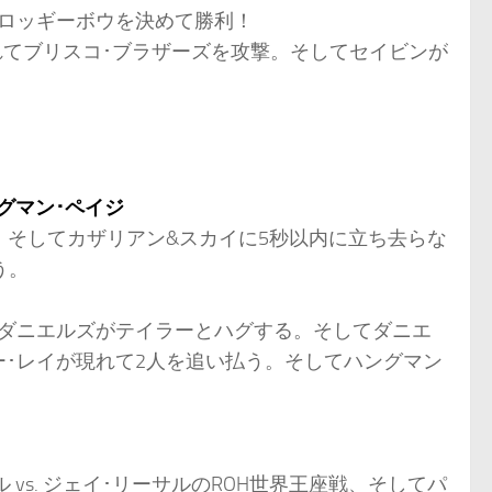
ロッギーボウを決めて勝利！
れてブリスコ･ブラザーズを攻撃。そしてセイビンが
グマン･ペイジ
。そしてカザリアン&スカイに5秒以内に立ち去らな
う。
とダニエルズがテイラーとハグする。そしてダニエ
･レイが現れて2人を追い払う。そしてハングマン
スル vs. ジェイ･リーサルのROH世界王座戦、そしてパ