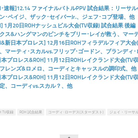
OH･速報]12.14 ファイナルバトルPPV 試合結果：リー
ン･ペイジ、ザック･セイバーJr.、ジェフ･コブ登場、他
OH] 1月20日ROHナッシュビル大会(TV収録) 試合結果
クス&ハングマンのピンチをブリー･レイが救う、マーテ
OH&新日本プロレス] 12月16日ROHフィラデルフィア大会
、マーティ･スカルvs.フリップ･ゴードン、ブランディ
日本プロレス&ROH] 11月12日ROHレイクランド大会(T
フレンズ&ロメロ、コーディとキャッスルの調印式、他
日本プロレス&ROH] 11月12日ROHレイクランド大会(T
定、コーディvs.スカル？、他
H TV収録
ROH 試合結果
コーディ･ローデス(スターダスト)
ジェイ・リーサ