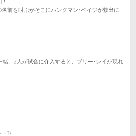
利！
の名前を叫ぶがそこにハングマン･ペイジが救出に
一緒。2人が試合に介入すると、ブリー･レイが現れ
ーT)