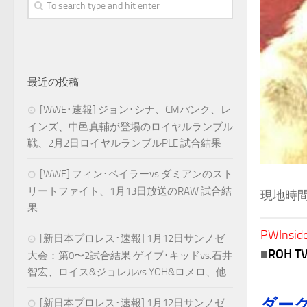
最近の投稿
[WWE･速報] ジョン･シナ、CMパンク、レ
インズ、中邑真輔が登場のロイヤルランブル
戦、2月2日ロイヤルランブルPLE 試合結果
[WWE] フィン･ベイラーvs.ダミアンのスト
リートファイト、1月13日放送のRAW 試合結
現地時間
果
PWInside
[新日本プロレス･速報] 1月12日サンノゼ
■
ROH 
大会：第0〜2試合結果 ゲイブ･キッドvs.石井
智宏、ロイス&ジョレルvs.YOH&ロメロ、他
ダー
[新日本プロレス･速報] 1月12日サンノゼ