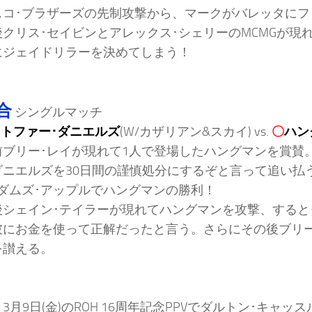
スコ･ブラザーズの先制攻撃から、マークがバレッタにフ
後クリス･セイビンとアレックス･シェリーのMCMGが現
にジェイドリラーを決めてしまう！
合
シングルマッチ
トファー･ダニエルズ
(W/カザリアン&スカイ) vs.
〇
ハン
前ブリー･レイが現れて1人で登場したハングマンを賞賛
ダニエルズを30日間の謹慎処分にするぞと言って追い払
アダムズ･アップルでハングマンの勝利！
後シェイン･テイラーが現れてハングマンを攻撃、する
彼にお金を使って正解だったと言う。さらにその後ブリー
を讃える。
：
3月9日(金)のROH 16周年記念PPVでダルトン･キャッ