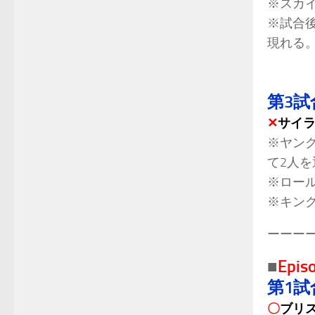
※スカ
※試合
現れる
第3試
✕
サイラ
※ヤン
て2人
※ロー
※キング
ーーー
Epis
■
第1試
〇
ブリ