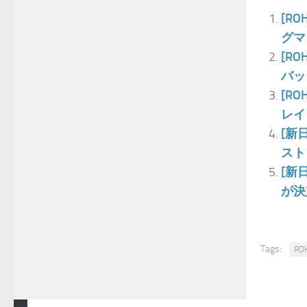
[R
グマ
[R
バッ
[R
レイ
[新
スト
[新
が決
Tags:
RO