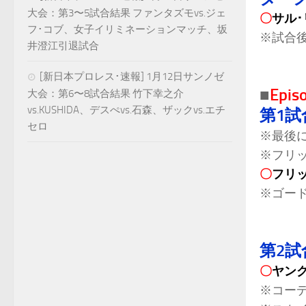
大会：第3〜5試合結果 ファンタズモvs.ジェ
〇
サル･
フ･コブ、女子イリミネーションマッチ、坂
※試合
井澄江引退試合
[新日本プロレス･速報] 1月12日サンノゼ
Epis
■
大会：第6〜8試合結果 竹下幸之介
vs.KUSHIDA、デスぺvs.石森、ザックvs.エチ
第1試
セロ
※最後
※フリッ
〇
フリ
※ゴード
第2試
〇
ヤン
※コー