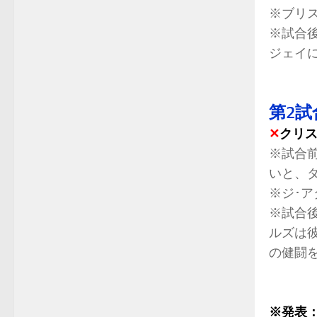
※ブリ
※試合
ジェイ
第2試
✕
クリス
※試合
いと、
※ジ･
※試合
ルズは
の健闘
※発表