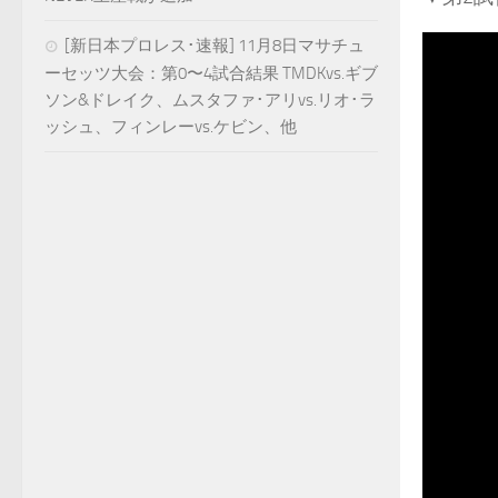
[新日本プロレス･速報] 11月8日マサチュ
ーセッツ大会：第0〜4試合結果 TMDKvs.ギブ
ソン&ドレイク、ムスタファ･アリvs.リオ･ラ
ッシュ、フィンレーvs.ケビン、他