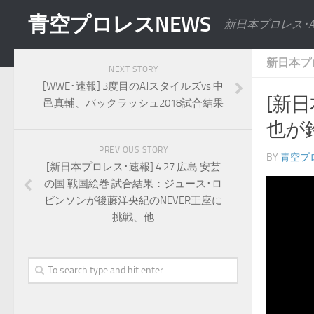
青空プロレスNEWS
新日本プロレス･
新日本プ
NEXT STORY
[WWE･速報] 3度目のAJスタイルズvs.中
[新日
邑真輔、バックラッシュ2018試合結果
也が
PREVIOUS STORY
BY
青空プ
[新日本プロレス･速報] 4.27 広島 安芸
の国 戦国絵巻 試合結果：ジュース･ロ
ビンソンが後藤洋央紀のNEVER王座に
挑戦、他