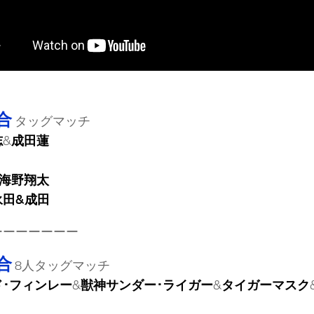
合
タッグマッチ
志
&
成田蓮
海野翔太
永田&成田
ーーーーーーー
合
8人タッグマッチ
ド･フィンレー
&
獣神サンダー･ライガー
&
タイガーマスク