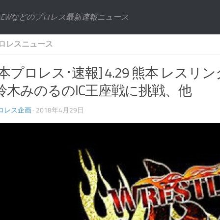
AEWなどのプロレス最新速報ニュース
ロレスニュース
本プロレス･速報] 4.29 熊本 レスリ
鈴木みのるのIC王座戦に挑戦、他
ロレス企画
· 2018年4月29日