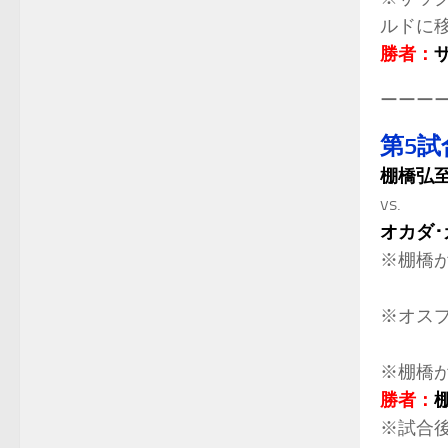
ルドに
勝者：
ーーー
第5試
棚橋弘
vs.
オカダ･
※棚橋
※オスプ
※棚橋が
勝者：
※試合