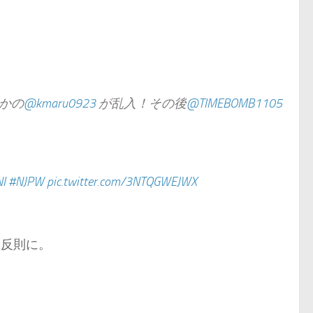
かの
@kmaru0923
が乱入！その後
@TIMEBOMB1105
I
#NJPW
pic.twitter.com/3NTQGWEJWX
と反則に。