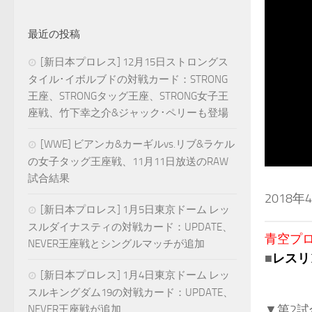
最近の投稿
[新日本プロレス] 12月15日ストロングス
タイル･イボルブドの対戦カード：STRONG
王座、STRONGタッグ王座、STRONG女子王
座戦、竹下幸之介&ジャック･ペリーも登場
[WWE] ビアンカ&カーギルvs.リブ&ラケル
の女子タッグ王座戦、11月11日放送のRAW
試合結果
2018
[新日本プロレス] 1月5日東京ドーム レッ
スルダイナスティの対戦カード：UPDATE、
青空プロレ
NEVER王座戦とシングルマッチが追加
■
レスリ
[新日本プロレス] 1月4日東京ドーム レッ
スルキングダム19の対戦カード：UPDATE、
▼第2
NEVER王座戦が追加