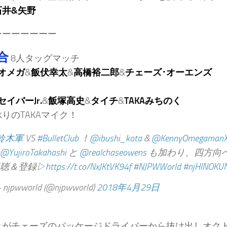
石井&矢野
ーーーーーーー
合
8人タッグマッチ
オメガ
&
飯伏幸太
&
高橋裕二郎
&
チェーズ･オーエンズ
セイバーJr.
&
飯塚高史
&
タイチ
&
TAKAみちのく
りのTAKAマイク！
鈴木軍
VS
#BulletClub
！
@ibushi_kota
&
@KennyOmegaman
@YujiroTakahashi
と
@realchaseowens
も加わり、四方向
聴＆登録▷
https://t.co/NxJKtVK94f
#NJPWWorld
#njHINOKUN
njpwworld (@njpwworld)
2018年4月29日
クがチェーズのパッケージドライバーから抜け出しオク