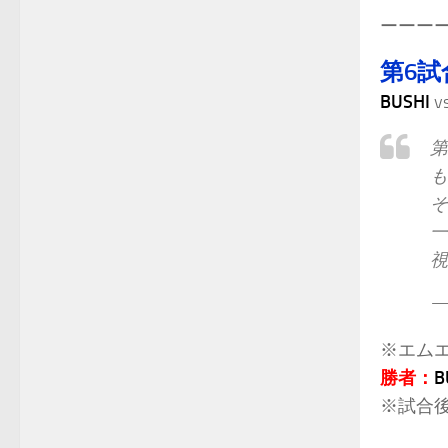
ーーー
第6試
BUSHI
v
第
も
そ
一
視
— 
※エムエ
勝者：
B
※試合