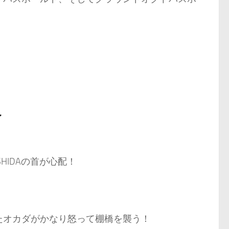
イ
IDAの首が心配！
たオカダがかなり怒って棚橋を襲う！