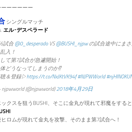
ーーーーーーー
合
シングルマッチ
s.
エル･デスペラード
6試合
@0_desperado
VS
@BUSHI_njpw
の試合途中にまさ
乱入！
して第7試合が急遽開始！
体どうなってしまうのか⁉︎
聴＆登録▷
https://t.co/NxJKtVK94f
#NJPWWorld
#njHINOKUN
njpwworld (@njpwworld)
2018年4月29日
ックスを狙うBUSHI、そこに金丸が現れて邪魔をする
USHI
後ヒロムが現れて金丸を攻撃、そのまま第7試合へ！