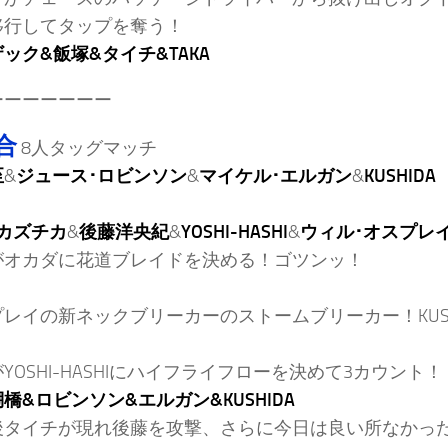
移行してタップを奪う！
ザック&飯塚&タイチ&TAKA
ーーーーーーー
合
8人タッグマッチ
至
&
ジュース･ロビンソン
&
マイケル･エルガン
&
KUSHIDA
カズチカ
&
後藤洋央紀
&
YOSHI-HASHI
&
ウィル･オスプレ
がオカダに花道ブレイドを決める！ゴツンッ！
レイの新ネックブリーカーのストームブリーカー！KUSH
YOSHI-HASHIにハイフライフローを決めて3カウント！
棚橋&ロビンソン&エルガン&KUSHIDA
後タイチが現れ後藤を攻撃、さらに今日は良い所なかっ