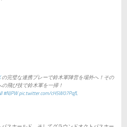
X
の完璧な連携プレーで鈴木軍陣営を場外へ！その
への飛び技で鈴木軍を一掃！
I
#NJPW
pic.twitter.com/cH5W07PqfL
トパスホールド、そしてグラウンドオクトパスホー