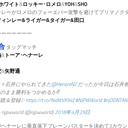
ホワイト
&
ロッキー･ロメロ
&
YOH
&
SHO
ンレーがロメロのフォーエバー攻撃を避けてプリマノク
フィンレー&ライガー&タイガー&田口
ーーーーーーー
合
タッグマッチ
義
&
トーア･ヘナーレ
宏
&
矢野通
々石井にやられてきた
@HenareNZ
だったが今日は石井
のまま勝利をつかめるか⁉︎
聴＆登録▷
https://t.co/NxJKtVK94f
#NJPWWorld
#njDONTAK
njpwworld (@njpwworld)
2018年4月29日
がヘナーレに垂直落下ブレーンバスターを決めて3カウン