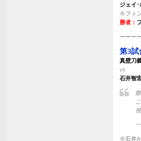
ジェイ･
※フィ
勝者：
ーーー
第3試
真壁刀
vs.
石井智
散
こ
視
— 
※石井