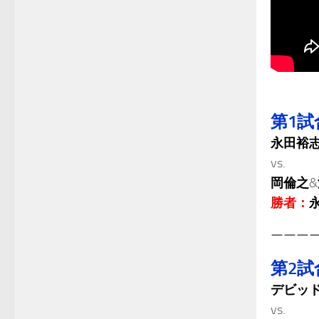
第1試
永田裕
vs.
岡倫之
&
勝者：
ーーー
第2試
デビッ
vs.