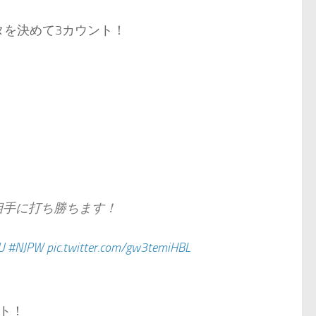
タを決めて3カウント！
相手に打ち勝ちます！
U
#NJPW
pic.twitter.com/gw3temiHBL
ト！