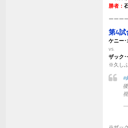
勝者：
ーーー
第4試
ケニー･
vs.
ザック･
※久しぶ
#
後
視
— 
※ザッ