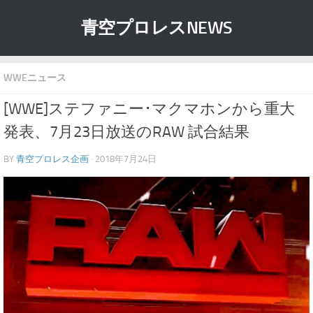
青空プロレスNEWS
WWEニュース
[WWE]ステファニー･マクマホンから重大
発表、7月23日放送のRAW 試合結果
BY
青空プロレス企画
· 2018年7月24日