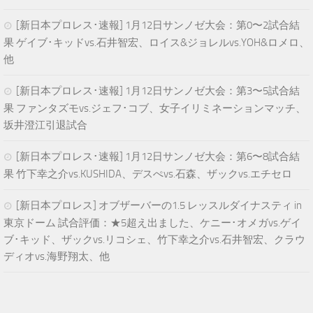
[新日本プロレス･速報] 1月12日サンノゼ大会：第0〜2試合結
果 ゲイブ･キッドvs.石井智宏、ロイス&ジョレルvs.YOH&ロメロ、
他
[新日本プロレス･速報] 1月12日サンノゼ大会：第3〜5試合結
果 ファンタズモvs.ジェフ･コブ、女子イリミネーションマッチ、
坂井澄江引退試合
[新日本プロレス･速報] 1月12日サンノゼ大会：第6〜8試合結
果 竹下幸之介vs.KUSHIDA、デスぺvs.石森、ザックvs.エチセロ
[新日本プロレス] オブザーバーの1.5 レッスルダイナスティ in
東京ドーム 試合評価：★5超え出ました、ケニー･オメガvs.ゲイ
ブ･キッド、ザックvs.リコシェ、竹下幸之介vs.石井智宏、クラウ
ディオvs.海野翔太、他