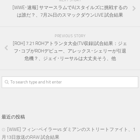
NEXT STORY
[WWE･速報] サマースラムでAJスタイルズに挑戦するの
は誰だ？、7月24日のスマックダウンLIVE 試合結果
PREVIOUS STORY
[ROH] 7.21 ROHアトランタ大会(TV収録)試合結果：ジェ
フ･コブがROHデビュー、アレックス･シェリーが引退
危機？、ジェイ･リーサルは大丈夫そう、他
最近の投稿
[WWE] フィン･ベイラーvs.ダミアンのストリートファイト、1
月13日放送のRAW 試合結果