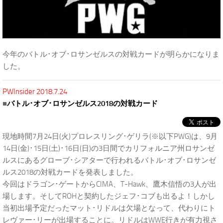
今年のバトル･オブ･ロサンゼルスの対戦カードが明らかになりま
した。
PWInsider 2018.7.24
■
バトル･オブ･ロサンゼルス2018の対戦カード
現地時間7月24日(火)プロレスリング･ゲリラ(※以下PWG)は、9月
14日(金)･15日(土)･16日(日)の3日間でカリフォルニア州ロサンゼ
ルスにあるグローブ･シアターで行われるバトル･オブ･ロサンゼ
ルス2018の対戦カードを発表しました。
今回はドラゴン･ゲートからCIMA、T-Hawk、鷹木信悟の3人が出
場します。そしてROHと契約したジェフ･コブも出るよ！しかし
当初出場予定だったマット･リドルは欠場となって、代わりにト
レヴァー･リーが出場することに。リドルはWWE行きが有力視さ