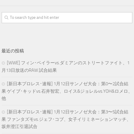
最近の投稿
[WWE] フィン･ベイラーvs.ダミアンのストリートファイト、1
月13日放送のRAW 試合結果
[新日本プロレス･速報] 1月12日サンノゼ大会：第0〜2試合結
果 ゲイブ･キッドvs.石井智宏、ロイス&ジョレルvs.YOH&ロメロ、
他
[新日本プロレス･速報] 1月12日サンノゼ大会：第3〜5試合結
果 ファンタズモvs.ジェフ･コブ、女子イリミネーションマッチ、
坂井澄江引退試合