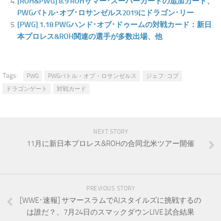
[ROH&PWG] 8.9 ROHサマー･スーパーカードの追加カード、
PWGバトル･オブ･ロサンゼルス2019にドラゴン･リー
[PWG] 1.18 PWGハンド･オブ･ドゥームの対戦カード：新日
本プロレス&ROH関連の選手が多数出場、他
Tags:
PWG
PWGバトル・オブ・ロサンゼルス
ジェフ･コブ
ドラゴンゲート
対戦カード
NEXT STORY
11月に新日本プロレス&ROHの合同北米ツアー開催
PREVIOUS STORY
[WWE･速報] サマースラムでAJスタイルズに挑戦するの
は誰だ？、7月24日のスマックダウンLIVE 試合結果