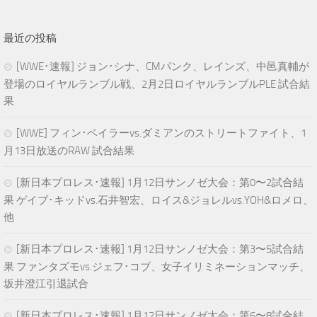
最近の投稿
[WWE･速報] ジョン･シナ、CMパンク、レインズ、中邑真輔が
登場のロイヤルランブル戦、2月2日ロイヤルランブルPLE 試合結
果
[WWE] フィン･ベイラーvs.ダミアンのストリートファイト、1
月13日放送のRAW 試合結果
[新日本プロレス･速報] 1月12日サンノゼ大会：第0〜2試合結
果 ゲイブ･キッドvs.石井智宏、ロイス&ジョレルvs.YOH&ロメロ、
他
[新日本プロレス･速報] 1月12日サンノゼ大会：第3〜5試合結
果 ファンタズモvs.ジェフ･コブ、女子イリミネーションマッチ、
坂井澄江引退試合
[新日本プロレス･速報] 1月12日サンノゼ大会：第6〜8試合結