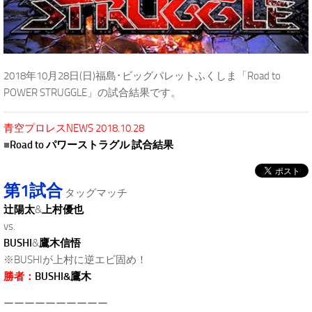
2018年10月28日(日)福島･ビッグパレットふくしま「Road to
POWER STRUGGLE」の試合結果です。
青空プロレスNEWS 2018.10.28
■
Road to パワーストラグル 試合結果
第1試合
タッグマッチ
辻陽太
&
上村優也
vs.
BUSHI
&
鷹木信悟
※BUSHIが上村に逆エビ固め！
勝者：
BUSHI&鷹木
ーーーーーーーーーー