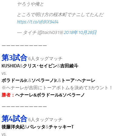
ヤろうや俺と
ところで明け方の桜木町でナニしてたんだ
https://t.co/ofdXX94Il4
— タイチ (@taichi0319)
2018年10月28日
ーーーーーーーーーー
第3試合
6人タッグマッチ
KUSHIDA
&
クリス･セイビン
&
吉田綾斗
vs.
ボラドールJr.
&
ソベラーノJr.
&
トーア･ヘナーレ
※ヘナーレが吉田にトーアボトムを決めて3カウント！
勝者：
ヘナーレ&ボラドール&ソベラーノ
ーーーーーーーーーー
第4試合
6人タッグマッチ
後藤洋央紀
&
バレッタ
&
チャッキーT
vs.