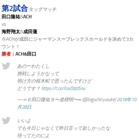
第2試合
タッグマッチ
田口隆祐
&
ACH
vs.
海野翔太
&
成田蓮
※ACHが成田にジャーマンスープレックスホールドを決めて3カ
ウント！
勝者：
ACH&田口
あのーわたくし
挑戦しようかなって
明け方の桜木町で思ったんですけど
どうです？
https://t.co/XoxOlz0Snu
— ∞６田口隆祐９〜道標明〜∞ (@taguchiryusuke)
2018年10
月28日
いいよ
でも今日じゃなくて昨日言って欲しかったな
待ってたのによ