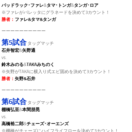
バッドラック･ファレ
&
タマ･トンガ
&
タンガ･ロア
※ファレがバレッタにグラネードを決めて3カウント！
勝者：
ファレ&タマ&タンガ
ーーーーーーーーーー
第5試合
タッグマッチ
石井智宏
&
矢野通
vs.
鈴木みのる
&
TAKAみちのく
※矢野がTAKAに横入り式エビ固めを決めて3カウント！
勝者：
矢野&石井
ーーーーーーーーーー
第6試合
タッグマッチ
棚橋弘至
&
本間朋晃
vs.
高橋裕二郎
&
チェーズ･オーエンズ
※棚橋がチェーズにハイフライフローを決めて3カウント！