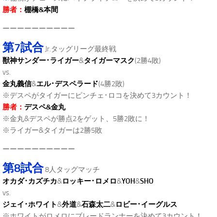
勝者：
棚橋&本間
ーーーーーーーーーー
第7試合
Jr.タッグリーグ最終戦
獣神サンダー･ライガー
&
タイガーマスク
(2勝4敗)
vs.
金丸義信
&
エル･デスペラード
(4勝2敗)
※デスペがタイガーにピンチェ･ロコを決めて3カウント！
勝者：
デスペ&金丸
※金丸&デスペが勝点2をゲット、5勝2敗に！
※ライガー&タイガーは2勝5敗
ーーーーーーーーーー
第8試合
8人タッグマッチ
オカダ･カズチカ
&
ロッキー･ロメロ
&
YOH
&
SHO
vs.
ジェイ･ホワイト
&
外道
&
石森太二
&
ロビー･イーグルス
※ホワイトがロメロにブレードランナーを決めて3カウント！