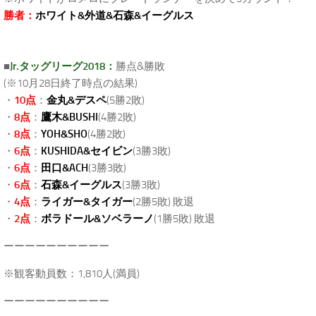
勝者：
ホワイト&外道&石森&イーグルス
■
Jr.タッグリーグ2018：
勝点&勝敗
(※10月28日終了時点の結果)
・
10点
：
金丸&デスペ
(5勝2敗)
・
8点
：
鷹木&BUSHI
(4勝2敗)
・
8点
：
YOH&SHO
(4勝2敗)
・
6点
：
KUSHIDA&セイビン
(3勝3敗)
・
6点
：
田口&ACH
(3勝3敗)
・
6点
：
石森&イーグルス
(3勝3敗)
・
4点
：
ライガー&タイガー
(2勝5敗) 敗退
・
2点
：
ボラドール&ソベラーノ
(1勝5敗) 敗退
ーーーーーーーーーー
※観客動員数：1,810人(満員)
ーーーーーーーーーー