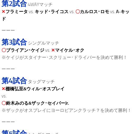
第2試合
4WAYマッチ
✕
フラミータ
vs.
キッド･ライコス
vs.
〇
カルロス･ロモ
vs.
A-キッ
ド
ーーー
第3試合
シングルマッチ
〇
ブライアン･ケイジ
vs.
✕
マイケル･オク
※ケイジがスタイナー･スクリュー･ドライバーを決めて勝利！
ーーー
第4試合
タッグマッチ
✕
棚橋弘至&ウィル･オスプレイ
vs.
〇
鈴木みのる&ザック･セイバーJr.
※ザックがオスプレイにヨーロピアンクラッチ？を決めて勝利！
ーーー
第5試合