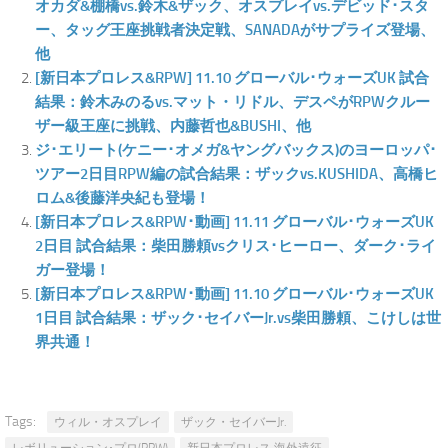
オカダ&棚橋vs.鈴木&ザック、オスプレイvs.デビッド･スタ
ー、タッグ王座挑戦者決定戦、SANADAがサプライズ登場、
他
[新日本プロレス&RPW] 11.10 グローバル･ウォーズUK 試合
結果：鈴木みのるvs.マット・リドル、デスペがRPWクルー
ザー級王座に挑戦、内藤哲也&BUSHI、他
ジ･エリート(ケニー･オメガ&ヤングバックス)のヨーロッパ･
ツアー2日目RPW編の試合結果：ザックvs.KUSHIDA、高橋ヒ
ロム&後藤洋央紀も登場！
[新日本プロレス&RPW･動画] 11.11 グローバル･ウォーズUK
2日目 試合結果：柴田勝頼vsクリス･ヒーロー、ダーク･ライ
ガー登場！
[新日本プロレス&RPW･動画] 11.10 グローバル･ウォーズUK
1日目 試合結果：ザック･セイバーJr.vs柴田勝頼、こけしは世
界共通！
Tags:
ウィル・オスプレイ
ザック・セイバーJr.