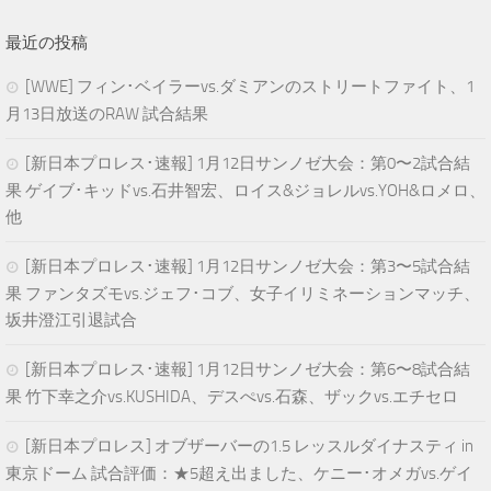
最近の投稿
[WWE] フィン･ベイラーvs.ダミアンのストリートファイト、1
月13日放送のRAW 試合結果
[新日本プロレス･速報] 1月12日サンノゼ大会：第0〜2試合結
果 ゲイブ･キッドvs.石井智宏、ロイス&ジョレルvs.YOH&ロメロ、
他
[新日本プロレス･速報] 1月12日サンノゼ大会：第3〜5試合結
果 ファンタズモvs.ジェフ･コブ、女子イリミネーションマッチ、
坂井澄江引退試合
[新日本プロレス･速報] 1月12日サンノゼ大会：第6〜8試合結
果 竹下幸之介vs.KUSHIDA、デスぺvs.石森、ザックvs.エチセロ
[新日本プロレス] オブザーバーの1.5 レッスルダイナスティ in
東京ドーム 試合評価：★5超え出ました、ケニー･オメガvs.ゲイ