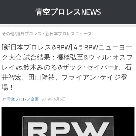
青空プロレスNEWS
その他/海外プロレス
/
新日本プロレスニュース
[新日本プロレス&RPW] 4.5 RPWニューヨー
ク大会 試合結果：棚橋弘至&ウィル･オスプ
レイvs.鈴木みのる&ザック･セイバーJr、石
井智宏、田口隆祐、ブライアン･ケイジ登
場！
BY
青空プロレス企画
· 2019年4月6日