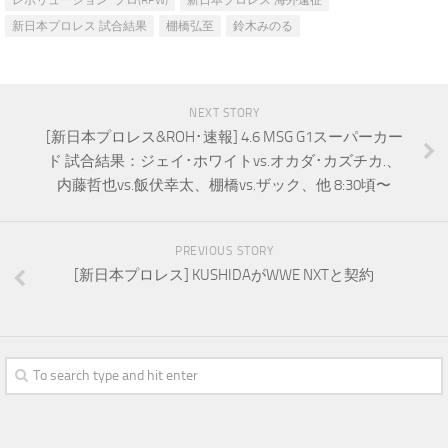
レボリューション･プロ(RPW)
新日本プロレス 海外遠征
新日本プロレス 試合結果
棚橋弘至
鈴木みのる
NEXT STORY
[新日本プロレス&ROH･速報] 4.6 MSG G1スーパーカー
ド 試合結果：ジェイ･ホワイトvs.オカダ･カズチカ.、
内藤哲也vs.飯伏幸太、棚橋vs.ザック、他 8:30頃〜
PREVIOUS STORY
[新日本プロレス] KUSHIDAがWWE NXTと契約