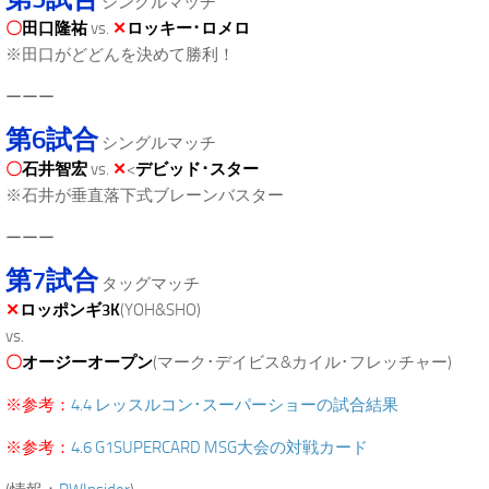
シングルマッチ
〇
田口隆祐
vs.
✕
ロッキー･ロメロ
※田口がどどんを決めて勝利！
ーーー
第6試合
シングルマッチ
〇
石井智宏
vs.
✕
<
デビッド･スター
※石井が垂直落下式ブレーンバスター
ーーー
第7試合
タッグマッチ
✕
ロッポンギ3K
(YOH&SHO)
vs.
〇
オージーオープン
(マーク･デイビス&カイル･フレッチャー)
※参考：
4.4 レッスルコン･スーパーショーの試合結果
※参考：
4.6 G1SUPERCARD MSG大会の対戦カード