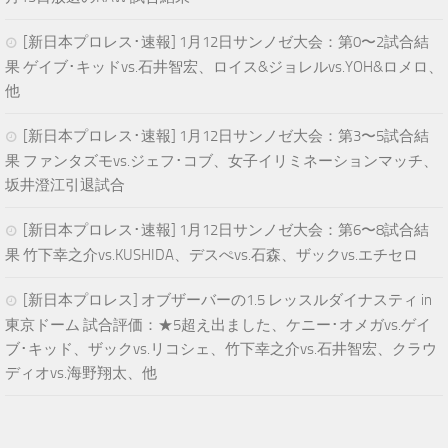
[新日本プロレス･速報] 1月12日サンノゼ大会：第0〜2試合結
果 ゲイブ･キッドvs.石井智宏、ロイス&ジョレルvs.YOH&ロメロ、
他
[新日本プロレス･速報] 1月12日サンノゼ大会：第3〜5試合結
果 ファンタズモvs.ジェフ･コブ、女子イリミネーションマッチ、
坂井澄江引退試合
[新日本プロレス･速報] 1月12日サンノゼ大会：第6〜8試合結
果 竹下幸之介vs.KUSHIDA、デスぺvs.石森、ザックvs.エチセロ
[新日本プロレス] オブザーバーの1.5 レッスルダイナスティ in
東京ドーム 試合評価：★5超え出ました、ケニー･オメガvs.ゲイ
ブ･キッド、ザックvs.リコシェ、竹下幸之介vs.石井智宏、クラウ
ディオvs.海野翔太、他