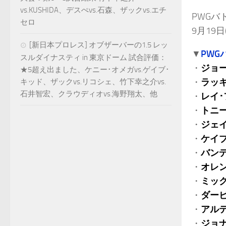
vs.KUSHIDA、デスぺvs.石森、ザックvs.エチ
PWGバ
セロ
9月19日
[新日本プロレス] オブザーバーの1.5 レッ
▼
PWG
スルダイナスティ in 東京ドーム 試合評価：
・
ジョ
★5超え出ました、ケニー･オメガvs.ゲイブ･
・
ラッ
キッド、ザックvs.リコシェ、竹下幸之介vs.
石井智宏、クラウディオvs.海野翔太、他
・
レイ
・
トニ
・
ジェ
・
ケイ
・
バン
・
オレ
・
ミッ
・
ダー
・
アル
・
ジョ