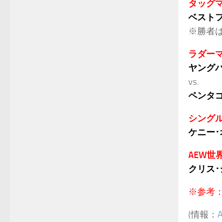
タッグ
ベスト
※勝者
ラダー
ヤング
vs.
ペンタゴ
シング
ケニー･
AEW世
クリス･
※参考
(情報：