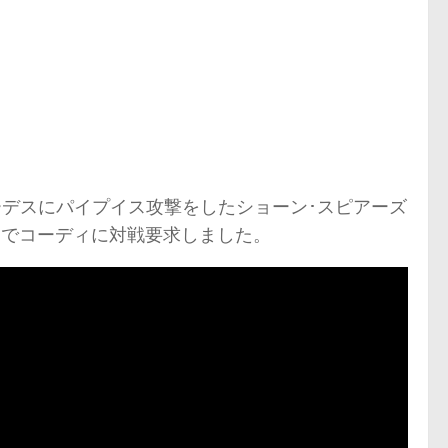
ローデスにパイプイス攻撃をしたショーン･スピアーズ
e 01” の中でコーディに対戦要求しました。