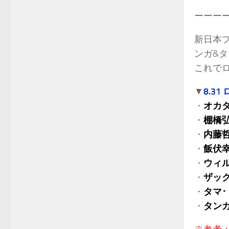
ーーー
新日本プ
ンガ&
これで
▼
8.3
・
オカ
・
棚橋
・
内藤
・
飯伏
・
ウィ
・
ザック
・
タマ･
・
タンガ