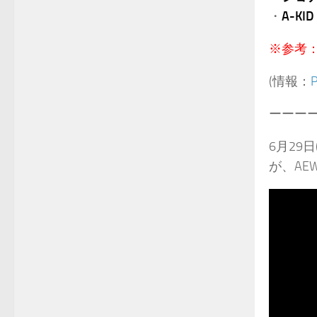
・
A-KID
※参考
(情報：
ーーー
6月29
が、AEW