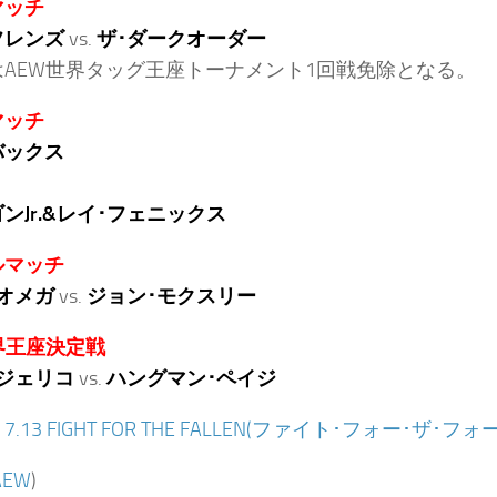
マッチ
フレンズ
vs.
ザ･ダークオーダー
はAEW世界タッグ王座トーナメント1回戦免除となる。
マッチ
バックス
ンJr.&レイ･フェニックス
ルマッチ
オメガ
vs.
ジョン･モクスリー
界王座決定戦
ジェリコ
vs.
ハングマン･ペイジ
：
7.13 FIGHT FOR THE FALLEN(ファイト･フォー･ザ･
AEW
)