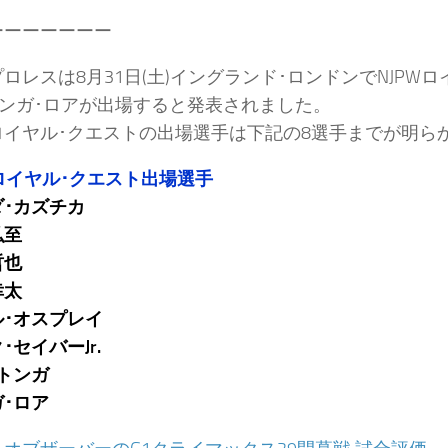
ーーーーーーー
ロレスは8月31日(土)イングランド･ロンドンでNJP
タンガ･ロアが出場すると発表されました。
ロイヤル･クエストの出場選手は下記の8選手までが明ら
1 ロイヤル･クエスト出場選手
ダ･カズチカ
弘至
哲也
幸太
ル･オスプレイ
･セイバーJr.
トンガ
･ロア