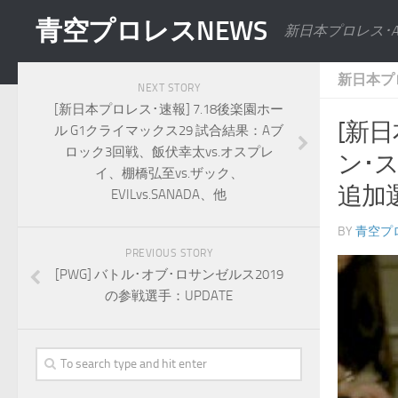
青空プロレスNEWS
新日本プロレス･
新日本プ
NEXT STORY
[新日本プロレス･速報] 7.18後楽園ホー
[新
ル G1クライマックス29 試合結果：Aブ
ロック3回戦、飯伏幸太vs.オスプレ
ン･
イ、棚橋弘至vs.ザック、
追加
EVILvs.SANADA、他
BY
青空プ
PREVIOUS STORY
[PWG] バトル･オブ･ロサンゼルス2019
の参戦選手：UPDATE