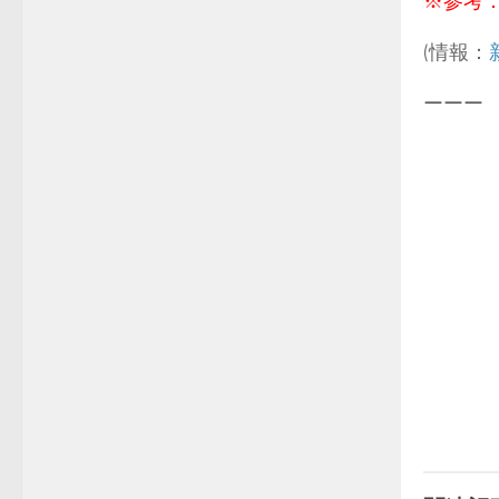
※参考
(情報：
ーーー