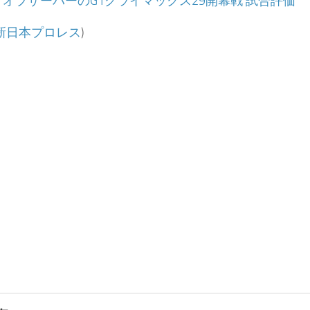
：
オブザーバーのG1クライマックス29開幕戦 試合評価
新日本プロレス
)