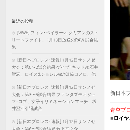
最近の投稿
[WWE] フィン･ベイラーvs.ダミアンのスト
リートファイト、1月13日放送のRAW 試合結
果
[新日本プロレス･速報] 1月12日サンノゼ
大会：第0〜2試合結果 ゲイブ･キッドvs.石井
智宏、ロイス&ジョレルvs.YOH&ロメロ、他
[新日本プロレス･速報] 1月12日サンノゼ
新日本プ
大会：第3〜5試合結果 ファンタズモvs.ジェ
フ･コブ、女子イリミネーションマッチ、坂
井澄江引退試合
青空プロレ
■
ロイヤ
[新日本プロレス･速報] 1月12日サンノゼ
大会：第6〜8試合結果 竹下幸之介