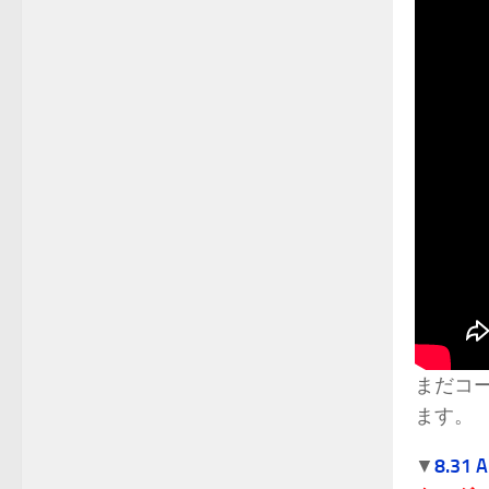
まだコ
ます。
▼
8.31