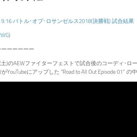
：
9.16 バトル･オブ･ロサンゼルス2018(決勝戦) 試合結果
PWG
)
ーーーーーーー
日(土)のAEWファイターフェストで試合後のコーディ･
がYouTubeにアップした “Road to All Out Episod