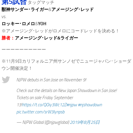
第5試合
タッグマッチ
獣神サンダー･ライガー
&
アメージング･レッド
vs.
ロッキー･ロメロ
&
YOH
※アメージング･レッドがロメロにコードレッドを決める！
勝者：
アメージング･レッド&ライガー
ーーーーーーーーーー
※11月9日カリフォルニア州サンノゼでニュージャパン･ショーダ
ウン開催決定！
NJPW debuts in San Jose on November 9!
Check out the details on New Japan Showdown in San Jose!
Tickets on sale Friday September
13!
https://t.co/QOiy3Wc12Z
#njpw
#njshowdown
pic.twitter.com/srW3Iynpsb
— NJPW Global (@njpwglobal)
2019年8月25日