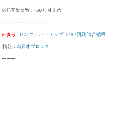
※観客動員数：788人(札止め)
ーーーーーーーーーー
※参考：
8.22 スーパーJカップ2019 1回戦 試合結果
(情報：
新日本プロレス
)
ーーー