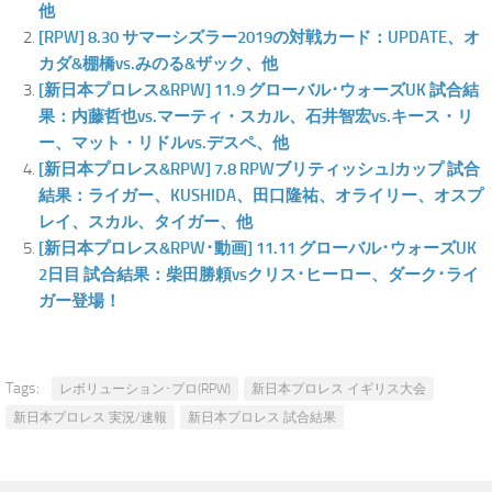
他
[RPW] 8.30 サマーシズラー2019の対戦カード：UPDATE、オ
カダ&棚橋vs.みのる&ザック、他
[新日本プロレス&RPW] 11.9 グローバル･ウォーズUK 試合結
果：内藤哲也vs.マーティ・スカル、石井智宏vs.キース・リ
ー、マット・リドルvs.デスペ、他
[新日本プロレス&RPW] 7.8 RPWブリティッシュJカップ 試合
結果：ライガー、KUSHIDA、田口隆祐、オライリー、オスプ
レイ、スカル、タイガー、他
[新日本プロレス&RPW･動画] 11.11 グローバル･ウォーズUK
2日目 試合結果：柴田勝頼vsクリス･ヒーロー、ダーク･ライ
ガー登場！
Tags:
レボリューション･プロ(RPW)
新日本プロレス イギリス大会
新日本プロレス 実況/速報
新日本プロレス 試合結果