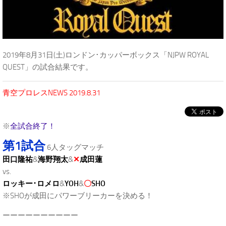
2019年8月31日(土)ロンドン･カッパーボックス「NJPW ROYAL
QUEST」の試合結果です。
青空プロレスNEWS 2019.8.31
※
全試合終了！
第1試合
6人タッグマッチ
田口隆祐
&
海野翔太
&
✕
成田蓮
vs.
ロッキー･ロメロ
&
YOH
&
〇
SHO
※SHOが成田にパワーブリーカーを決める！
ーーーーーーーーーー