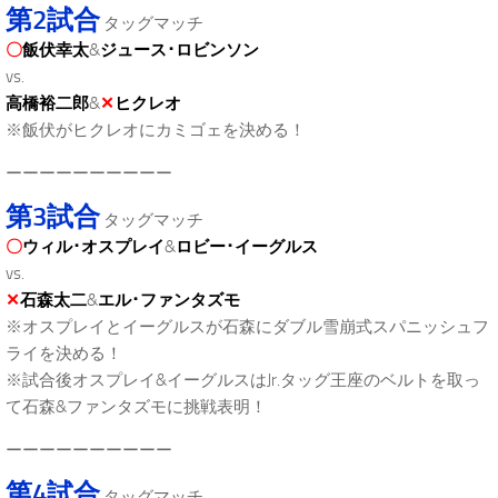
第2試合
タッグマッチ
〇
飯伏幸太
&
ジュース･ロビンソン
vs.
高橋裕二郎
&
✕
ヒクレオ
※飯伏がヒクレオにカミゴェを決める！
ーーーーーーーーーー
第3試合
タッグマッチ
〇
ウィル･オスプレイ
&
ロビー･イーグルス
vs.
✕
石森太二
&
エル･ファンタズモ
※オスプレイとイーグルスが石森にダブル雪崩式スパニッシュフ
ライを決める！
※試合後オスプレイ&イーグルスはJr.タッグ王座のベルトを取っ
て石森&ファンタズモに挑戦表明！
ーーーーーーーーーー
第4試合
タッグマッチ