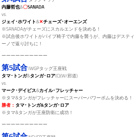
内藤哲也
&
〇
SANADA
vs.
ジェイ･ホワイト
&
✕
チェーズ･オーエンズ
※SANADAがチェーズにスカルエンドを決める！
※試合後ホワイトがパイプ椅子で内藤を襲うが、内藤はデスティ
ーノで返り討ちに！
ーーーーーーーーーー
第5試合
IWGPタッグ王座戦
タマ･トンガ
&
タンガ･ロア
(C)(W/邪道)
vs.
マーク･デイビス
&
カイル･フレッチャー
※タマ&タンガがフレッチャーにスーパーパワーボムを決める！
勝者：
タマ･トンガ&タンガ･ロア
※タマ&タンガが王座防衛に成功！
ーーーーーーーーーー
第6試合