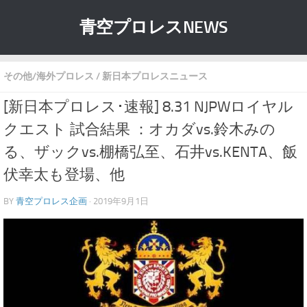
青空プロレスNEWS
その他/海外プロレス
/
新日本プロレスニュース
[新日本プロレス･速報] 8.31 NJPWロイヤル
クエスト 試合結果 ：オカダvs.鈴木みの
る、ザックvs.棚橋弘至、石井vs.KENTA、飯
伏幸太も登場、他
BY
青空プロレス企画
· 2019年9月1日