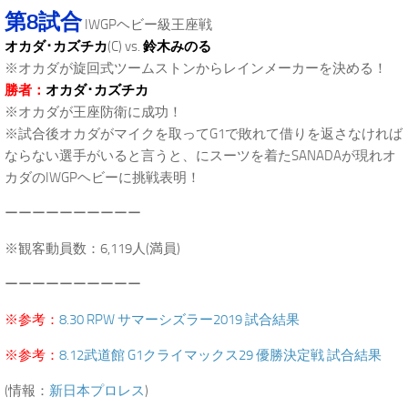
第8試合
IWGPヘビー級王座戦
オカダ･カズチカ
(C) vs.
鈴木みのる
※オカダが旋回式ツームストンからレインメーカーを決める！
勝者：
オカダ･カズチカ
※オカダが王座防衛に成功！
※試合後オカダがマイクを取ってG1で敗れて借りを返さなければ
ならない選手がいると言うと、にスーツを着たSANADAが現れオ
カダのIWGPヘビーに挑戦表明！
ーーーーーーーーーー
※観客動員数：6,119人(満員)
ーーーーーーーーーー
※参考：
8.30 RPW サマーシズラー2019 試合結果
※参考：
8.12武道館 G1クライマックス29 優勝決定戦 試合結果
(情報：
新日本プロレス
)