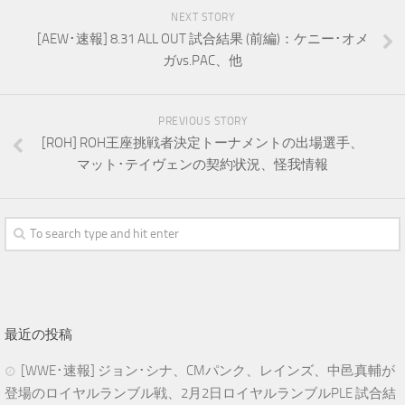
NEXT STORY
[AEW･速報] 8.31 ALL OUT 試合結果 (前編)：ケニー･オメ
ガvs.PAC、他
PREVIOUS STORY
[ROH] ROH王座挑戦者決定トーナメントの出場選手、
マット･テイヴェンの契約状況、怪我情報
最近の投稿
[WWE･速報] ジョン･シナ、CMパンク、レインズ、中邑真輔が
登場のロイヤルランブル戦、2月2日ロイヤルランブルPLE 試合結