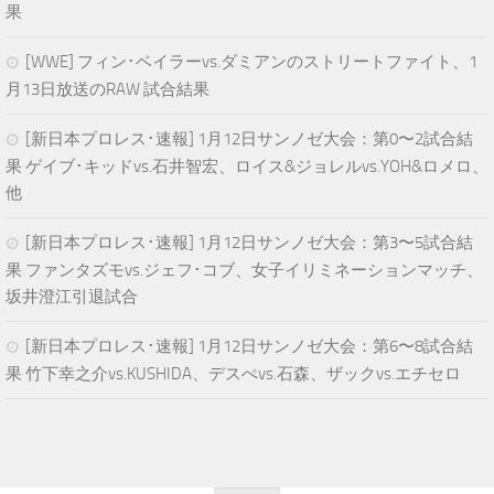
果
[WWE] フィン･ベイラーvs.ダミアンのストリートファイト、1
月13日放送のRAW 試合結果
[新日本プロレス･速報] 1月12日サンノゼ大会：第0〜2試合結
果 ゲイブ･キッドvs.石井智宏、ロイス&ジョレルvs.YOH&ロメロ、
他
[新日本プロレス･速報] 1月12日サンノゼ大会：第3〜5試合結
果 ファンタズモvs.ジェフ･コブ、女子イリミネーションマッチ、
坂井澄江引退試合
[新日本プロレス･速報] 1月12日サンノゼ大会：第6〜8試合結
果 竹下幸之介vs.KUSHIDA、デスぺvs.石森、ザックvs.エチセロ