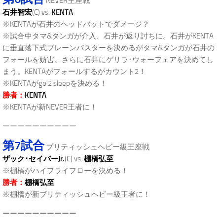
NEVER王座戦
石井智宏
(C) vs.
KENTA
※KENTAが石井のヘッドバットでダメージ？
※試合中タマ&タンガが介入、石井が返り討ちに。石井がKENTA
に垂直落下式ブレーンバスターを決めるがタマ&タンガが石井の
フォールを妨害。さらに石井にゲリラ･ウォーフェアを決めてし
まう。KENTAがフォールするがカウント2！
※KENTAがgo 2 sleepを決める！
勝者：
KENTA
※KENTAが新NEVER王者に！
ーーーーーーーーーー
第7試合
ブリティッシュヘビー級王座戦
ザック･セイバーJr.
(C) vs.
棚橋弘至
※棚橋がハイフライフローを決める！
勝者：
棚橋弘至
※棚橋が新ブリティッシュヘビー級王者に！
ーーーーーーーーーー