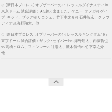
[新日本プロレス] オブザーバーの1.5 レッスルダイナスティ in
東京ドーム 試合評価：★5超え出ました、ケニー･オメガvs.ゲイ
ブ･キッド、ザックvs.リコシェ、竹下幸之介vs.石井智宏、クラウ
ディオvs.海野翔太、他
[新日本プロレス] オブザーバーの1.4 レッスルキングダム19 in
東京ドーム 試合評価：ザック･セイバーJrvs.海野翔太、内藤哲也
vs.高橋ヒロム、フィンレーvs.辻陽太、鷹木信悟vs.竹下幸之介、
他
青空プロレスNEWS © 2025. All Rights Reserved.