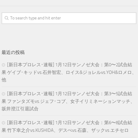
最近の投稿
[新日本プロレス･速報] 1月12日サンノゼ大会：第0〜2試合結
果 ゲイブ･キッドvs.石井智宏、ロイス&ジョレルvs.YOH&ロメロ、
他
[新日本プロレス･速報] 1月12日サンノゼ大会：第3〜5試合結
果 ファンタズモvs.ジェフ･コブ、女子イリミネーションマッチ、
坂井澄江引退試合
[新日本プロレス･速報] 1月12日サンノゼ大会：第6〜8試合結
果 竹下幸之介vs.KUSHIDA、デスぺvs.石森、ザックvs.エチセロ