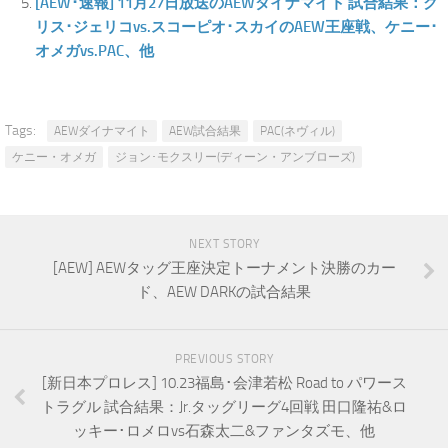
[AEW･速報] 11月27日放送のAEWダイナマイト 試合結果：ク
リス･ジェリコvs.スコーピオ･スカイのAEW王座戦、ケニー･
オメガvs.PAC、他
Tags:
AEWダイナマイト
AEW試合結果
PAC(ネヴィル)
ケニー・オメガ
ジョン･モクスリー(ディーン・アンブローズ)
NEXT STORY
[AEW] AEWタッグ王座決定トーナメント決勝のカー
ド、AEW DARKの試合結果
PREVIOUS STORY
[新日本プロレス] 10.23福島･会津若松 Road to パワース
トラグル 試合結果：Jr.タッグリーグ4回戦 田口隆祐&ロ
ッキー･ロメロvs石森太二&ファンタズモ、他