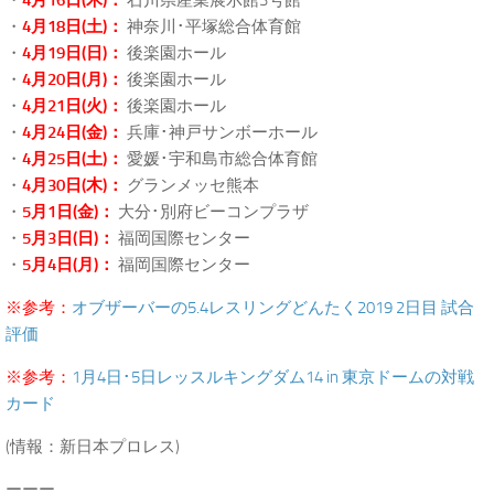
・
4月16日(木)：
石川県産業展示館3号館
・
4月18日(土)：
神奈川･平塚総合体育館
・
4月19日(日)：
後楽園ホール
・
4月20日(月)：
後楽園ホール
・
4月21日(火)：
後楽園ホール
・
4月24日(金)：
兵庫･神戸サンボーホール
・
4月25日(土)：
愛媛･宇和島市総合体育館
・
4月30日(木)：
グランメッセ熊本
・
5月1日(金)：
大分･別府ビーコンプラザ
・
5月3日(日)：
福岡国際センター
・
5月4日(月)：
福岡国際センター
※参考：
オブザーバーの5.4レスリングどんたく2019 2日目 試合
評価
※参考：
1月4日･5日レッスルキングダム14 in 東京ドームの対戦
カード
(情報：新日本プロレス)
ーーー