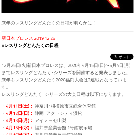
来年のレスリングどんたくの日程が明らかに！
新日本プロレス 2019.12.25
■
レスリングどんたくの日程
12月25日(火)新日本プロレスは、2020年4月15日(日)〜5月4日(月)
までレスリングどんたく･シリーズを開催すると発表しました。
来年もレスリングどんたく2020福岡大会は2連戦となっていま
す。
レスリングどんたく･シリーズの大会日程は以下になります。
・
4月11日(土)：
神奈川･相模原市立総合体育館
・
4月12日(日)：
静岡･アクトシティ浜松
・
4月13日(月)：
アイメッセ山梨
・
4月15日(水)：
福井県産業会館 1号館展示場