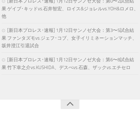
[新日本プロレス･速報] 1月12日サンノゼ大会：第0〜2試合結
果 ゲイブ･キッドvs.石井智宏、ロイス&ジョレルvs.YOH&ロメロ、
他
[新日本プロレス･速報] 1月12日サンノゼ大会：第3〜5試合結
果 ファンタズモvs.ジェフ･コブ、女子イリミネーションマッチ、
坂井澄江引退試合
[新日本プロレス･速報] 1月12日サンノゼ大会：第6〜8試合結
果 竹下幸之介vs.KUSHIDA、デスぺvs.石森、ザックvs.エチセロ
青空プロレスNEWS © 2025. All Rights Reserved.