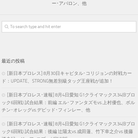
ー･アバロン、他
最近の投稿
[新日本プロレス] 8月30日キャピタル･コリジョンの対戦カー
ド：UPDATE、STRONG無差別級タッグ王座戦が追加！
[新日本プロレス･速報] 8月4日愛知 G1クライマックス34(Bブロ
ック6回戦) 試合結果：前編 エル･ファンタズモvs.上村優也、ボル
チン･オレッグvs.デビッド･フィンレー、他
[新日本プロレス･速報] 8月4日愛知 G1クライマックス34(Bブロ
ック6回戦) 試合結果：後編 辻陽太vs.成田蓮、竹下幸之介vs.後藤