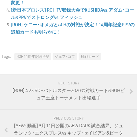
変更！
[新日本プロレス] ROH TV収録大会でKUSHIDAvs.アダム･コー
ル&PPVでストロングvs.フィッシュ
[ROH] ケニー･オメガとACHの対戦が決定！14周年記念PPVの
追加カードも明らかに！
Tags:
ROH14周年記念PPV
ジェフ･コブ
対戦カード
NEXT STORY
[ROH] 4.23 ROHバトルスター2020の対戦カード&ROHピ
ュア王座トーナメント出場選手
PREVIOUS STORY
[AEW･動画] 3月11日公開のAEW DARK 試合結果、ジュ
ラシック･エクスプレスvs.キップ･セイビアン&ピータ