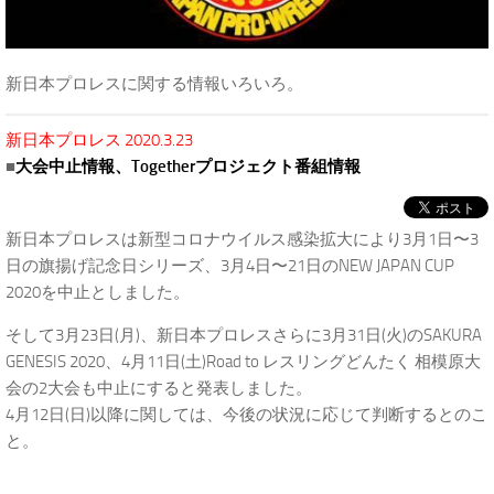
新日本プロレスに関する情報いろいろ。
新日本プロレス 2020.3.23
■
大会中止情報、Togetherプロジェクト番組情報
新日本プロレスは新型コロナウイルス感染拡大により3月1日〜3
日の旗揚げ記念日シリーズ、3月4日〜21日のNEW JAPAN CUP
2020を中止としました。
そして3月23日(月)、新日本プロレスさらに3月31日(火)のSAKURA
GENESIS 2020、4月11日(土)Road to レスリングどんたく 相模原大
会の2大会も中止にすると発表しました。
4月12日(日)以降に関しては、今後の状況に応じて判断するとのこ
と。
.