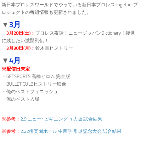
新日本プロレスワールドでやっている新日本プロレスTogetherプ
ロジェクトの番組情報も更新されました。
3月
▼
・
3月28日(土)：
プロレス夜話！ニュージャパンDictionary！後世
に残したい激闘列伝！
・
3月30日(月)：
鈴木軍ヒストリー
4月
▼
※配信日未定
・GETSPORTS 高橋ヒロム 完全版
・BULLET CULBヒストリー映像
・俺のベストフィニッシュ
・俺のベスト入場
.
※参考：
2.9 ニュー･ビギニング in 大阪 試合結果
※参考：
2.22後楽園ホール 中西学 引退記念大会 試合結果