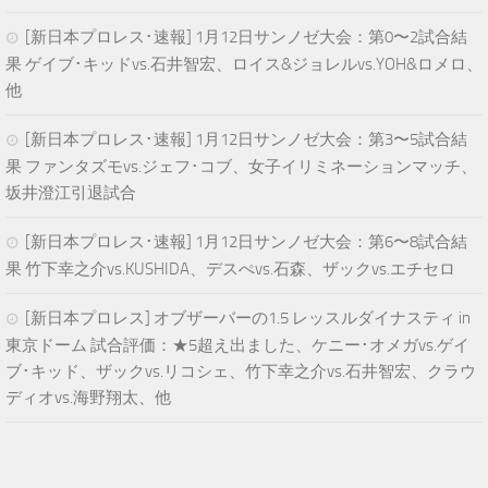
[新日本プロレス･速報] 1月12日サンノゼ大会：第0〜2試合結
果 ゲイブ･キッドvs.石井智宏、ロイス&ジョレルvs.YOH&ロメロ、
他
[新日本プロレス･速報] 1月12日サンノゼ大会：第3〜5試合結
果 ファンタズモvs.ジェフ･コブ、女子イリミネーションマッチ、
坂井澄江引退試合
[新日本プロレス･速報] 1月12日サンノゼ大会：第6〜8試合結
果 竹下幸之介vs.KUSHIDA、デスぺvs.石森、ザックvs.エチセロ
[新日本プロレス] オブザーバーの1.5 レッスルダイナスティ in
東京ドーム 試合評価：★5超え出ました、ケニー･オメガvs.ゲイ
ブ･キッド、ザックvs.リコシェ、竹下幸之介vs.石井智宏、クラウ
ディオvs.海野翔太、他