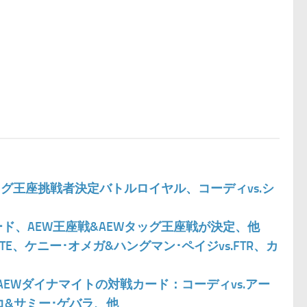
タッグ王座挑戦者決定バトルロイヤル、コーディvs.シ
戦カード、AEW王座戦&AEWタッグ王座戦が決定、他
DATE、ケニー･オメガ&ハングマン･ペイジvs.FTR、カ
次回AEWダイナマイトの対戦カード：コーディvs.アー
コ&サミー･ゲバラ、他