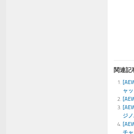
関連記事
[A
ャッ
[A
[A
ジノ
[A
チャ