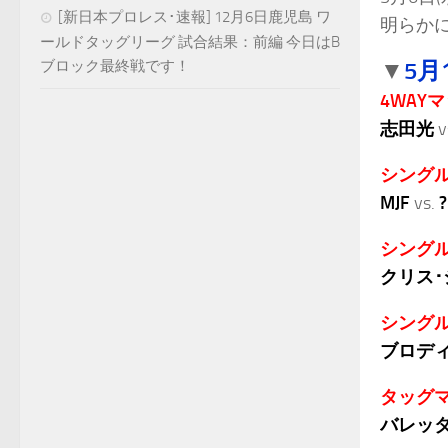
[新日本プロレス･速報] 12月6日鹿児島 ワ
明らか
ールドタッグリーグ 試合結果：前編 今日はB
5月
ブロック最終戦です！
▼
4WAY
志田光
v
シング
MJF
vs.
?
シング
クリス･
シング
ブロディ
タッグ
バレッタ