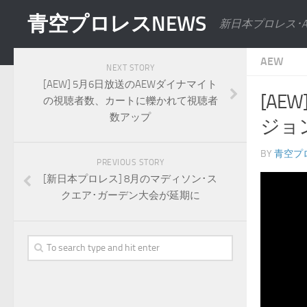
青空プロレスNEWS
新日本プロレス･
AEW
NEXT STORY
[AEW] 5月6日放送のAEWダイナマイト
[AE
の視聴者数、カートに轢かれて視聴者
数アップ
ジョ
BY
青空プ
PREVIOUS STORY
[新日本プロレス] 8月のマディソン･ス
クエア･ガーデン大会が延期に