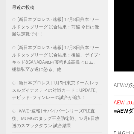
最近の投稿
[新日本プロレス･速報] 12月8日熊本 ワー
ルドタッグリーグ 試合結果：前編 今日は優
勝決定戦です！
[新日本プロレス･速報] 12月8日熊本 ワー
ルドタッグリーグ 試合結果：後編、ゲイブ･
キッド&SANADAvs.内藤哲也&高橋ヒロム、
棚橋弘至が遂に怒る、他
[新日本プロレス] 1月5日東京ドーム レッ
AEWの
スルダイナスティの対戦カード：UPDATE、
デビッド･フィンレーの試合が追加！
AEW 202
■
AEW
[WWE･速報] サバイバーシリーズPLE直
後、MCMGのタッグ王座防衛戦、12月6日放
送のスマックダウン 試合結果
5月6日