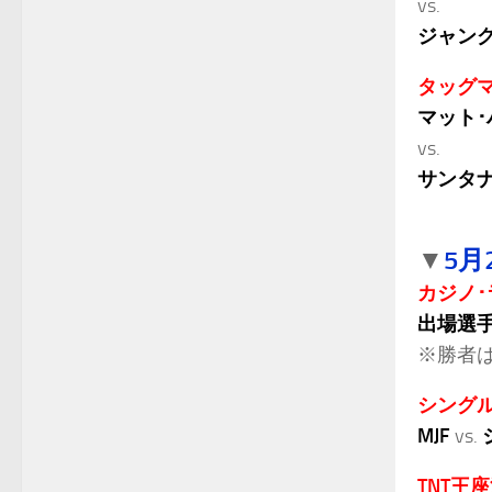
vs.
ジャン
タッグ
マット･
vs.
サンタ
.
5月
▼
カジノ
出場選
※勝者
シング
MJF
vs.
TNT王