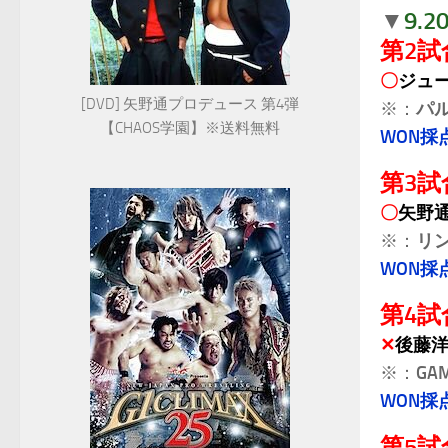
9.
▼
第2試
〇
ジュ
[DVD] 矢野通プロデュース 第4弾
※：
パ
【CHAOS学園】※送料無料
WON採
第3試
〇
矢野
※：
リ
WON採
第4試
✕
後藤
※：
GAM
WON採
第5試