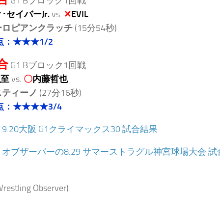
G1 Bブロック1回戦
･セイバーJr.
vs.
✕
EVIL
ーロピアンクラッチ
(15分54秒)
点：★★★1/2
合
G1 Bブロック1回戦
弘至
vs.
〇
内藤哲也
スティーノ
(27分16秒)
点：★★★★3/4
：
9.20大阪 G1クライマックス30 試合結果
：
オブザーバーの8.29 サマーストラグル神宮球場大会 
stling Observer)