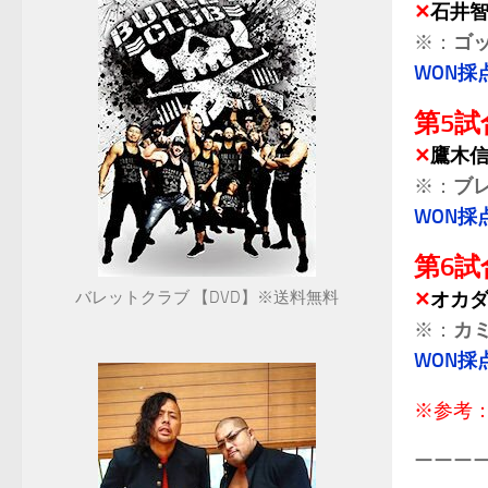
✕
石井
※：
ゴ
WON採
第5試
✕
鷹木
※：
ブ
WON採
第6試
バレットクラブ 【DVD】※送料無料
✕
オカダ
※：
カ
WON採
※参考
ーーー