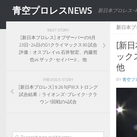
青空プロレスNEWS
新日本プロレス･
新日本プ
NEXT STORY
[新日本プロレス] オブザーバーの9月
[新
23日･24日のG1クライマックス30 試合
評価：オスプレイvs.石井智宏、内藤哲
ックス
也vs.ザック･セイバーJr.、他
他
BY
青空プ
PREVIOUS STORY
[新日本プロレス] 9.26 NJPWストロング
試合結果：ライオンズ･ブレイク･クラ
ウン1回戦の4試合