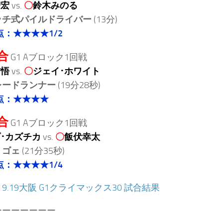
智宏
vs.
〇
鈴木みのる
ッチ式パイルドライバー
(13分)
点：★★★★1/2
合
G1 Aブロック1回戦
信悟
vs.
〇
ジェイ･ホワイト
レードランナー
(19分28秒)
点：★★★★
合
G1 Aブロック1回戦
･カズチカ
vs.
〇
飯伏幸太
ミゴェ
(21分35秒)
点：★★★★1/4
：
9.19大阪 G1クライマックス30 試合結果
ーーーーーーー