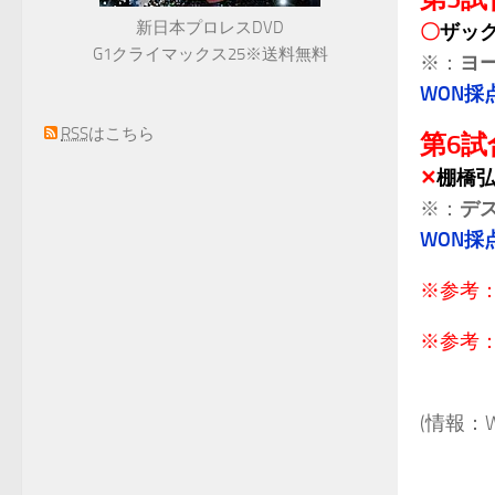
新日本プロレスDVD
〇
ザック
G1クライマックス25※送料無料
※：
ヨ
WON採
RSS
はこちら
第6試
✕
棚橋
※：
デ
WON採
※参考
※参考
.
(情報：Wre
.