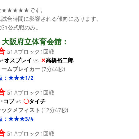
は★★★★★です。
は試合時間に影響される傾向にあります。
G1公式戦のみ。
19 大阪府立体育会館：
合
G1 Aブロック1回戦
ル･オスプレイ
vs.
✕
高橋裕二郎
トームブレイカー
(7分44秒)
点：★★★1/2
合
G1 Aブロック1回戦
･コブ
vs.
〇
タイチ
ラックメフィスト
(12分47秒)
点：★★★3/4
合
G1 Aブロック1回戦