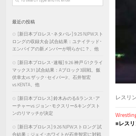
最近の投稿
[新日本プロレス･ネタバレ] 9.25 NJPWスト
ロングの収録大会 試合結果：ユナイテッド･
エンパイアの新メンバーが明らかに？、他
[新日本プロレス･速報] 9.26 神戸 G1クライ
マックス31 試合結果：Aブロック3回戦、飯
伏幸太vs.ザック･セイバーJr、石井智宏
vs.KENTA、他
レスリン
[新日本プロレス] 鈴木みのる&ランス･ア
ーチャーvs.ジョン･モクスリー&キングスト
ンのリマッチが決定
Wrestlin
■
レスリ
[新日本プロレス] 9.26 NJPWストロング 試
合結果：ジェイ･ホワイトが石井智宏に対戦