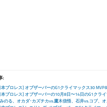
:
日本プロレス] オブザーバーのG1クライマックス30 MV
日本プロレス] オブザーバーの10月8日〜14日のG1クライ
みのる、オカダ･カズチカvs.鷹木信悟、石井vs.コブ、オ