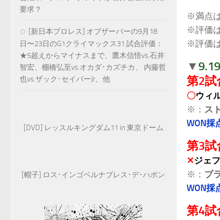
要求？
※満点
※評価
[新日本プロレス] オブザーバーの9月18
※評価は
日〜23日のG1クライマックス31 試合評価：
★5超えからマイナスまで、鷹木信悟vs.石井
9.
▼
智宏、棚橋弘至vs.オカダ･カズチカ、 内藤哲
第2試
也vs.ザック･セイバーJr、他
〇
ウィ
※：
ス
WON採
[DVD] レッスルキングダム11 in 東京ドーム
第3試
✕
ジェフ
※：
ブ
[帽子] ロス･インゴベルナブレス･デ･ハポン
WON採
第4試