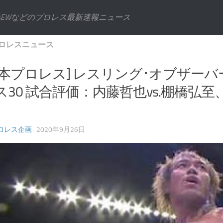
AEWなどのプロレス最新速報ニュース
ロレスニュース
日本プロレス] レスリング･オブザーバー
30 試合評価：内藤哲也vs.棚橋弘至、
ロレス企画
· 2020年9月26日