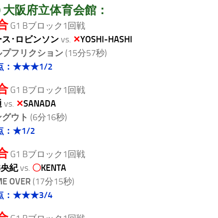
20 大阪府立体育会館：
合
G1 Bブロック1回戦
ース･ロビンソン
vs.
✕
YOSHI-HASHI
ルプフリクション
(15分57秒)
点：★★★1/2
合
G1 Bブロック1回戦
通
vs.
✕
SANADA
ングウト
(6分16秒)
点：★1/2
合
G1 Bブロック1回戦
洋央紀
vs.
〇
KENTA
E OVER
(17分15秒)
点：★★★3/4
合