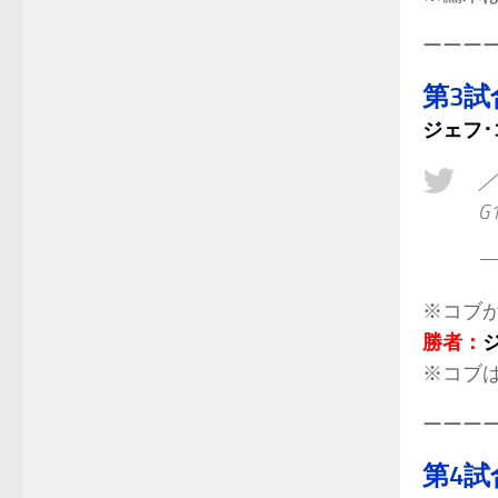
ーーー
第3試
ジェフ･
／
G
— 
※コブが
勝者：
※コブは
ーーー
第4試