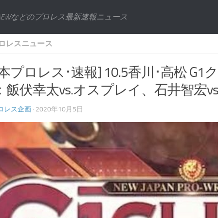
AEWなどのプロレス最新速報ニュース
ロレスニュース
本プロレス･速報] 10.5香川･高松 G
：飯伏幸太vs.オスプレイ、石井智宏vs
ロレス企画
· 2020年10月5日