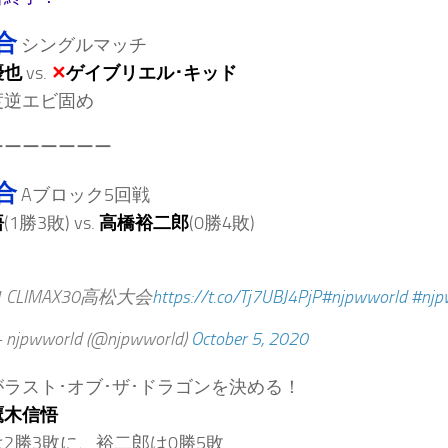
合
シングルマッチ
優也
vs.
✕
ゲイブリエル･キッド
度逆エビ固め
ーーーーーーー
合
Aブロック5回戦
悟
(1勝3敗) vs.
高橋裕二郎
(0勝4敗)
1 CLIMAX30高松大会
https://t.co/Tj7UBJ4PjP
#njpwworld
#njp
njpwworld (@njpwworld)
October 5, 2020
ラスト･オブ･ザ･ドラゴンを決める！
鷹木信悟
2勝3敗に、裕二郎は0勝5敗