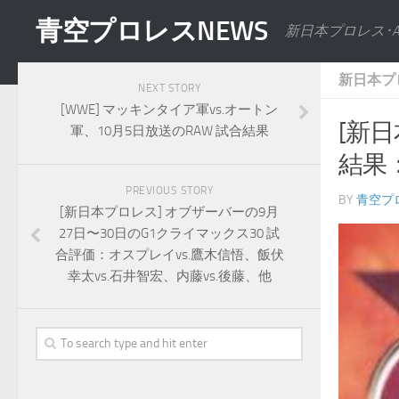
青空プロレスNEWS
新日本プロレス･
新日本プ
NEXT STORY
[WWE] マッキンタイア軍vs.オートン
[新日
軍、10月5日放送のRAW 試合結果
結果
PREVIOUS STORY
BY
青空プ
[新日本プロレス] オブザーバーの9月
27日〜30日のG1クライマックス30 試
合評価：オスプレイvs.鷹木信悟、飯伏
幸太vs.石井智宏、内藤vs.後藤、他