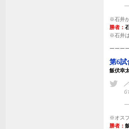
— 
※石井
勝者：
※石井は
ーーー
第6試
飯伏幸
／
G
— 
※オス
勝者：