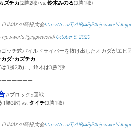
カズチカ
(2勝2敗) vs.
鈴木みのる
(3勝1敗)
1 CLIMAX30高松大会
https://t.co/Tj7UBJ4PjP
#njpwworld
#njp
njpwworld (@njpwworld)
October 5, 2020
のゴッチ式パイルドライバーを抜け出したオカダがエビ
オカダ･カズチカ
は3勝2敗に、鈴木は3勝2敗
ーーーーーーー
合
Aブロック5回戦
宏
(1勝3敗) vs.
タイチ
(3勝1敗)
1 CLIMAX30高松大会
https://t.co/Tj7UBJ4PjP
#njpwworld
#njp