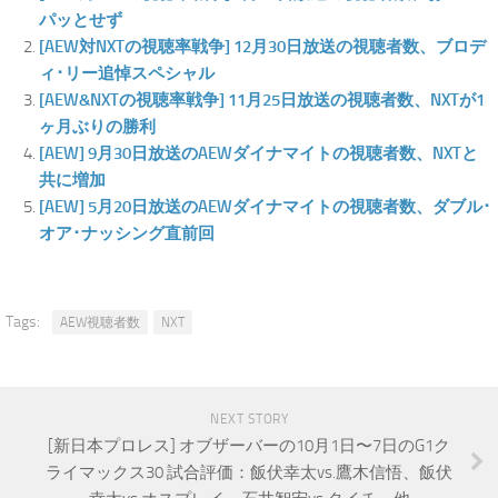
パッとせず
[AEW対NXTの視聴率戦争] 12月30日放送の視聴者数、ブロデ
ィ･リー追悼スペシャル
[AEW&NXTの視聴率戦争] 11月25日放送の視聴者数、NXTが1
ヶ月ぶりの勝利
[AEW] 9月30日放送のAEWダイナマイトの視聴者数、NXTと
共に増加
[AEW] 5月20日放送のAEWダイナマイトの視聴者数、ダブル･
オア･ナッシング直前回
Tags:
AEW視聴者数
NXT
NEXT STORY
[新日本プロレス] オブザーバーの10月1日〜7日のG1ク
ライマックス30 試合評価：飯伏幸太vs.鷹木信悟、飯伏