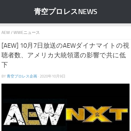
青空プロレスNEWS
AEW
/
WWEニュース
[AEW] 10月7日放送のAEWダイナマイトの視
聴者数、アメリカ大統領選の影響で共に低
下
BY
青空プロレス企画
· 2020年10月9日