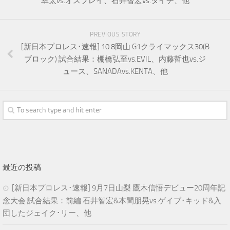
幸太vs.オスプレイ、石井智宏vs.タイチ、他
PREVIOUS STORY
[新日本プロレス･速報] 10.8岡山 G1クライマックス30(B
ブロック) 試合結果：棚橋弘至vs.EVIL、内藤哲也vs.ジ
ュース、SANADAvs.KENTA、他
最近の投稿
[新日本プロレス･速報] 9月7日山梨 鷹木信悟デビュー20周年記
念大会 試合結果：前編 石井智宏&本間朋晃vs.ゲイブ･キッド&入
団したジェイク･リー、他