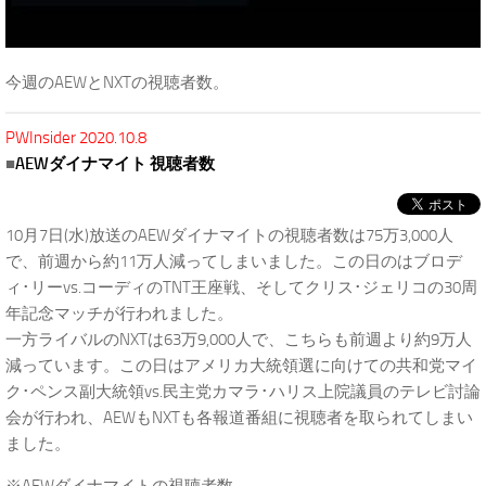
今週のAEWとNXTの視聴者数。
PWInsider 2020.10.8
■
AEWダイナマイト 視聴者数
10月7日(水)放送のAEWダイナマイトの視聴者数は75万3,000人
で、前週から約11万人減ってしまいました。この日のはブロデ
ィ･リーvs.コーディのTNT王座戦、そしてクリス･ジェリコの30周
年記念マッチが行われました。
一方ライバルのNXTは63万9,000人で、こちらも前週より約9万人
減っています。この日はアメリカ大統領選に向けての共和党マイ
ク･ペンス副大統領vs.民主党カマラ･ハリス上院議員のテレビ討論
会が行われ、AEWもNXTも各報道番組に視聴者を取られてしまい
ました。