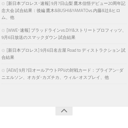
[新日本プロレス･速報] 9月7日山梨 鷹木信悟デビュー20周年記
念大会 試合結果：後編 鷹木&BUSHI&YAMATOvs.内藤&辻&ヒロ
ム、他
[WWE･速報] ブラッドラインvs.DIY&ストリートプロフィッツ、
9月6日放送のスマックダウン 試合結果
[新日本プロレス] 9月6日名古屋 Road to ディストラクション 試
合結果
[AEW] 9月7日オールアウトPPVの対戦カード：ブライアン･ダ
ニエルソン、オカダ･カズチカ、ウィル･オスプレイ、他
青空プロレスNEWS © 2024. All Rights Reserved.