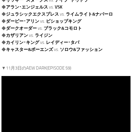
◆
リッキー･スタークス
vs.
デイブ･ドゥトラ
◆
アラン･エンジェルス
vs.
VSK
◆
ジュラシックエクスプレス
vs.
ライムライト&ナバーロ
◆
ダービー･アリン
vs.
ビショップキング
◆
ダークオーダー
vs.
ブラック&コモロト
◆
カザリアン
vs.
ライジン
◆
カイリン･キング
vs.
レイディー･タパ
◆
キャスター&ボーエンズ
vs.
ソロウ&ファッション
.
▼11月3日のAEW DARK(EPISODE 59)