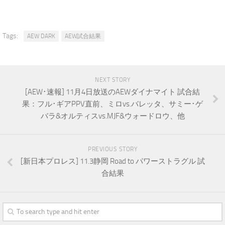
Tags:
AEW DARK
AEW試合結果
NEXT STORY
[AEW･速報] 11月4日放送のAEWダイナマイト 試合結
果：フル･ギアPPV直前、ミロvs.バレッタ、サミー･ゲ
バラ&オルティスvs.MJF&ウォードロウ、他
PREVIOUS STORY
[新日本プロレス] 11.3静岡 Road to パワーストラグル 試
合結果