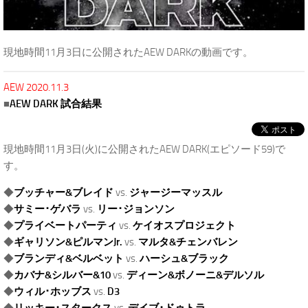
現地時間11月3日に公開されたAEW DARKの動画です。
AEW 2020.11.3
■
AEW DARK 試合結果
現地時間11月3日(火)に公開されたAEW DARK(エピソード59)で
す。
◆
ブッチャー&ブレイド
vs.
ジャージーマッスル
◆
サミー･ゲバラ
vs.
リー･ジョンソン
◆
プライベートパーティ
vs.
ケイオスプロジェクト
◆
ギャリソン&ピルマンJr.
vs.
マルタ&チェンバレン
◆
ブランディ&ベルベット
vs.
ハーシュ&ブラック
◆
カバナ&シルバー&10
vs.
ディーン&ボノーニ&デルソル
◆
ウィル･ホッブス
vs.
D3