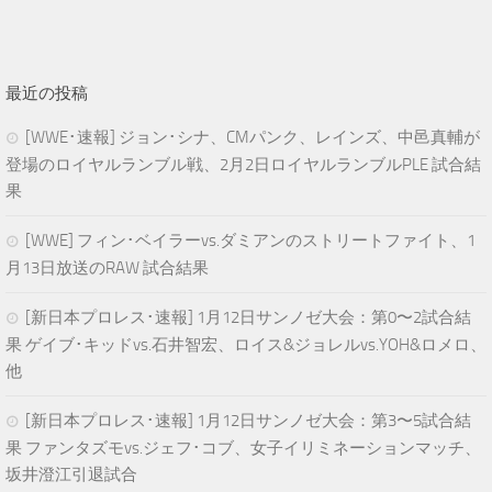
最近の投稿
[WWE･速報] ジョン･シナ、CMパンク、レインズ、中邑真輔が
登場のロイヤルランブル戦、2月2日ロイヤルランブルPLE 試合結
果
[WWE] フィン･ベイラーvs.ダミアンのストリートファイト、1
月13日放送のRAW 試合結果
[新日本プロレス･速報] 1月12日サンノゼ大会：第0〜2試合結
果 ゲイブ･キッドvs.石井智宏、ロイス&ジョレルvs.YOH&ロメロ、
他
[新日本プロレス･速報] 1月12日サンノゼ大会：第3〜5試合結
果 ファンタズモvs.ジェフ･コブ、女子イリミネーションマッチ、
坂井澄江引退試合