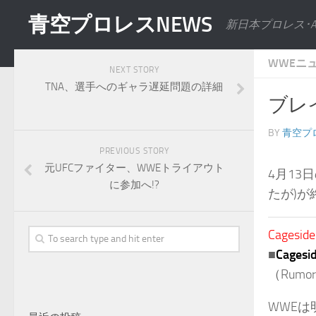
青空プロレスNEWS
新日本プロレス･
WWEニ
NEXT STORY
TNA、選手へのギャラ遅延問題の詳細
ブレ
BY
青空プ
PREVIOUS STORY
元UFCファイター、WWEトライアウト
4月13
に参加へ!?
たが)
Cageside
■
Cage
（Rumors
WWE