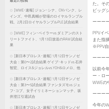
最近の投稿
た。そ
ビッグ
[WWE･速報] ジョン･シナ、CMパンク、レ
インズ、中邑真輔が登場のロイヤルランブル
ーーー
戦、2月2日ロイヤルランブルPLE 試合結果
PPVイ
[WWE] フィン･ベイラーvs.ダミアンのスト
リートファイト、1月13日放送のRAW 試合結
また指
果
※PPV
[新日本プロレス･速報] 1月12日サンノゼ
ーーー
大会：第0〜2試合結果 ゲイブ･キッドvs.石井
智宏、ロイス&ジョレルvs.YOH&ロメロ、他
以前今
ー・ロ
[新日本プロレス･速報] 1月12日サンノゼ
WWE
大会：第3〜5試合結果 ファンタズモvs.ジェ
フ･コブ、女子イリミネーションマッチ、坂
ーーー
井澄江引退試合
今年の
[新日本プロレス･速報] 1月12日サンノゼ