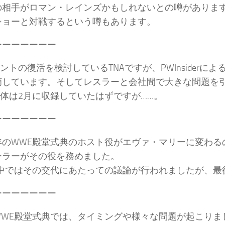
の相手がロマン・レインズかもしれないとの噂があります
ショーと対戦するという噂もあります。
ーーーーーーー
ベントの復活を検討しているTNAですが、PWInsiderによ
摘しています。そしてレスラーと会社間で大きな問題を
自体は2月に収録していたはずですが……。
ーーーーーーー
年のWWE殿堂式典のホスト役がエヴァ・マリーに変わる
ーラーがその役を務めました。
の中ではその交代にあたっての議論が行われましたが、最
ーーーーーーー
WWE殿堂式典では、タイミングや様々な問題が起こりま