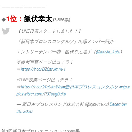
ーーーーーーーーーー
1位：
飯伏幸太
◆
(3,866票)
【 LINE投票スタートしました！】
『新日本プロレスコンクルソ』出場メンバー紹介
エントリーナンバー③：飯伏幸太選手（
@ibushi_kota
）
※参考写真ページはコチラ！
⇒
https://t.co/DZQzr3mn91
※LINE投票ページはコチラ！
⇒
https://t.co/2TqUlmWzJi
#新日本プロレスコンクルソ
#njpw
pic.twitter.com/P3Topg8uXp
— 新日本プロレスリング株式会社 (@njpw1972)
December
25, 2020
第1回新日本プロレス コンクルソの結果