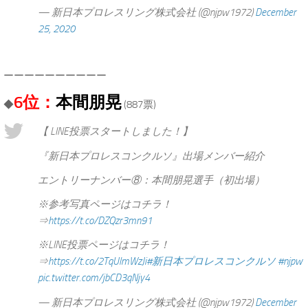
— 新日本プロレスリング株式会社 (@njpw1972)
December
25, 2020
ーーーーーーーーーー
6位：
本間朋晃
◆
(887票)
【 LINE投票スタートしました！】
『新日本プロレスコンクルソ』出場メンバー紹介
エントリーナンバー⑧：本間朋晃選手（初出場）
※参考写真ページはコチラ！
⇒
https://t.co/DZQzr3mn91
※LINE投票ページはコチラ！
⇒
https://t.co/2TqUlmWzJi
#新日本プロレスコンクルソ
#njpw
pic.twitter.com/jbCD3qNjy4
— 新日本プロレスリング株式会社 (@njpw1972)
December