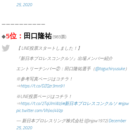
25, 2020
ーーーーーーーーーー
5位：
田口隆祐
◆
(983票)
【 LINE投票スタートしました！】
『新日本プロレスコンクルソ』出場メンバー紹介
エントリーナンバー②：田口隆祐選手（
@taguchiryusuke
）
※参考写真ページはコチラ！
⇒
https://t.co/DZQzr3mn91
※LINE投票ページはコチラ！
⇒
https://t.co/2TqUlmWzJi
#新日本プロレスコンクルソ
#njpw
pic.twitter.com/VhJxvJ4Vzp
— 新日本プロレスリング株式会社 (@njpw1972)
December
25, 2020