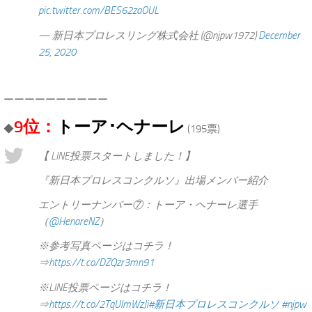
pic.twitter.com/BES62zaOUL
— 新日本プロレスリング株式会社 (@njpw1972)
December
25, 2020
ーーーーーーーーーー
9位：
トーア･ヘナーレ
◆
(195票)
【 LINE投票スタートしました！】
『新日本プロレスコンクルソ』出場メンバー紹介
エントリーナンバー⑦：トーア・ヘナーレ選手
（
@HenareNZ
）
※参考写真ページはコチラ！
⇒
https://t.co/DZQzr3mn91
※LINE投票ページはコチラ！
⇒
https://t.co/2TqUlmWzJi
#新日本プロレスコンクルソ
#njpw