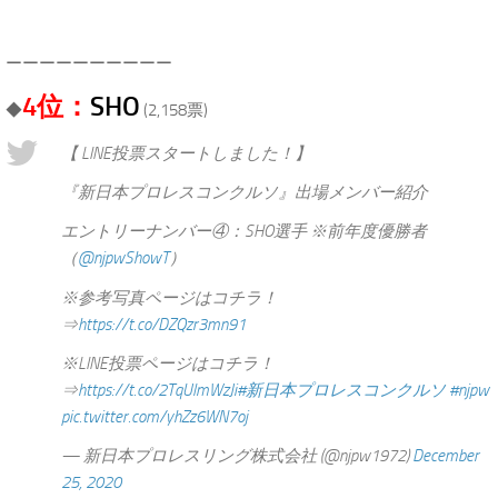
ーーーーーーーーーー
4位：
SHO
◆
(2,158票)
【 LINE投票スタートしました！】
『新日本プロレスコンクルソ』出場メンバー紹介
エントリーナンバー④：SHO選手 ※前年度優勝者
（
@njpwShowT
）
※参考写真ページはコチラ！
⇒
https://t.co/DZQzr3mn91
※LINE投票ページはコチラ！
⇒
https://t.co/2TqUlmWzJi
#新日本プロレスコンクルソ
#njpw
pic.twitter.com/yhZz6WN7oj
— 新日本プロレスリング株式会社 (@njpw1972)
December
25, 2020