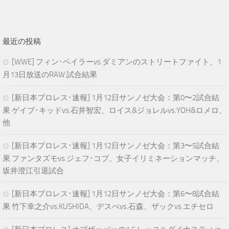
最近の投稿
[WWE] フィン･ベイラーvs.ダミアンのストリートファイト、1
月13日放送のRAW 試合結果
[新日本プロレス･速報] 1月12日サンノゼ大会：第0〜2試合結
果 ゲイブ･キッドvs.石井智宏、ロイス&ジョレルvs.YOH&ロメロ、
他
[新日本プロレス･速報] 1月12日サンノゼ大会：第3〜5試合結
果 ファンタズモvs.ジェフ･コブ、女子イリミネーションマッチ、
坂井澄江引退試合
[新日本プロレス･速報] 1月12日サンノゼ大会：第6〜8試合結
果 竹下幸之介vs.KUSHIDA、デスぺvs.石森、ザックvs.エチセロ