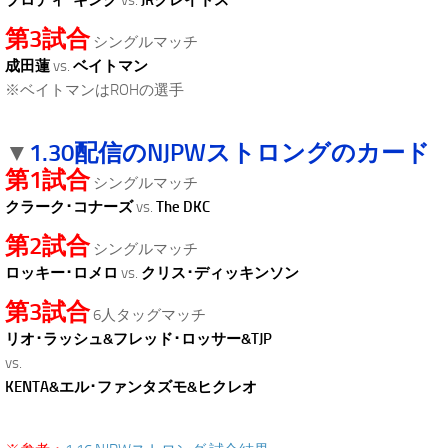
ブロディ･キング
vs.
JRクレイトス
第3試合
シングルマッチ
成田蓮
vs.
ベイトマン
※ベイトマンはROHの選手
.
1.30配信のNJPWストロングのカード
▼
第1試合
シングルマッチ
クラーク･コナーズ
vs.
The DKC
第2試合
シングルマッチ
ロッキー･ロメロ
vs.
クリス･ディッキンソン
第3試合
6人タッグマッチ
リオ･ラッシュ&フレッド･ロッサー&TJP
vs.
KENTA&エル･ファンタズモ&ヒクレオ
.