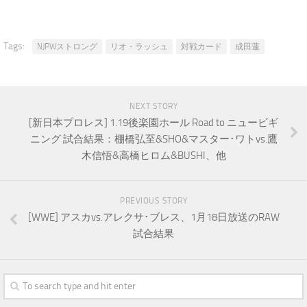
Tags:
NJPWストロング
リオ・ラッシュ
対戦カード
成田蓮
NEXT STORY
[新日本プロレス] 1.19後楽園ホール Road to ニュービギ
ニング 試合結果：棚橋弘至&SHO&マスター･ワトvs.鷹
木信悟&高橋ヒロム&BUSHI、他
PREVIOUS STORY
[WWE] アスカvs.アレクサ･ブレス、1月18日放送のRAW
試合結果