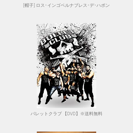
[帽子] ロス･インゴベルナブレス･デ･ハポン
バレットクラブ 【DVD】※送料無料