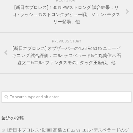
NEXT STORY
[新日本プロレス] 1.30 NJPWストロング 試合結果：リ
オ･ラッシュのストロングデビュー戦、ジョン･モクス
リー登場、他
PREVIOUS STORY
[新日本プロレス] オブザーバーの1.23 Road to ニュービ
ギニング 試合評価：エル･デスペラード&金丸義信vs.石
森太二&エル･ファンタズモのJr.タッグ王座戦、他
最近の投稿
[新日本プロレス･動画] 高橋ヒロム vs. エル･デスペラードのジ