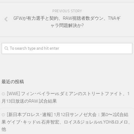
PREVIOUS STORY
GFWが有力選手と契約、RAW視聴者数ダウン、TNAギ
ャラ問題解決か?
最近の投稿
[WWE] フィン･ベイラーvs.ダミアンのストリートファイト、1
月13日放送のRAW 試合結果
[新日本プロレス･速報] 1月12日サンノゼ大会：第0〜2試合結
果 ゲイブ･キッドvs.石井智宏、ロイス&ジョレルvs.YOH&ロメロ、
他