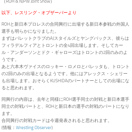
（ROH & NJPW Joint Show）
以下、レスリング・オブザーバーより
ROHと新日本プロレスの合同興行に出場する新日本参戦の外国人
選手も明らかになりました。
まずはバレットクラブのAJスタイルズとヤングバックス、彼らは
フィラデルフィアとトロントの全4回出場します。そしてカー
ル・アンダーソンとドク・ギャローズはトロントの2回のみのよ
うです。
あと六本木ヴァイスのロッキー・ロメロとバレッタも、トロント
の2回のみの出場となるようです。他にはアレックス・シェリー
も出場します。おそらくKUSHIDAのパートナーとしての出場にな
ると思われます。
同興行の内容は、去年と同様にROH選手同士の対戦と新日本選手
同士の対戦パートと、ROHと新日本の選手の対戦のパートになり
ます。
合同興行の対戦カードは今週発表されると思われます。
(情報：
Wrestling Observer
)