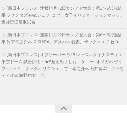
[新日本プロレス･速報] 1月12日サンノゼ大会：第3〜5試合結
果 ファンタズモvs.ジェフ･コブ、女子イリミネーションマッチ、
坂井澄江引退試合
[新日本プロレス･速報] 1月12日サンノゼ大会：第6〜8試合結
果 竹下幸之介vs.KUSHIDA、デスぺvs.石森、ザックvs.エチセロ
[新日本プロレス] オブザーバーの1.5 レッスルダイナスティ in
東京ドーム 試合評価：★5超え出ました、ケニー･オメガvs.ゲイ
ブ･キッド、ザックvs.リコシェ、竹下幸之介vs.石井智宏、クラウ
ディオvs.海野翔太、他
青空プロレスNEWS © 2025. All Rights Reserved.