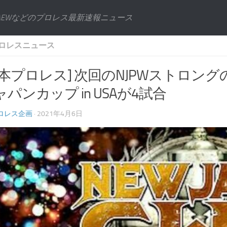
AEWなどのプロレス最新速報ニュース
ロレスニュース
日本プロレス] 次回のNJPWストロ
パンカップ in USAが4試合
ロレス企画
· 2021年4月6日