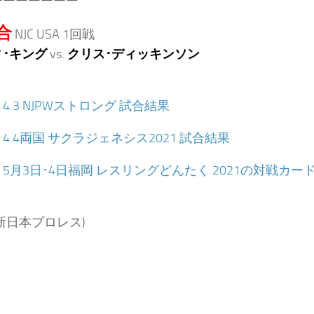
ーーーーーーー
合
NJC USA 1回戦
･キング
vs.
クリス･ディッキンソン
：
4.3 NJPWストロング 試合結果
：
4.4両国 サクラジェネシス2021 試合結果
：
5月3日･4日福岡 レスリングどんたく 2021の対戦カー
新日本プロレス)