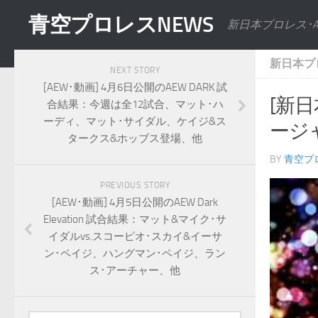
青空プロレスNEWS
新日本プロレス･
新日本プ
NEXT STORY
[AEW･動画] 4月6日公開のAEW DARK 試
[新
合結果：今週は全12試合、マット･ハ
ーディ、マット･サイダル、ケイジ&ス
ージャ
タークス&ホッブス登場、他
BY
青空プ
PREVIOUS STORY
[AEW･動画] 4月5日公開のAEW Dark
Elevation 試合結果：マット&マイク･サ
イダルvs.スコーピオ･スカイ&イーサ
ン･ペイジ、ハングマン･ペイジ、ラン
ス･アーチャー、他