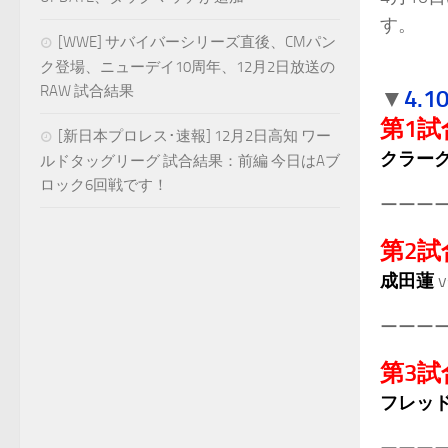
す。
[WWE] サバイバーシリーズ直後、CMパン
.
ク登場、ニューデイ10周年、12月2日放送の
RAW 試合結果
4.
▼
第1試
[新日本プロレス･速報] 12月2日高知 ワー
クラーク
ルドタッグリーグ 試合結果：前編 今日はAブ
ロック6回戦です！
ーーー
第2試
成田蓮
v
ーーー
第3試
フレッド