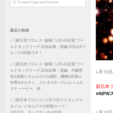
最近の投稿
[新日本プロレス･速報] 12月4日佐賀 ワー
ルドタッグリーグ 試合結果：前編 今日はBブ
ロック6回戦です！
[新日本プロレス･速報] 12月4日佐賀 ワー
ルドタッグリーグ 試合結果：後編、内藤哲
4月10
也&高橋ヒロムvs.EVIL&成田、棚橋&邪道vs.
矢野&ボルチン、グレオカ&ヘナレvs.トム&
新日本プロ
スティービー、他
■
NJP
[新日本プロレス] 12月15日ストロングス
タイル･イボルブドの対戦カード：
4月10
UPDATE、タッグマッチが追加