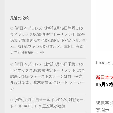
最近の投稿
[新日本プロレス･速報] 8月15日静岡 G1ク
ライマックス34(優勝決定トーナメント) 試合
結果：前編 内藤哲也&BUSHIvs.HENARE&カラ
ム、海野&ファンタ&邪道vs.EVIL軍団、石森
太二が挑戦表明、他
Road
[新日本プロレス･速報] 8月15日千葉 G1ク
ライマックス34(優勝決定トーナメント) 試合
結果：後編 ファーストステージは竹下幸之
新日本プロ
介vs.辻陽太、鷹木信悟vs.グレート･オーカー
■
5月の
ン
[AEW] 8月25日オールインPPVの対戦カー
緊急事態
ド：UPDATE、FTW王座戦が追加
楽園ホ