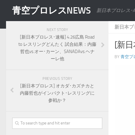
青空プロレスNEWS
新日本プロレス･
新日本プ
NEXT STORY
[新日本プロレス･速報] 4.26広島 Road
[新
to レスリングどんたく 試合結果：内藤
哲也vs.オー･カーン、SANADAvs.ヘナ
BY
青空プ
ーレ他
PREVIOUS STORY
[新日本プロレス] オカダ･カズチカと
内藤哲也がインパクト･レスリングに
参戦か？