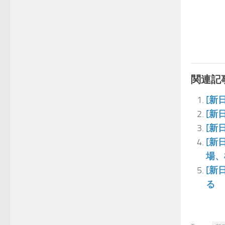
関連記事
[新
[新
[新
[新
場、
[新
る