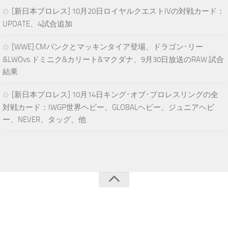
[新日本プロレス] 10月20日ロイヤルクエストIVの対戦カード：
UPDATE、4試合追加
[WWE] CMパンクとマッキンタイア登場、ドラゴン･リー
&LWOvs.ドミニク&カリート&マクダナ、9月30日放送のRAW 試合
結果
[新日本プロレス] 10月14日キング･オブ･プロレスリングの全
対戦カード：IWGP世界ヘビー、GLOBALヘビー、ジュニアヘビ
ー、NEVER、タッグ、他
青空プロレスNEWS © 2024. All Rights Reserved.